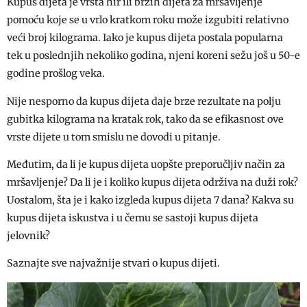
Kupus dijeta je vrsta hir ili brzih dijeta za mršavljenje
pomoću koje se u vrlo kratkom roku može izgubiti relativno
veći broj kilograma. Iako je kupus dijeta postala popularna
tek u poslednjih nekoliko godina, njeni koreni sežu još u 50-e
godine prošlog veka.
Nije nesporno da kupus dijeta daje brze rezultate na polju
gubitka kilograma na kratak rok, tako da se efikasnost ove
vrste dijete u tom smislu ne dovodi u pitanje.
Međutim, da li je kupus dijeta uopšte preporučljiv način za
mršavljenje? Da li je i koliko kupus dijeta održiva na duži rok?
Uostalom, šta je i kako izgleda kupus dijeta 7 dana? Kakva su
kupus dijeta iskustva i u čemu se sastoji kupus dijeta
jelovnik?
Saznajte sve najvažnije stvari o kupus dijeti.