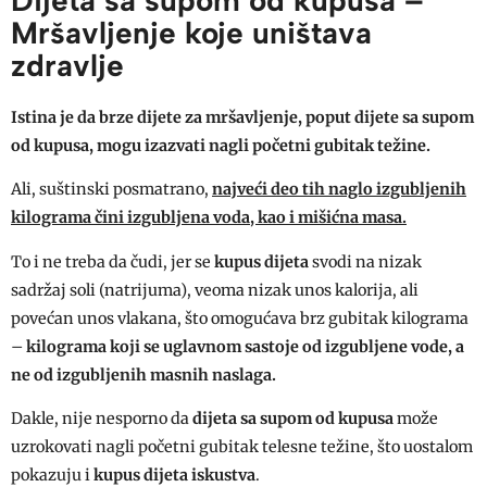
Mršavljenje koje uništava
zdravlje
Istina je da brze dijete za mršavljenje, poput dijete sa supom
od kupusa, mogu izazvati nagli početni gubitak težine.
Ali, suštinski posmatrano,
najveći deo tih naglo izgubljenih
kilograma čini izgubljena voda, kao i mišićna masa.
To i ne treba da čudi, jer se
kupus dijeta
svodi na nizak
sadržaj soli (natrijuma), veoma nizak unos kalorija, ali
povećan unos vlakana, što omogućava brz gubitak kilograma
–
kilograma koji se uglavnom sastoje od izgubljene vode, a
ne od izgubljenih masnih naslaga.
Dakle, nije nesporno da
dijeta sa supom od kupusa
može
uzrokovati nagli početni gubitak telesne težine, što uostalom
pokazuju i
kupus dijeta iskustva
.