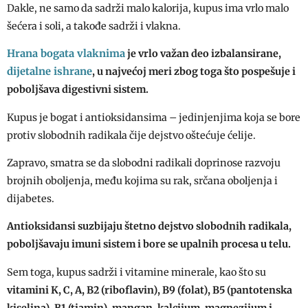
Dakle, ne samo da sadrži malo kalorija, kupus ima vrlo malo
šećera i soli, a takođe sadrži i vlakna.
Hrana bogata vlaknima
je vrlo važan deo izbalansirane,
dijetalne ishrane
, u najvećoj meri zbog toga što pospešuje i
poboljšava digestivni sistem.
Kupus je bogat i antioksidansima – jedinjenjima koja se bore
protiv slobodnih radikala čije dejstvo oštećuje ćelije.
Zapravo, smatra se da slobodni radikali doprinose razvoju
brojnih oboljenja, među kojima su rak, srčana oboljenja i
dijabetes.
Antioksidansi suzbijaju štetno dejstvo slobodnih radikala,
poboljšavaju imuni sistem i bore se upalnih procesa u telu.
Sem toga, kupus sadrži i vitamine minerale, kao što su
vitamini K, C, A, B2 (riboflavin), B9 (folat), B5 (pantotenska
kiselina), B1 (tiamin), mangan, kalcijum, magnezijum i