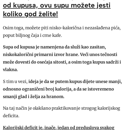
od kupusa, ovu supu možete jesti
koliko god želite!
Osim toga, možete piti nisko-kalorična i nezaslađena pića,
poput biljnog čaja i crne kafe.
Supa od kupusa je namenjena da služi kao zasitan,
niskokalorični primarni izvor hrane. Veći unos tečnosti
može dovesti do osećaja sitosti, a osim toga kupus sadrži i
vlakna.
S tim u vezi,
ideja je da se putem kupus dijete unese manji,
odnosno ograničeni broj kalorija, a da se istovremeno
smanji glad i želja za hranom.
Na taj način je olakšano praktikovanje strogog kalorijskog
deficita.
Kalorijski deficit je, inače, jedan od preduslova svakog