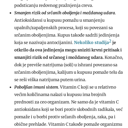
podsticanju redovnog pražnjenja creva.
Smanjen rizik od srčanih oboljenja i moždanog udara
.
Antioksidansi u kupusu pomažu u smanjenju
upalnih/zapaljenskih procesa, koji su povezani sa
srčanim oboljenjima. Kupus takođe sadrži jedinjenja
2
Nekoliko studija
koja se nazivaju antocijanini.
je
otkrilo da ova jedinjenja mogu sniziti krvni pritisak i
smanjiti rizik od srčanog i moždanog udara.
Konačno,
dok je previše natrijuma (soli) u ishrani povezano sa
srčanim oboljenjima, kalijum u kupusu pomaže telu da
se reši viška natrijuma putem urina.
Poboljšan imuni sistem
. Vitamin C koji se u relativno
većim količinama nalazi u kupusu ima brojnih
prednosti za ceo organizam. Ne samo da je vitamin C
antioksidans koji se bori protiv slobodnih radikala, već
pomaže i u borbi protiv srčanih oboljenja, raka, pa i
obične prehlade. Vitamin C takođe pomaže organizmu