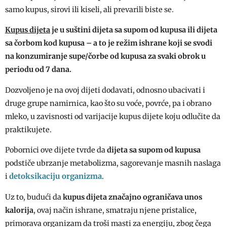
samo kupus, sirovi ili kiseli, ali prevarili biste se.
Kupus dijeta
je u suštini dijeta sa supom od kupusa ili dijeta
sa čorbom kod kupusa – a to je režim ishrane koji se svodi
na konzumiranje supe/čorbe od kupusa za svaki obrok u
periodu od 7 dana.
Dozvoljeno je na ovoj dijeti dodavati, odnosno ubacivati i
druge grupe namirnica, kao što su voće, povrće, pa i obrano
mleko, u zavisnosti od varijacije kupus dijete koju odlučite da
praktikujete.
Pobornici ove dijete tvrde da
dijeta sa supom od kupusa
podstiče ubrzanje metabolizma, sagorevanje masnih naslaga
detoksikaciju organizma
i
.
Uz to, budući da
kupus dijeta
značajno ograničava unos
kalorija
, ovaj način ishrane, smatraju njene pristalice,
primorava organizam da troši masti za energiju, zbog čega