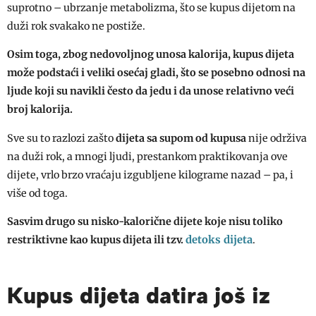
suprotno – ubrzanje metabolizma, što se kupus dijetom na
duži rok svakako ne postiže.
Osim toga, zbog nedovoljnog unosa kalorija, kupus dijeta
može podstaći i veliki osećaj gladi, što se posebno odnosi na
ljude koji su navikli često da jedu i da unose relativno veći
broj kalorija.
Sve su to razlozi zašto
dijeta sa supom od kupusa
nije održiva
na duži rok, a mnogi ljudi, prestankom praktikovanja ove
dijete, vrlo brzo vraćaju izgubljene kilograme nazad – pa, i
više od toga.
Sasvim drugo su nisko-kalorične dijete koje nisu toliko
detoks dijeta
restriktivne kao kupus dijeta ili tzv.
.
Kupus dijeta datira još iz