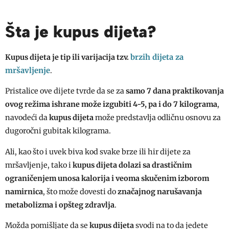
Šta je kupus dijeta?
brzih dijeta za
Kupus dijeta
je tip ili varijacija tzv.
mršavljenje
.
Pristalice ove dijete tvrde da se za
samo 7 dana praktikovanja
ovog režima ishrane može izgubiti 4-5, pa i do 7 kilograma
,
navodeći da
kupus dijeta
može predstavlja odličnu osnovu za
dugoročni gubitak kilograma.
Ali, kao što i uvek biva kod svake brze ili hir dijete za
mršavljenje, tako i
kupus dijeta
dolazi sa drastičnim
ograničenjem unosa kalorija i veoma skučenim izborom
namirnica
, što može dovesti do
značajnog narušavanja
metabolizma i opšteg zdravlja
.
Možda pomišljate da se
kupus dijeta
svodi na to da jedete