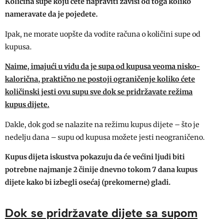
Količina supe koju ćete napraviti zavisi od toga koliko
nameravate da je pojedete.
Ipak, ne morate uopšte da vodite računa o količini supe od
kupusa.
Naime, imajući u vidu da je supa od kupusa veoma nisko-
kalorična, praktično ne postoji ograničenje koliko ćete
količinski jesti ovu supu sve dok se pridržavate režima
kupus dijete.
Dakle, dok god se nalazite na režimu kupus dijete – što je
nedelju dana – supu od kupusa možete jesti neograničeno.
Kupus dijeta iskustva
pokazuju da će većini ljudi biti
potrebne najmanje 2 činije dnevno tokom 7 dana kupus
dijete kako bi izbegli osećaj (prekomerne) gladi.
Dok se pridržavate dijete sa supom