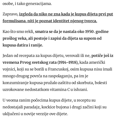
osobe, i tako generacijama.
Zapravo,
izgleda da niko ne zna kada je kupus dijeta prvi put
formulisana, niti je poznat identitet njenog tvorca.
Kao što smo rekli,
smatra se da je nastala oko 1950. godine
prošlog veka, ali postoje i zapisi da dijeta sa supom od
kupusa datira i ranije.
Jedan od recepata za kupus dijetu, verovali ili ne,
potiče još iz
vremena Prvog svetskog rata (1914–1918),
kada američki
vojnici, koji su se borili u Francuskoj, osim kupusa nisu imali
mnogo drugog povrća na raspolaganju, pa im je
konzumiranje kupusa pružalo zaštitu od skorbuta, bolesti
uzrokovane nedostatkom vitamina C u ishrani.
U veoma ranim počecima kupus dijete, u receptu su
nedostajali paradajz, kockice bujona i drugi začini koji su
uključeni u novije verzije ove dijete.