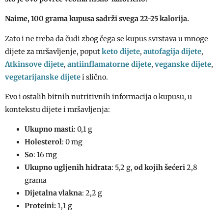
Naime, 100 grama kupusa sadrži svega 22-25 kalorija.
Zato i ne treba da čudi zbog čega se kupus svrstava u mnoge
keto dijete
autofagija dijete
dijete za mršavljenje, poput
,
,
Atkinsove dijete
antiinflamatorne dijete
veganske dijete
,
,
,
vegetarijanske dijete
i slično.
Evo i ostalih bitnih nutritivnih informacija o kupusu, u
kontekstu dijete i mršavljenja:
Ukupno masti
: 0,1 g
Holesterol
: 0 mg
So
: 16 mg
Ukupno ugljenih hidrata
: 5,2 g,
od kojih šećeri
2,8
grama
Dijetalna vlakna
: 2,2 g
Proteini:
1,1 g