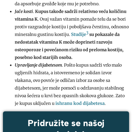
da apsorbuje gvožđe koje mu je potrebno.
Jače kosti
.
Kupus takođe sadrži relativno veću količinu
vitamina K
. Ovaj važan vitamin pomaže telu da se bori
protiv razgradnje kostiju i poboljšava čvrstinu, odnosno
3
Studije
mineralnu gustinu kostiju.
su pokazale da
nedostatak vitamina K može doprineti razvoju
osteoporoze i povećanom riziku od preloma kostiju,
posebno kod starijih osoba.
Upravljanje dijabetesom
. Pošto kupus sadrži vrlo malo
ugljenih hidrata, a istovremeno je solidan izvor
vlakana, ovo povrće je odličan izbor za osobe sa
dijabetesom, jer može pomoći u održavanju stabilnog
nivoa šećera u krvi bez opasnih skokova glukoze. Zato
ishranu kod dijabetesa
je kupus uključen u
.
Pridružite se našoj