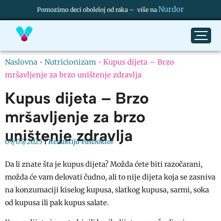
Nurdor
Pomozimo deci oboleloj od raka – više na
Naslovna
•
Nutricionizam
•
Kupus dijeta – Brzo
mršavljenje za brzo uništenje zdravlja
Kupus dijeta – Brzo
mršavljenje za brzo
uništenje zdravlja
09/05/2025
Redakcija VasDoktor
Da li znate šta je kupus dijeta? Možda ćete biti razočarani,
možda će vam delovati čudno, ali to nije dijeta koja se zasniva
na konzumaciji kiselog kupusa, slatkog kupusa, sarmi, soka
od kupusa ili pak kupus salate.