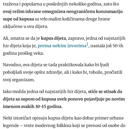
tražena i popularna u poslednjih nekoliko godina, zato što
ovaj režim ishrane omogućava neograničenu konzumaciju
supe od kupusa
sa vrlo malim količinama druge hrane
uključene u ovu dijetu.
Ali, smatra se da je
kupus dijeta
, zapravo, jedna od najstarijih
1
prema nekim izvorima
hir dijeta koja je,
, nastala još 50-ih
godina prošlog veka.
Navodno, ova dijeta se tada praktikovala kako bi ljudi
poboljšali svoje opšte zdravlje, ali i kako bi, tobože, pročistili
svoj organizam.
Iako možda jedna od najstarijih hir dijeta,
stiče se utisak da
dijeta sa supom od kupusa uvek ponovo pojavljuje po novim
imenom svakih 10-15 godina.
Neki istoričari opisuju kupus dijetu kao dobar primer urbane
legende – vrste modernog folklora koji se prenosi od osobe do