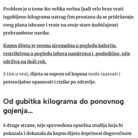
Problem je u tome što velika većina ljudi vrlo brzo vrati
izgubljene kilograma natrag čim prestanu da se pridržavaju
ovog plana ishrane i vrate na svoje stare (uobičajene)
prehrambene navike.
Kupus dijeta je veoma siromašna u pogledu kalorija,
restriktivna u pogledu izbora namirnica i, posledično, nije
održiva na duži rok.
S tim u vezi,
dijeta sa supom od kupusa
može izazvati i
potencijalne opasnosti i rizike po zdravlje.
Od gubitka kilograma do ponovnog
gojenja…
S druge strane,
nije sprovedena opsežna studija koja bi
pokazala i dokazala da kupus dijeta doprinosi dugoročnom