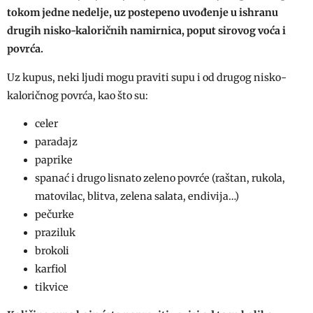
tokom jedne nedelje, uz postepeno uvođenje u ishranu
drugih nisko-kaloričnih namirnica, poput sirovog voća i
povrća.
Uz kupus, neki ljudi mogu praviti supu i od drugog nisko-
kaloričnog povrća, kao što su:
celer
paradajz
paprike
spanać i drugo lisnato zeleno povrće (raštan, rukola,
matovilac, blitva, zelena salata, endivija…)
pečurke
praziluk
brokoli
karfiol
tikvice