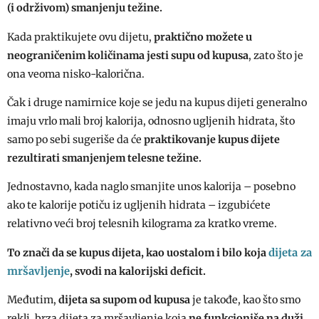
(i održivom) smanjenju težine.
Kada praktikujete ovu dijetu,
praktično možete u
neograničenim količinama jesti supu od kupusa
, zato što je
ona veoma nisko-kalorična.
Čak i druge namirnice koje se jedu na kupus dijeti generalno
imaju vrlo mali broj kalorija, odnosno ugljenih hidrata, što
samo po sebi sugeriše da će
praktikovanje kupus dijete
rezultirati smanjenjem telesne težine.
Jednostavno, kada naglo smanjite unos kalorija – posebno
ako te kalorije potiču iz ugljenih hidrata – izgubićete
relativno veći broj telesnih kilograma za kratko vreme.
dijeta za
To znači da se kupus dijeta, kao uostalom i bilo koja
mršavljenje
, svodi na kalorijski deficit.
Međutim,
dijeta sa supom od kupusa
je takođe, kao što smo
rekli, brza dijeta za mršavljenje koja
ne funkcioniše na duži