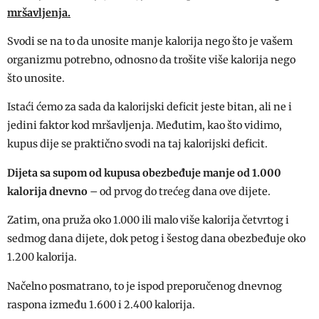
mršavljenja.
Svodi se na to da unosite manje kalorija nego što je vašem
organizmu potrebno, odnosno da trošite više kalorija nego
što unosite.
Istaći ćemo za sada da kalorijski deficit jeste bitan, ali ne i
jedini faktor kod mršavljenja. Međutim, kao što vidimo,
kupus dije se praktično svodi na taj kalorijski deficit.
Dijeta sa supom od kupusa obezbeđuje manje od 1.000
kalorija dnevno
– od prvog do trećeg dana ove dijete.
Zatim, ona pruža oko 1.000 ili malo više kalorija četvrtog i
sedmog dana dijete, dok petog i šestog dana obezbeđuje oko
1.200 kalorija.
Načelno posmatrano, to je ispod preporučenog dnevnog
raspona između 1.600 i 2.400 kalorija.