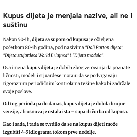
Kupus dijeta je menjala nazive, ali ne i
suštinu
Nakon 50-ih,
dijeta sa supom od kupusa
je oživljena
početkom 80-ih godina, pod nazivima
“Doli Parton dijeta”,
“Dijeta stujardesa World Erlajnsa”
i
“Dijeta modela”.
Ova imena
kupus dijeta
je dobila zbog verovanja da poznate
ličnosti, modeli i stjuardese moraju da se podvrgavaju
rigoroznim periodičnim kontrolama težine kako bi zadržale
svoje poslove.
Od tog perioda pa do danas, kupus dijeta je dobila brojne
verzije, ali osnova je ostala ista – supa ili čorba od kupusa.
Kao i sada, i tada se tvrdilo da se na kupus dijeti može
izgubiti 4-5 kilograma tokom prve nedelje.