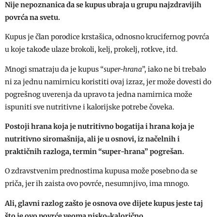
Nije nepoznanica da se kupus ubraja u grupu najzdravijih
povrća na svetu.
Kupus je član porodice krstašica, odnosno krucifernog povrća
u koje takođe ulaze brokoli, kelj, prokelj, rotkve, itd.
Mnogi smatraju da je kupus “
super-hrana
”, iako ne bi trebalo
ni za jednu namirnicu koristiti ovaj izraz, jer može dovesti do
pogrešnog uverenja da upravo ta jedna namirnica može
ispuniti sve nutritivne i kalorijske potrebe čoveka.
Postoji hrana koja je nutritivno bogatija i hrana koja je
nutritivno siromašnija, ali je u osnovi, iz načelnih i
praktičnih razloga, termin “super-hrana” pogrešan.
O zdravstvenim prednostima kupusa može posebno da se
priča, jer ih zaista ovo povrće, nesumnjivo, ima mnogo.
Ali, glavni razlog zašto je osnova ove dijete kupus jeste taj
što je ovo povrće veoma nisko-kalorično.