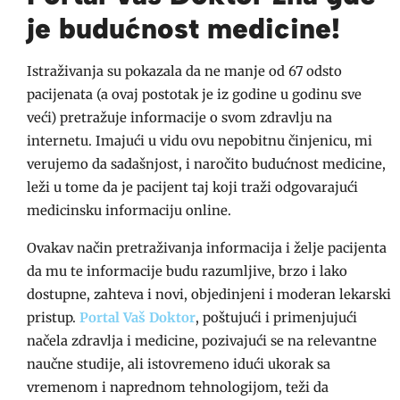
je budućnost medicine!
Istraživanja su pokazala da ne manje od 67 odsto
pacijenata (a ovaj postotak je iz godine u godinu sve
veći) pretražuje informacije o svom zdravlju na
internetu. Imajući u vidu ovu nepobitnu činjenicu, mi
verujemo da sadašnjost, i naročito budućnost medicine,
leži u tome da je pacijent taj koji traži odgovarajući
medicinsku informaciju online.
Ovakav način pretraživanja informacija i želje pacijenta
da mu te informacije budu razumljive, brzo i lako
dostupne, zahteva i novi, objedinjeni i moderan lekarski
pristup.
Portal Vaš Doktor
, poštujući i primenjujući
načela zdravlja i medicine, pozivajući se na relevantne
naučne studije, ali istovremeno idući ukorak sa
vremenom i naprednom tehnologijom, teži da