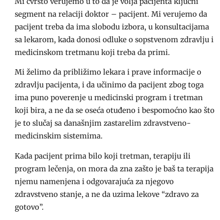
Mi čvrsto verujemo u to da je volja pacijenta ključni
segment na relaciji doktor – pacijent. Mi verujemo da
pacijent treba da ima slobodu izbora, u konsultacijama
sa lekarom, kada donosi odluke o sopstvenom zdravlju i
medicinskom tretmanu koji treba da primi.
Mi želimo da približimo lekara i prave informacije o
zdravlju pacijenta, i da učinimo da pacijent zbog toga
ima puno poverenje u medicinski program i tretman
koji bira, a ne da se oseća otuđeno i bespomoćno kao što
je to slučaj sa današnjim zastarelim zdravstveno-
medicinskim sistemima.
Kada pacijent prima bilo koji tretman, terapiju ili
program lečenja, on mora da zna zašto je baš ta terapija
njemu namenjena i odgovarajuća za njegovo
zdravstveno stanje, a ne da uzima lekove “zdravo za
gotovo”.