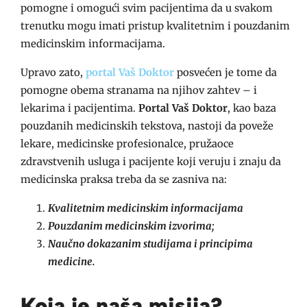
pomogne i omogući svim pacijentima da u svakom
trenutku mogu imati pristup kvalitetnim i pouzdanim
medicinskim informacijama.
Upravo zato,
portal Vaš Doktor
posvećen je tome da
pomogne obema stranama na njihov zahtev – i
lekarima i pacijentima.
Portal Vaš Doktor
, kao baza
pouzdanih medicinskih tekstova, nastoji da poveže
lekare, medicinske profesionalce, pružaoce
zdravstvenih usluga i pacijente koji veruju i znaju da
medicinska praksa treba da se zasniva na:
Kvalitetnim medicinskim informacijama
Pouzdanim medicinskim izvorima;
Naučno dokazanim studijama i principima
medicine.
Koja je naša misija?