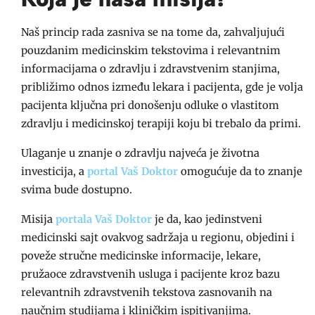
Naš princip rada zasniva se na tome da, zahvaljujući
pouzdanim medicinskim tekstovima i relevantnim
informacijama o zdravlju i zdravstvenim stanjima,
približimo odnos između lekara i pacijenta, gde je volja
pacijenta ključna pri donošenju odluke o vlastitom
zdravlju i medicinskoj terapiji koju bi trebalo da primi.
Ulaganje u znanje o zdravlju najveća je životna
investicija, a
portal Vaš Doktor
omogućuje da to znanje
svima bude dostupno.
Misija
portala Vaš Doktor
je da, kao jedinstveni
medicinski sajt ovakvog sadržaja u regionu, objedini i
poveže stručne medicinske informacije, lekare,
pružaoce zdravstvenih usluga i pacijente kroz bazu
relevantnih zdravstvenih tekstova zasnovanih na
naučnim studijama i kliničkim ispitivanjima.