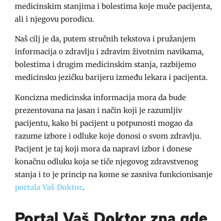
medicinskim stanjima i bolestima koje muče pacijenta,
ali i njegovu porodicu.
Naš cilj je da, putem stručnih tekstova i pružanjem
informacija o zdravlju i zdravim životnim navikama,
bolestima i drugim medicinskim stanja, razbijemo
medicinsku jezičku barijeru između lekara i pacijenta.
Koncizna medicinska informacija mora da bude
prezentovana na jasan i način koji je razumljiv
pacijentu, kako bi pacijent u potpunosti mogao da
razume izbore i odluke koje donosi o svom zdravlju.
Pacijent je taj koji mora da napravi izbor i donese
konačnu odluku koja se tiče njegovog zdravstvenog
stanja i to je princip na kome se zasniva funkcionisanje
portala Vaš Doktor
.
Portal Vaš Doktor zna gde