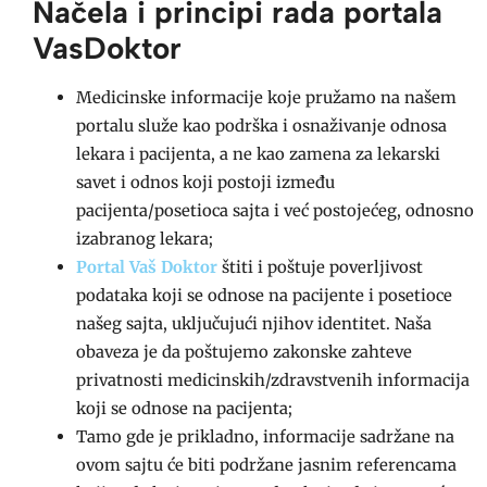
Načela i principi rada portala
VasDoktor
Medicinske informacije koje pružamo na našem
portalu služe kao podrška i osnaživanje odnosa
lekara i pacijenta, a ne kao zamena za lekarski
savet i odnos koji postoji između
pacijenta/posetioca sajta i već postojećeg, odnosno
izabranog lekara;
Portal Vaš Doktor
štiti i poštuje poverljivost
podataka koji se odnose na pacijente i posetioce
našeg sajta, uključujući njihov identitet. Naša
obaveza je da poštujemo zakonske zahteve
privatnosti medicinskih/zdravstvenih informacija
koji se odnose na pacijenta;
Tamo gde je prikladno, informacije sadržane na
ovom sajtu će biti podržane jasnim referencama