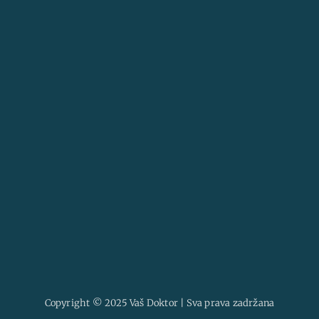
Placebo značenje – Koliko je naš um moćan?
10/15/2025
Copyright © 2025 Vaš Doktor | Sva prava zadržana