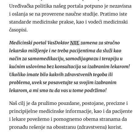
Uređivačka politika našeg portala potpuno je nezavisna
i oslanja se na proverene naučne studije. Pratimo iste
standarde medicinske prakse, kao i vodeći medicinski
časopisi.
Medicinski portal VasDoktor
NIJE
zamena za stručno
lekarsko mišljenje i ne treba pacijentima da služi kao
način za samomedikaciju, samodijagnozu i terapiju u
kućnim uslovima bez konsultacija sa izabranim lekarom!
Ukoliko imate bilo kakvih zdravstvenih tegoba ili
problema, uvek se posavetujte sa svojim izabranim
lekarom, a mi smo tu da vas u tome podržimo!
Naš cilj je da pružimo pouzdane, postojane, precizne i
principijelne medicinske informacije, kao i da pacijente
i lekare povežemo i pomognemo obema stranama da
pronađu rešenje na obostranu (zdravstvenu) korist.