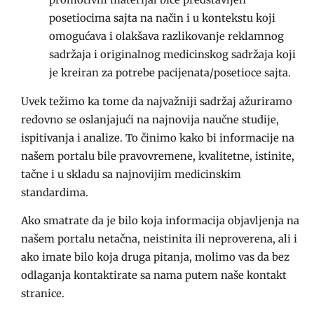
posetiocima sajta na način i u kontekstu koji
omogućava i olakšava razlikovanje reklamnog
sadržaja i originalnog medicinskog sadržaja koji
je kreiran za potrebe pacijenata/posetioce sajta.
Uvek težimo ka tome da najvažniji sadržaj ažuriramo
redovno se oslanjajući na najnovija naučne studije,
ispitivanja i analize. To činimo kako bi informacije na
našem portalu bile pravovremene, kvalitetne, istinite,
tačne i u skladu sa najnovijim medicinskim
standardima.
Ako smatrate da je bilo koja informacija objavljenja na
našem portalu netačna, neistinita ili neproverena, ali i
ako imate bilo koja druga pitanja, molimo vas da bez
odlaganja kontaktirate sa nama putem naše kontakt
stranice.