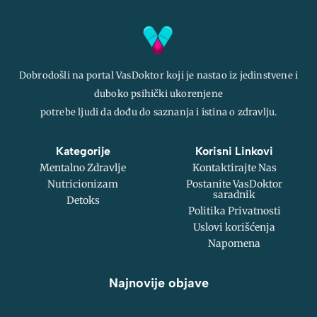
Dobrodošli na portal VasDoktor koji je nastao iz jedinstvene i
duboko psihički ukorenjene
potrebe ljudi da dođu do saznanja i istina o zdravlju.
Kategorije
Korisni Linkovi
Mentalno Zdravlje
Kontaktirajte Nas
Nutricionizam
Postanite VasDoktor
saradnik
Detoks
Politika Privatnosti
Uslovi korišćenja
Napomena
Najnovije objave