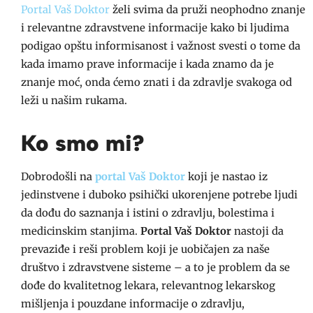
Portal Vaš Doktor
želi svima da pruži neophodno znanje
i relevantne zdravstvene informacije kako bi ljudima
podigao opštu informisanost i važnost svesti o tome da
kada imamo prave informacije i kada znamo da je
znanje moć, onda ćemo znati i da zdravlje svakoga od
leži u našim rukama.
Ko smo mi?
Dobrodošli na
portal
Vaš Doktor
koji je nastao iz
jedinstvene i duboko psihički ukorenjene potrebe ljudi
da dođu do saznanja i istini o zdravlju, bolestima i
medicinskim stanjima.
Portal Vaš Doktor
nastoji da
prevaziđe i reši problem koji je uobičajen za naše
društvo i zdravstvene sisteme – a to je problem da se
dođe do kvalitetnog lekara, relevantnog lekarskog
mišljenja i pouzdane informacije o zdravlju,