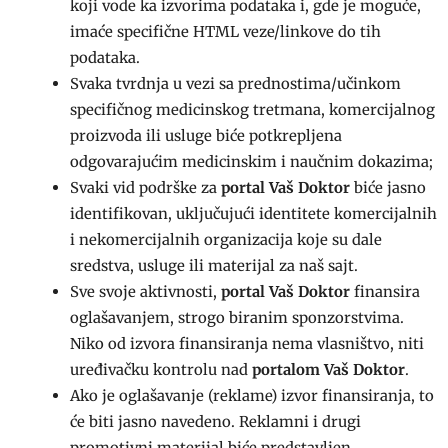
koji vode ka izvorima podataka i, gde je moguće,
imaće specifične HTML veze/linkove do tih
podataka.
Svaka tvrdnja u vezi sa prednostima/učinkom
specifičnog medicinskog tretmana, komercijalnog
proizvoda ili usluge biće potkrepljena
odgovarajućim medicinskim i naučnim dokazima;
Svaki vid podrške za
portal Vaš Doktor
biće jasno
identifikovan, uključujući identitete komercijalnih
i nekomercijalnih organizacija koje su dale
sredstva, usluge ili materijal za naš sajt.
Sve svoje aktivnosti,
portal Vaš Doktor
finansira
oglašavanjem, strogo biranim sponzorstvima.
Niko od izvora finansiranja nema vlasništvo, niti
uređivačku kontrolu nad
portalom Vaš Doktor
.
Ako je oglašavanje (reklame) izvor finansiranja, to
će biti jasno navedeno. Reklamni i drugi
promotivni materijal biće predstavljen