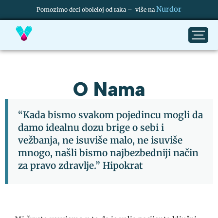
Nurdor
Pomozimo deci oboleloj od raka – više na
O Nama
“Kada bismo svakom pojedincu mogli da
damo idealnu dozu brige o sebi i
vežbanja, ne isuviše malo, ne isuviše
mnogo, našli bismo najbezbedniji način
za pravo zdravlje.” Hipokrat