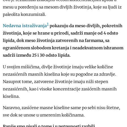
mesu u poređenju sa mesom divljih životinja, koje su ljudi iz
paleolita konzumirali.
1
Nedavna istraživanja
pokazuju da meso divljih, pokretnih
životinja, koje se hrane u prirodi, sadrži manje od 4 odsto
lipida, dok meso životinja zatvorenih na farmama, sa
ograničenom slobodom kretanja i neadekvatnom ishranom
sadrži između 25 i 30 odsto lipida.
U svojim mišićima, divlje životinje imaju velike količine
nezasićenih masnih kiselina koje su pogodne za zdravlje.
Nasuprot tome, zatvorene životinje imaju niži stepen
nezasićenih, kao i visoke koncentracije zasićenih masnih
kiselina.
Naravno, zasićene masne kiseline same po sebi nisu štetne,
sve dok se unose u umerenim količinama.
Ranije smo pisali o tome i u potpunosti razbili