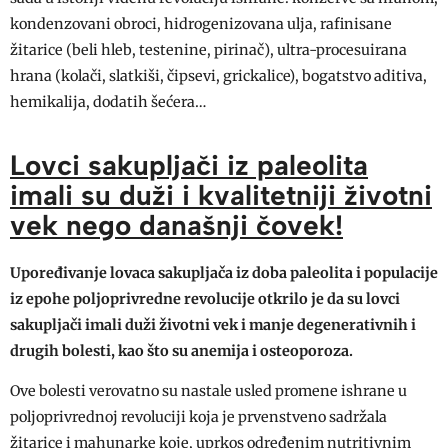
kondenzovani obroci, hidrogenizovana ulja, rafinisane
žitarice (beli hleb, testenine, pirinač), ultra-procesuirana
hrana (kolači, slatkiši, čipsevi, grickalice), bogatstvo aditiva,
hemikalija, dodatih šećera…
Lovci sakupljači iz paleolita
imali su duži i kvalitetniji životni
vek nego današnji čovek!
Upoređivanje lovaca sakupljača iz doba paleolita i populacije
iz epohe poljoprivredne revolucije otkrilo je da su lovci
sakupljači imali duži životni vek i manje degenerativnih i
drugih bolesti, kao što su anemija i osteoporoza.
Ove bolesti verovatno su nastale usled promene ishrane u
poljoprivrednoj revoluciji koja je prvenstveno sadržala
žitarice i mahunarke koje, uprkos određenim nutritivnim