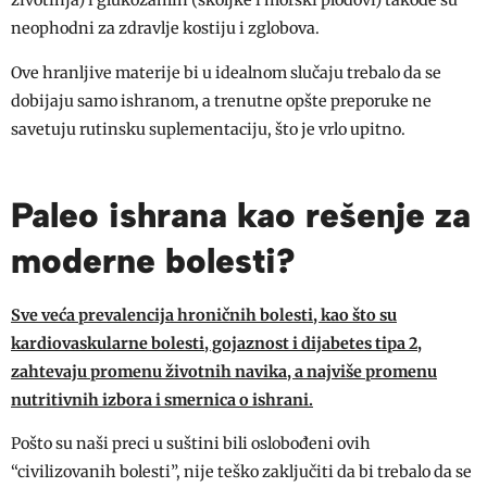
životinja) i glukozamin (školjke i morski plodovi) takođe su
neophodni za zdravlje kostiju i zglobova.
Ove hranljive materije bi u idealnom slučaju trebalo da se
dobijaju samo ishranom, a trenutne opšte preporuke ne
savetuju rutinsku suplementaciju, što je vrlo upitno.
Paleo ishrana kao rešenje za
moderne bolesti?
Sve veća prevalencija hroničnih bolesti, kao što su
kardiovaskularne bolesti, gojaznost i dijabetes tipa 2,
zahtevaju promenu životnih navika, a najviše promenu
nutritivnih izbora i smernica o ishrani.
Pošto su naši preci u suštini bili oslobođeni ovih
“civilizovanih bolesti”, nije teško zaključiti da bi trebalo da se