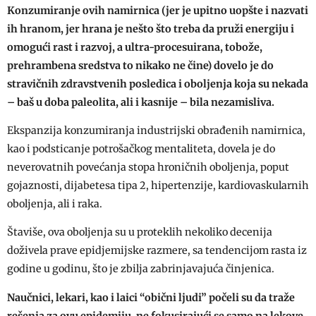
Konzumiranje ovih namirnica (jer je upitno uopšte i nazvati
ih hranom, jer hrana je nešto što treba da pruži energiju i
omogući rast i razvoj, a ultra-procesuirana, tobože,
prehrambena sredstva to nikako ne čine) dovelo je do
stravičnih zdravstvenih posledica i oboljenja koja su nekada
– baš u doba paleolita, ali i kasnije – bila nezamisliva.
Ekspanzija konzumiranja industrijski obrađenih namirnica,
kao i podsticanje potrošačkog mentaliteta, dovela je do
neverovatnih povećanja stopa hroničnih oboljenja, poput
gojaznosti, dijabetesa tipa 2, hipertenzije, kardiovaskularnih
oboljenja, ali i raka.
Štaviše, ova oboljenja su u proteklih nekoliko decenija
doživela prave epidjemijske razmere, sa tendencijom rasta iz
godine u godinu, što je zbilja zabrinjavajuća činjenica.
Naučnici, lekari, kao i laici “obični ljudi” počeli su da traže
rešenja za ovu epidemiju, ne fokusirajući se samo na lekove