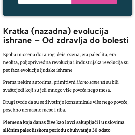
Kratka (nazadna) evolucija
ishrane – Od zdravlja do bolesti
Epoha miocena do ranog pleistocena, era paleolita, era
neolita, poljoprivredna revolucija i industrijska revolucija su
pet faza evolucije ljudske ishrane
Prema nekim autorima, primitivni
Homo sapiensi
su bili
svaštojedi koji su jeli mnogo više povrća nego mesa.
Drugi tvrde da su se životinje konzumirale više nego povrće,
posebno nemasno meso i riba.
Plemena koja danas žive kao lovci sakupljači i u uslovima
sličnim paleolitskom periodu obuhvataju 30 odsto