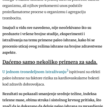
organizmu, ali njihov prekomerni unos podstiče
proinflamatorne procese u organizmu i agregaciju
trombocita.
Imajući u vidu sve navedeno, nije neočekivano što su
preduzete i vršene brojne studije, eksperimenti i
istraživanja na temu primene paleo ishrane, kako bi se
procenio uticaj ovog režima ishrane na brojne zdravstvene
aspekte.
Daćemo samo nekoliko primera za sada.
3
U jednom tronedeljnom istraživanju
ispitivani su efekti
paleo ishrane na faktore rizika za kardiovaskularne bolesti
kod zdravih dobrovoljaca.
Rezultati su pokazali smanjenje srednje težine, indeksa
telesne mase, obima struka i sistolnog krvnog pritiska, što
znači da je dokazano da deluje paleo ishrana za mrsavljenje.