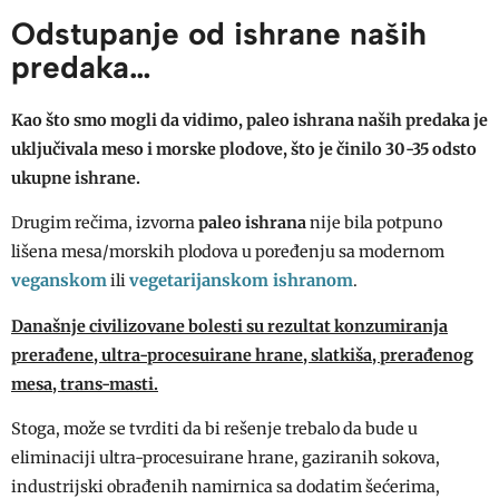
Odstupanje od ishrane naših
predaka…
Kao što smo mogli da vidimo, paleo ishrana naših predaka je
uključivala meso i morske plodove, što je činilo 30-35 odsto
ukupne ishrane.
Drugim rečima, izvorna
paleo ishrana
nije bila potpuno
lišena mesa/morskih plodova u poređenju sa modernom
veganskom
vegetarijanskom ishranom
ili
.
Današnje civilizovane bolesti su rezultat konzumiranja
prerađene, ultra-procesuirane hrane, slatkiša, prerađenog
mesa, trans-masti.
Stoga, može se tvrditi da bi rešenje trebalo da bude u
eliminaciji ultra-procesuirane hrane, gaziranih sokova,
industrijski obrađenih namirnica sa dodatim šećerima,