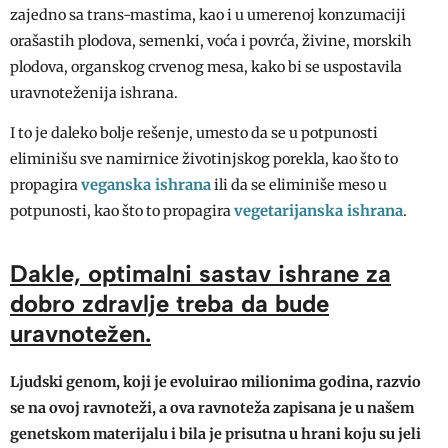
zajedno sa trans-mastima, kao i u umerenoj konzumaciji
orašastih plodova, semenki, voća i povrća, živine, morskih
plodova, organskog crvenog mesa, kako bi se uspostavila
uravnoteženija ishrana.
I to je daleko bolje rešenje, umesto da se u potpunosti
eliminišu sve namirnice životinjskog porekla, kao što to
veganska ishrana
propagira
ili da se eliminiše meso u
vegetarijanska ishrana
potpunosti, kao što to propagira
.
Dakle, optimalni sastav ishrane za
dobro zdravlje treba da bude
uravnotežen.
Ljudski genom, koji je evoluirao milionima godina, razvio
se na ovoj ravnoteži, a ova ravnoteža zapisana je u našem
genetskom materijalu i bila je prisutna u hrani koju su jeli