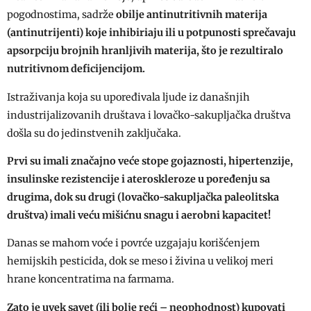
pogodnostima, sadrže
obilje antinutritivnih materija
(antinutrijenti) koje inhibiriaju ili u potpunosti sprečavaju
apsorpciju brojnih hranljivih materija, što je rezultiralo
nutritivnom deficijencijom.
Istraživanja koja su upoređivala ljude iz današnjih
industrijalizovanih društava i lovačko-sakupljačka društva
došla su do jedinstvenih zaključaka.
Prvi su imali značajno veće stope gojaznosti, hipertenzije,
insulinske rezistencije i ateroskleroze u poređenju sa
drugima, dok su drugi (lovačko-sakupljačka paleolitska
društva) imali veću mišićnu snagu i aerobni kapacitet!
Danas se mahom voće i povrće uzgajaju korišćenjem
hemijskih pesticida, dok se meso i živina u velikoj meri
hrane koncentratima na farmama.
Zato je uvek savet (ili bolje reći – neophodnost) kupovati