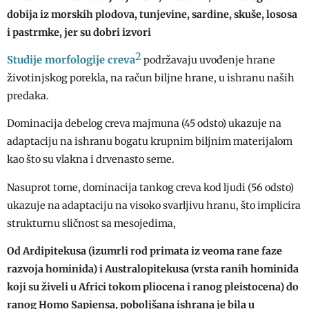
dobija iz morskih plodova, tunjevine, sardine, skuše, lososa
i pastrmke, jer su dobri izvori
2
Studije morfologije creva
podržavaju uvođenje hrane
životinjskog porekla, na račun biljne hrane, u ishranu naših
predaka.
Dominacija debelog creva majmuna (45 odsto) ukazuje na
adaptaciju na ishranu bogatu krupnim biljnim materijalom
kao što su vlakna i drvenasto seme.
Nasuprot tome, dominacija tankog creva kod ljudi (56 odsto)
ukazuje na adaptaciju na visoko svarljivu hranu, što implicira
strukturnu sličnost sa mesojedima,
Od Ardipitekusa (izumrli rod primata iz veoma rane faze
razvoja hominida) i Australopitekusa (vrsta ranih hominida
koji su živeli u Africi tokom pliocena i ranog pleistocena) do
ranog Homo Sapiensa, poboljšana ishrana je bila u