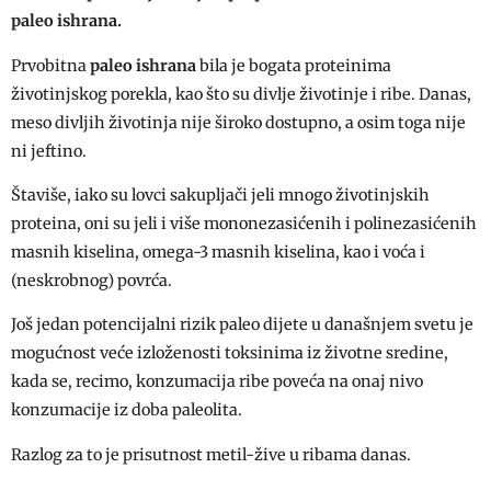
paleo ishrana.
Prvobitna
paleo ishrana
bila je bogata proteinima
životinjskog porekla, kao što su divlje životinje i ribe. Danas,
meso divljih životinja nije široko dostupno, a osim toga nije
ni jeftino.
Štaviše, iako su lovci sakupljači jeli mnogo životinjskih
proteina, oni su jeli i više mononezasićenih i polinezasićenih
masnih kiselina, omega-3 masnih kiselina, kao i voća i
(neskrobnog) povrća.
Još jedan potencijalni rizik paleo dijete u današnjem svetu je
mogućnost veće izloženosti toksinima iz životne sredine,
kada se, recimo, konzumacija ribe poveća na onaj nivo
konzumacije iz doba paleolita.
Razlog za to je prisutnost metil-žive u ribama danas.