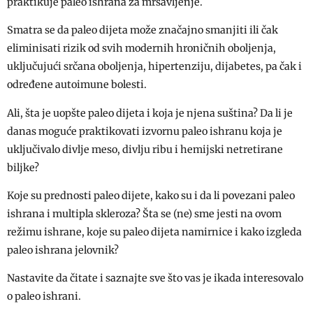
praktikuje paleo ishrana za mrsavljenje.
Smatra se da paleo dijeta može značajno smanjiti ili čak
eliminisati rizik od svih modernih hroničnih oboljenja,
uključujući srčana oboljenja, hipertenziju, dijabetes, pa čak i
određene autoimune bolesti.
Ali, šta je uopšte paleo dijeta i koja je njena suština? Da li je
danas moguće praktikovati izvornu paleo ishranu koja je
uključivalo divlje meso, divlju ribu i hemijski netretirane
biljke?
Koje su prednosti paleo dijete, kako su i da li povezani paleo
ishrana i multipla skleroza? Šta se (ne) sme jesti na ovom
režimu ishrane, koje su paleo dijeta namirnice i kako izgleda
paleo ishrana jelovnik?
Nastavite da čitate i saznajte sve što vas je ikada interesovalo
o paleo ishrani.