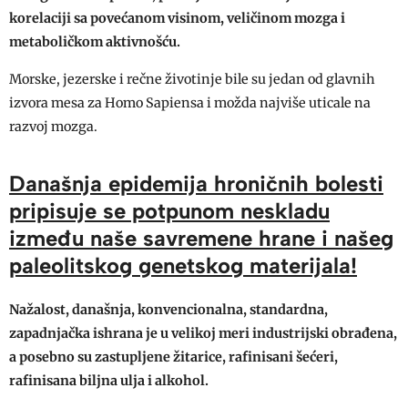
korelaciji sa povećanom visinom, veličinom mozga i
metaboličkom aktivnošću.
Morske, jezerske i rečne životinje bile su jedan od glavnih
izvora mesa za Homo Sapiensa i možda najviše uticale na
razvoj mozga.
Današnja epidemija hroničnih bolesti
pripisuje se potpunom neskladu
između naše savremene hrane i našeg
paleolitskog genetskog materijala!
Nažalost, današnja, konvencionalna, standardna,
zapadnjačka ishrana je u velikoj meri industrijski obrađena,
a posebno su zastupljene žitarice, rafinisani šećeri,
rafinisana biljna ulja i alkohol.