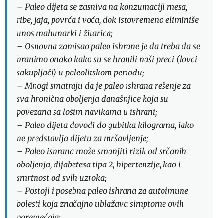
– Paleo dijeta se zasniva na konzumaciji mesa,
ribe, jaja, povrća i voća, dok istovremeno eliminiše
unos mahunarki i žitarica;
– Osnovna zamisao paleo ishrane je da treba da se
hranimo onako kako su se hranili naši preci (lovci
sakupljači) u paleolitskom periodu;
– Mnogi smatraju da je paleo ishrana rešenje za
sva hronična oboljenja današnjice koja su
povezana sa lošim navikama u ishrani;
– Paleo dijeta dovodi do gubitka kilograma, iako
ne predstavlja dijetu za mršavljenje;
– Paleo ishrana može smanjiti rizik od srčanih
oboljenja, dijabetesa tipa 2, hipertenzije, kao i
smrtnost od svih uzroka;
– Postoji i posebna paleo ishrana za autoimune
bolesti koja značajno ublažava simptome ovih
poremećaja;