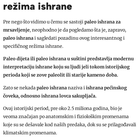
režima ishrane
Pre nego što vidimo u čemu se sastoji
paleo ishrana za
mrsavljenje
, neophodno je da pogledamo šta je, zapravo,
paleo ishrana
i sagledati pozadinu ovog interesantnog i
specifičnog režima ishrane.
Paleo dijeta ili paleo ishrana u suštini predstavlja modernu
interpretaciju ishrane koju su ljudi jeli tokom istorijskog
perioda koji se zove paleolit ili starije kameno doba.
Zato se nekada
paleo ishrana
naziva i
ishrana pećinskog
čoveka, odnosno ishrana lovca sakupljača.
Ovaj istorijski period, pre oko 2.5 miliona godina, bio je
veoma značajan po anatomskim i fiziološkim promenama
koje su se dešavale kod naših predaka, dok su se prilagođavali
klimatskim promenama.