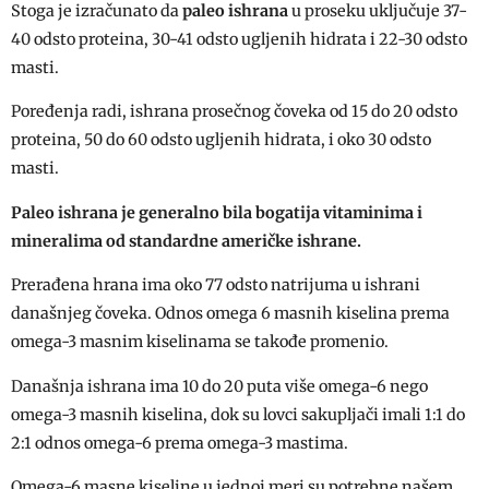
Stoga je izračunato da
paleo ishrana
u proseku uključuje 37-
40 odsto proteina, 30-41 odsto ugljenih hidrata i 22-30 odsto
masti.
Poređenja radi, ishrana prosečnog čoveka od 15 do 20 odsto
proteina, 50 do 60 odsto ugljenih hidrata, i oko 30 odsto
masti.
Paleo ishrana je generalno bila bogatija vitaminima i
mineralima od standardne američke ishrane.
Prerađena hrana ima oko 77 odsto natrijuma u ishrani
današnjeg čoveka. Odnos omega 6 masnih kiselina prema
omega-3 masnim kiselinama se takođe promenio.
Današnja ishrana ima 10 do 20 puta više omega-6 nego
omega-3 masnih kiselina, dok su lovci sakupljači imali 1:1 do
2:1 odnos omega-6 prema omega-3 mastima.
Omega-6 masne kiseline u jednoj meri su potrebne našem