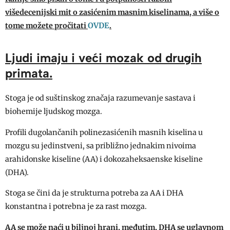
višedecenijski mit o zasićenim masnim kiselinama, a više o
OVDE
tome možete pročitati
.
Ljudi imaju i veći mozak od drugih
primata.
Stoga je od suštinskog značaja razumevanje sastava i
biohemije ljudskog mozga.
Profili dugolančanih polinezasićenih masnih kiselina u
mozgu su jedinstveni, sa približno jednakim nivoima
arahidonske kiseline (AA) i dokozaheksaenske kiseline
(DHA).
Stoga se čini da je strukturna potreba za AA i DHA
konstantna i potrebna je za rast mozga.
AA se može naći u biljnoj hrani, međutim, DHA se uglavnom