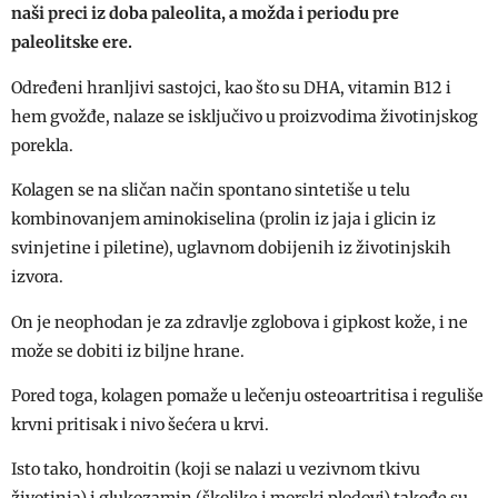
naši preci iz doba paleolita, a možda i periodu pre
paleolitske ere.
Određeni hranljivi sastojci, kao što su DHA, vitamin B12 i
hem gvožđe, nalaze se isključivo u proizvodima životinjskog
porekla.
Kolagen se na sličan način spontano sintetiše u telu
kombinovanjem aminokiselina (prolin iz jaja i glicin iz
svinjetine i piletine), uglavnom dobijenih iz životinjskih
izvora.
On je neophodan je za zdravlje zglobova i gipkost kože, i ne
može se dobiti iz biljne hrane.
Pored toga, kolagen pomaže u lečenju osteoartritisa i reguliše
krvni pritisak i nivo šećera u krvi.
Isto tako, hondroitin (koji se nalazi u vezivnom tkivu