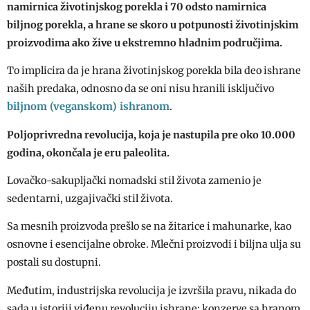
namirnica životinjskog porekla i 70 odsto namirnica
biljnog porekla, a hrane se skoro u potpunosti životinjskim
proizvodima ako žive u ekstremno hladnim područjima.
To implicira da je hrana životinjskog porekla bila deo ishrane
naših predaka, odnosno da se oni nisu hranili isključivo
biljnom (veganskom) ishranom
.
Poljoprivredna revolucija, koja je nastupila pre oko 10.000
godina, okončala je eru paleolita.
Lovačko-sakupljački nomadski stil života zamenio je
sedentarni, uzgajivački stil života.
Sa mesnih proizvoda prešlo se na žitarice i mahunarke, kao
osnovne i esencijalne obroke. Mlečni proizvodi i biljna ulja su
postali su dostupni.
Međutim, industrijska revolucija je izvršila pravu, nikada do
sada u istoriji viđenu revoluciju ishrane: konzerve sa hranom,