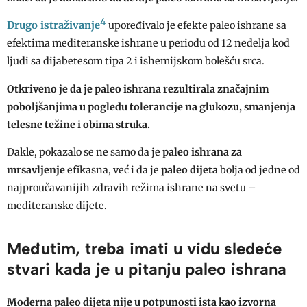
4
Drugo istraživanje
upoređivalo je efekte paleo ishrane sa
efektima mediteranske ishrane u periodu od 12 nedelja kod
ljudi sa dijabetesom tipa 2 i ishemijskom bolešću srca.
Otkriveno je da je paleo ishrana rezultirala značajnim
poboljšanjima u pogledu tolerancije na glukozu, smanjenja
telesne težine i obima struka.
Dakle, pokazalo se ne samo da je
paleo ishrana za
mrsavljenje
efikasna, već i da je
paleo dijeta
bolja od jedne od
najproučavanijih zdravih režima ishrane na svetu –
mediteranske dijete.
Međutim, treba imati u vidu sledeće
stvari kada je u pitanju paleo ishrana
Moderna paleo dijeta nije u potpunosti ista kao izvorna