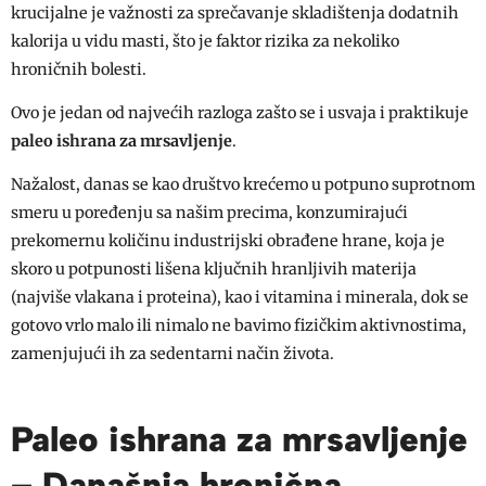
krucijalne je važnosti za sprečavanje skladištenja dodatnih
kalorija u vidu masti, što je faktor rizika za nekoliko
hroničnih bolesti.
Ovo je jedan od najvećih razloga zašto se i usvaja i praktikuje
paleo ishrana za mrsavljenje
.
Nažalost, danas se kao društvo krećemo u potpuno suprotnom
smeru u poređenju sa našim precima, konzumirajući
prekomernu količinu industrijski obrađene hrane, koja je
skoro u potpunosti lišena ključnih hranljivih materija
(najviše vlakana i proteina), kao i vitamina i minerala, dok se
gotovo vrlo malo ili nimalo ne bavimo fizičkim aktivnostima,
zamenjujući ih za sedentarni način života.
Paleo ishrana za mrsavljenje
– Današnja hronična