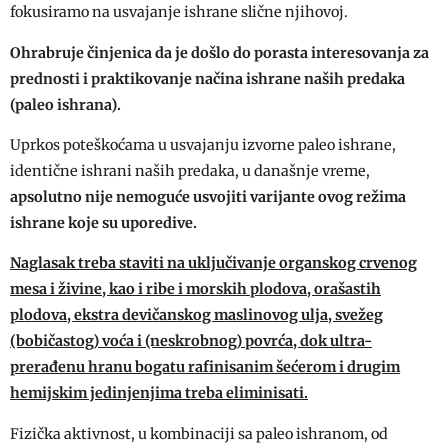
fokusiramo na usvajanje ishrane slične njihovoj.
Ohrabruje činjenica da je došlo do porasta interesovanja za
prednosti i praktikovanje načina ishrane naših predaka
(paleo ishrana).
Uprkos poteškoćama u usvajanju izvorne paleo ishrane,
identične ishrani naših predaka, u današnje vreme,
apsolutno nije nemoguće usvojiti varijante ovog režima
ishrane koje su uporedive.
Naglasak treba staviti na uključivanje organskog crvenog
mesa i živine, kao i ribe i morskih plodova, orašastih
plodova, ekstra devičanskog maslinovog ulja, svežeg
(bobičastog) voća i (neskrobnog) povrća, dok ultra-
prerađenu hranu bogatu rafinisanim šećerom i drugim
hemijskim jedinjenjima treba eliminisati.
Fizička aktivnost, u kombinaciji sa paleo ishranom, od