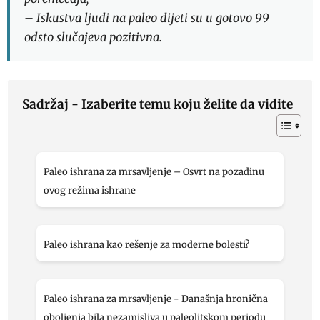
– Iskustva ljudi na paleo dijeti su u gotovo 99
odsto slučajeva pozitivna.
Sadržaj - Izaberite temu koju želite da vidite
Paleo ishrana za mrsavljenje – Osvrt na pozadinu
ovog režima ishrane
Paleo ishrana kao rešenje za moderne bolesti?
Paleo ishrana za mrsavljenje - Današnja hronična
oboljenja bila nezamisliva u paleolitskom periodu