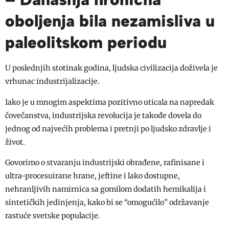
oboljenja bila nezamisliva u
paleolitskom periodu
U poslednjih stotinak godina, ljudska civilizacija doživela je
vrhunac industrijalizacije.
Iako je u mnogim aspektima pozitivno uticala na napredak
čovečanstva, industrijska revolucija je takođe dovela do
jednog od najvećih problema i pretnji po ljudsko zdravlje i
život.
Govorimo o stvaranju industrijski obrađene, rafinisane i
ultra-procesuirane hrane, jeftine i lako dostupne,
nehranljivih namirnica sa gomilom dodatih hemikalija i
sintetičkih jedinjenja, kako bi se “omogućilo” održavanje
rastuće svetske populacije.