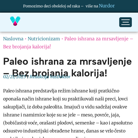
Nurdor
Pomozimo deci oboleloj od raka – više na
Naslovna
•
Nutricionizam
•
Paleo ishrana za mrsavljenje –
Bez brojanja kalorija!
Paleo ishrana za mrsavljenje
– Bez brojanja kalorija!
02/21/2025
Redakcija VasDoktor
Paleo ishrana predstavlja režim ishrane koji pratkično
oponaša način ishrane koji su praktikovali naši preci, lovci
sakupljači, iz doba paleolita. Imajući u vidu sadržaj ovakve
ishrane i namirnice koje su se jele – meso, povrće, jaja,
(bobičasto) voće, orašasti plodovi, semenke – kao i apsolutno
odsustvo industrijski obrađene hrane, danas se vrlo često