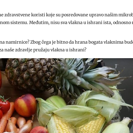
jne zdravstvene koristi koje su posredovane upravo našim mik
nom sistemu. Međutim, nisu sva vlakna u ishrani ista, odnosno r
rana namirnice? Zbog čega je bitno da hrana bogata vlaknima bud
 naše zdravlje pružaju vlakna u ishrani?