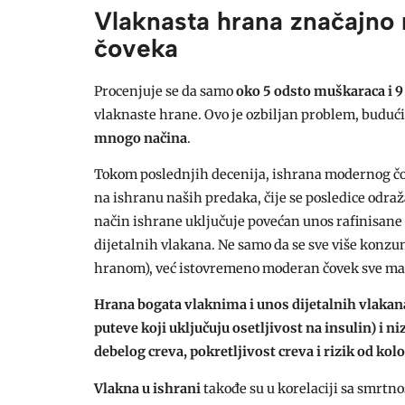
Vlaknasta hrana značajno m
čoveka
Procenjuje se da samo
oko 5 odsto muškaraca i 9
vlaknaste hrane. Ovo je ozbiljan problem, buduć
mnogo načina
.
Tokom poslednjih decenija, ishrana modernog čo
na ishranu naših predaka, čije se posledice odr
način ishrane uključuje povećan unos rafinisane 
dijetalnih vlakana. Ne samo da se sve više konzu
hranom), već istovremeno moderan čovek sve ma
Hrana bogata vlaknima i unos dijetalnih vlaka
puteve koji uključuju osetljivost na insulin) i n
debelog creva, pokretljivost creva i rizik od ko
Vlakna u ishrani
takođe su u korelaciji sa smrtn