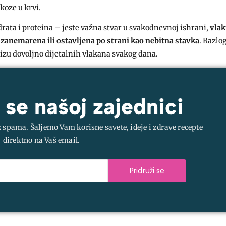
koze u krvi.
rata i proteina – jeste važna stvar u svakodnevnoj ishrani,
vlak
 zanemarena ili ostavljena po strani kao nebitna stavka
. Razlog
lizu dovoljno dijetalnih vlakana svakog dana.
 se našoj zajednici
z spama. Šaljemo Vam korisne savete, ideje i zdrave recepte
direktno na Vaš email.
Pridruži se