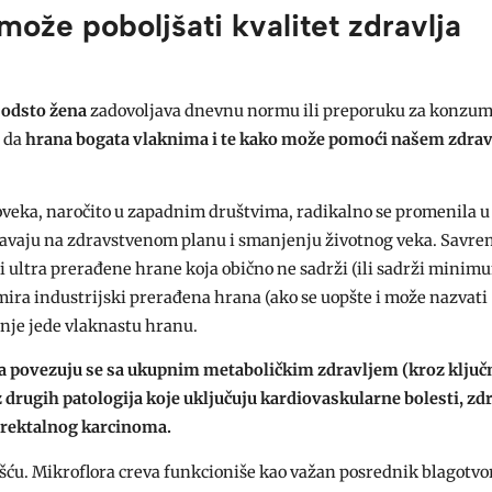
ože poboljšati kvalitet zdravlja
 odsto žena
zadovoljava dnevnu normu ili preporuku za konzum
i da
hrana bogata vlaknima i te kako može pomoći našem zdrav
veka, naročito u zapadnim društvima, radikalno se promenila 
ažavaju na zdravstvenom planu i smanjenju životnog veka. Savr
i ultra prerađene hrane koja obično ne sadrži (ili sadrži minim
mira industrijski prerađena hrana (ako se uopšte i može nazvati
nje jede vlaknastu hranu.
na povezuju se sa ukupnim metaboličkim zdravljem
(kroz ključ
iz drugih patologija koje uključuju kardiovaskularne bolesti, zd
lorektalnog karcinoma.
ošću. Mikroflora creva funkcioniše kao važan posrednik blagotv