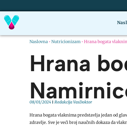
Nas
Naslovna
•
Nutricionizam
•
Hrana bogata vlaknim
Hrana bo
Namirnice
08/01/2024
Redakcija VasDoktor
Hrana bogata vlaknima predstavlja jedan od glavn
zdravlje. Sve je veći broj naučnih dokaza da vlak