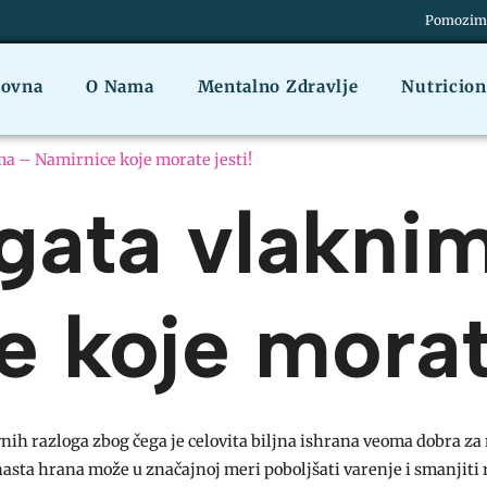
Pomozimo 
lovna
O Nama
Mentalno Zdravlje
Nutricio
a – Namirnice koje morate jesti!
gata vlakni
 koje morate
ih razloga zbog čega je celovita biljna ishrana veoma dobra za
nasta hrana može u značajnoj meri poboljšati varenje i smanjiti 