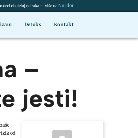
Nurdor
deci oboleloj od raka – više na
nizam
Detoks
Kontakt
ma –
 jesti!
 naše
rizik od