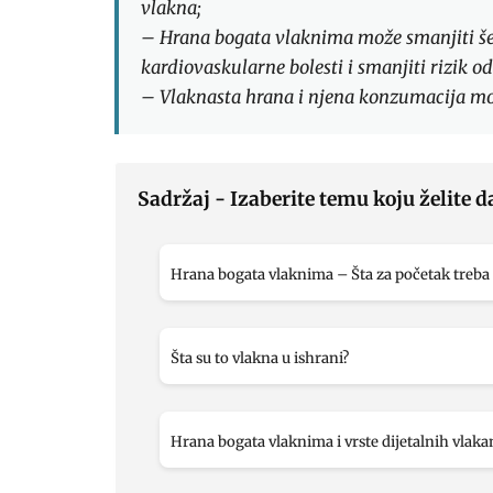
vlakna;
– Hrana bogata vlaknima može smanjiti šeće
kardiovaskularne bolesti i smanjiti rizik 
– Vlaknasta hrana i njena konzumacija mogu
Sadržaj - Izaberite temu koju želite d
Hrana bogata vlaknima – Šta za početak treba 
Šta su to vlakna u ishrani?
Hrana bogata vlaknima i vrste dijetalnih vlaka