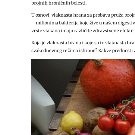
brojnih hroničnih bolesti.
U osnovi, vlaknasta hrana za probavu pruža bro
– milionima bakterija koje žive u našem digestiv
vrste vlakana imaju različite zdravstvene efekte.
Koja je vlaknasta hrana i koje su to vlaknasta h
svakodnevnog režima ishrane? Kakve prednosti za