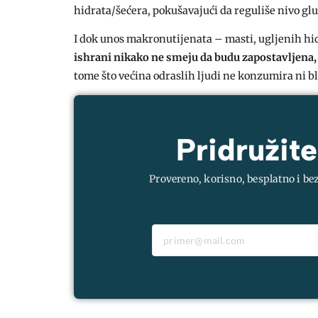
hidrata/šećera, pokušavajući da reguliše nivo glu
I dok unos makronutijenata – masti, ugljenih hid
ishrani nikako ne smeju da budu zapostavljena,
tome što većina odraslih ljudi ne konzumira ni b
Pridružite
Provereno, korisno, besplatno i be