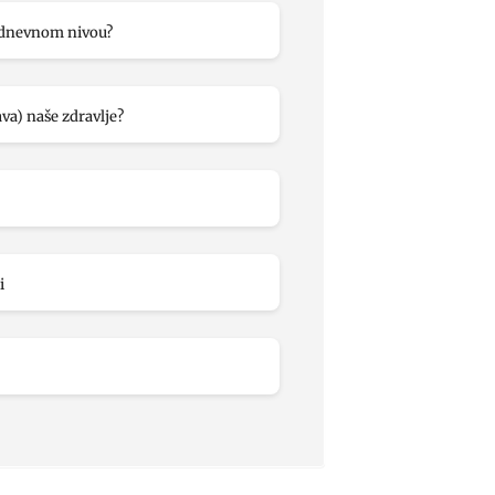
a dnevnom nivou?
va) naše zdravlje?
i