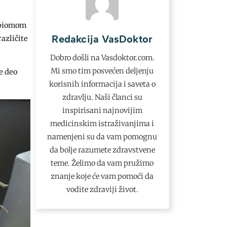
robiomom
Redakcija VasDoktor
azličite
Dobro došli na Vasdoktor.com.
Mi smo tim posvećen deljenju
e deo
korisnih informacija i saveta o
zdravlju. Naši članci su
inspirisani najnovijim
medicinskim istraživanjima i
namenjeni su da vam pomognu
da bolje razumete zdravstvene
teme. Želimo da vam pružimo
znanje koje će vam pomoći da
vodite zdraviji život.