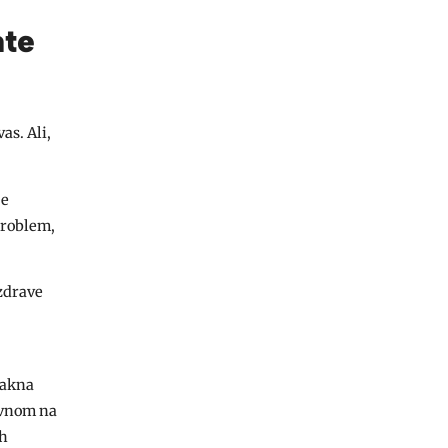
ate
as. Ali,
je
problem,
 zdrave
lakna
avnom na
ih