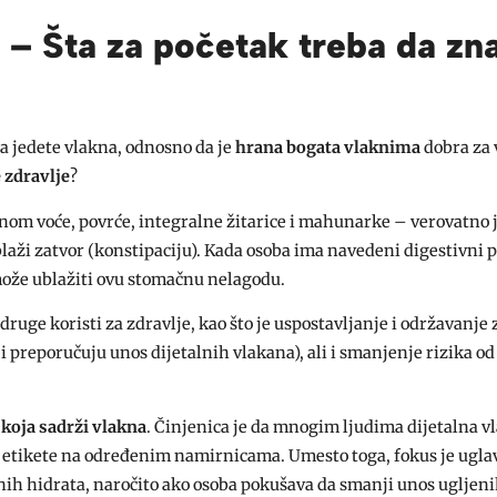
– Šta za početak treba da zn
a jedete vlakna, odnosno da je
hrana bogata vlaknima
dobra za v
 zdravlje
?
vnom voće, povrće, integralne žitarice i mahunarke – verovatno 
ublaži zatvor (konstipaciju). Kada osoba ima navedeni digestivni 
može ublažiti ovu stomačnu nelagodu.
druge koristi za zdravlje, kao što je uspostavljanje i održavanje
i preporučuju unos dijetalnih vlakana), ali i smanjenje rizika od
 koja sadrži vlakna
. Činjenica je da mnogim ljudima dijetalna v
ju etikete na određenim namirnicama. Umesto toga, fokus je ugl
enih hidrata, naročito ako osoba pokušava da smanji unos ugljen