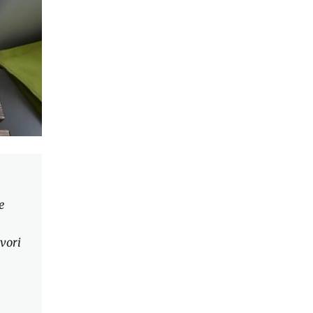
e
zvori