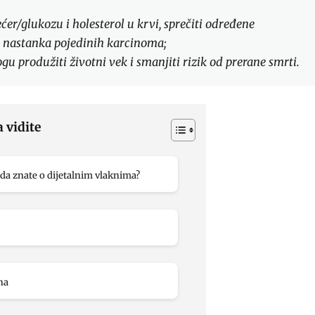
r/glukozu i holesterol u krvi, sprečiti određene
od nastanka pojedinih karcinoma;
 produžiti životni vek i smanjiti rizik od prerane smrti.
a vidite
da znate o dijetalnim vlaknima?
na