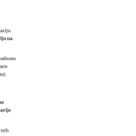
aciju
lju na
u odnosu
emen
um)
ne
ravlje
ornih