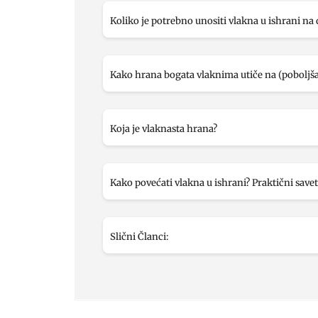
Koliko je potrebno unositi vlakna u ishrani n
Kako hrana bogata vlaknima utiče na (poboljša
Koja je vlaknasta hrana?
Kako povećati vlakna u ishrani? Praktični savet
Slični Članci: