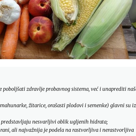
oboljšati zdravlje probavnog sistema, već i unaprediti naš
mahunarke, žitarice, orašasti plodovi i semenke) glavni su i
predstavljaju nesvarljivi oblik ugljenih hidrata;
rani, ali najvažnija je podela na rastvorljiva i nerastvorljiva