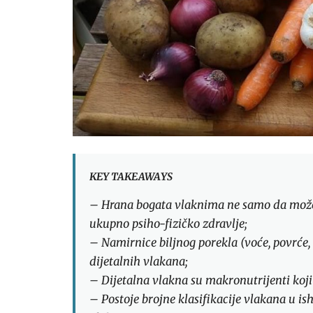
KEY TAKEAWAYS
– Hrana bogata vlaknima ne samo da može p
ukupno psiho-fizičko zdravlje;
– Namirnice biljnog porekla (voće, povrće, 
dijetalnih vlakana;
– Dijetalna vlakna su makronutrijenti koji 
– Postoje brojne klasifikacije vlakana u ish