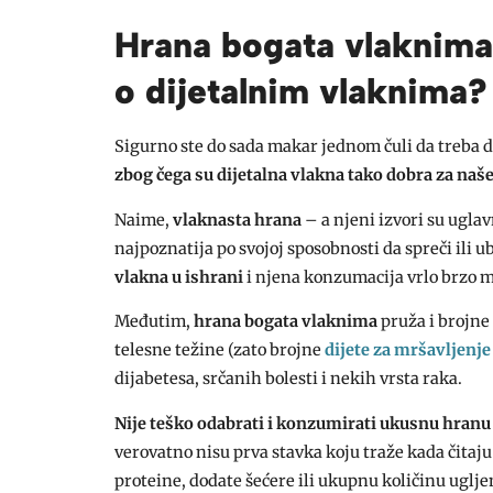
Hrana bogata vlaknima 
o dijetalnim vlaknima?
Sigurno ste do sada makar jednom čuli da treba d
zbog čega su dijetalna vlakna tako dobra za naše
Naime,
vlaknasta hrana
– a njeni izvori su ugla
najpoznatija po svojoj sposobnosti da spreči ili 
vlakna u ishrani
i njena konzumacija vrlo brzo 
Međutim,
hrana bogata vlaknima
pruža i brojne 
telesne težine (zato brojne
dijete za mršavljenje
dijabetesa, srčanih bolesti i nekih vrsta raka.
Nije teško odabrati i konzumirati ukusnu hranu
verovatno nisu prva stavka koju traže kada čita
proteine, dodate šećere ili ukupnu količinu uglj