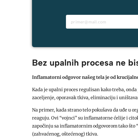
Bez upalnih procesa ne bi
Inflamatorni odgovor našeg tela je od krucijaln
Kada je upalni proces regulisan kako treba, onda 
zaceljenje, oporavak tkiva, eliminaciju i uništav
Na primer, kada strano telo pokušava da uđe u org
reaguju. Ovi “vojnci” su inflamatorne ćelije i cit
započinju sa inflamatornim odgovorom tako što “h
(zahvaćenog, oštećenog) tkiva.