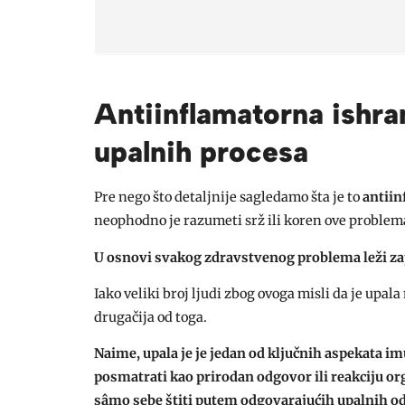
Antiinflamatorna ishr
upalnih procesa
Pre nego što detaljnije sagledamo šta je to
antiin
neophodno je razumeti srž ili koren ove problemat
U osnovi svakog zdravstvenog problema leži za
Iako veliki broj ljudi zbog ovoga misli da je upala 
drugačija od toga.
Naime, upala je je jedan od ključnih aspekata
posmatrati kao prirodan odgovor ili reakciju org
sâmo sebe štiti putem odgovarajućih upalnih o