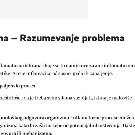
ana – Razumevanje problema
flamatorna ishrana
i koje su to
namirnice za antiinflamatornu
ike. A to je inflamacija, odnosno upala ili zapaljenje.
paljenski proces
.
nešto loše i da je treba svim silama suzbijati, istina je malo više
 imunološkog odgovora organizma. Inflamatorne procese možet
anizma kako bi zaštitio sebe od potencijalnih oštećenja. Dakle,
dgovora ili mehanizama.