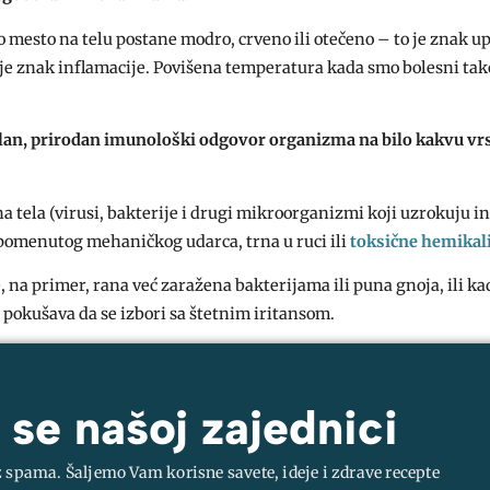
o mesto na telu postane modro, crveno ili otečeno – to je znak u
o je znak inflamacije. Povišena temperatura kada smo bolesni tak
lan, prirodan imunološki odgovor organizma na bilo kakvu vr
na tela (virusi, bakterije i drugi mikroorganizmi koji uzrokuju in
ut pomenutog mehaničkog udarca, trna u ruci ili
toksične hemikal
, na primer, rana već zaražena bakterijama ili puna gnoja, ili ka
o pokušava da se izbori sa štetnim iritansom.
 se našoj zajednici
z spama. Šaljemo Vam korisne savete, ideje i zdrave recepte