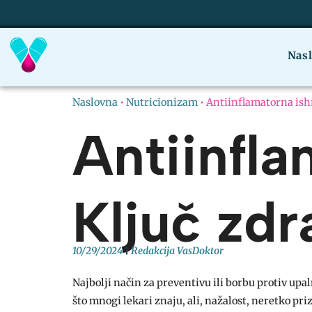
Nas
Naslovna
•
Nutricionizam
•
Antiinflamatorna ishr
Antiinfla
Ključ zdr
10/29/2024
Redakcija VasDoktor
Najbolji način za preventivu ili borbu protiv upal
što mnogi lekari znaju, ali, nažalost, neretko pr