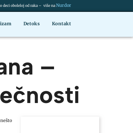
Nurdor
deci oboleloj od raka – više na
nizam
Detoks
Kontakt
ana –
večnosti
 nešto