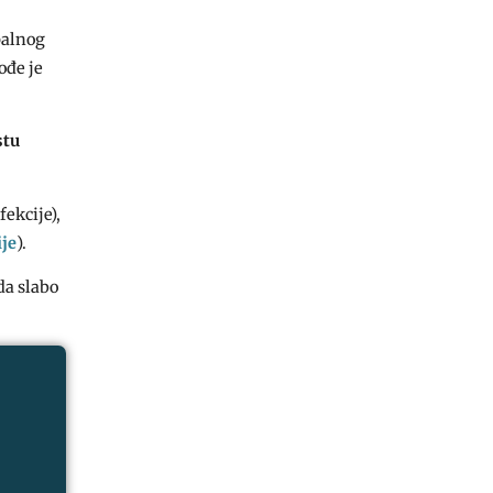
palnog
ođe je
stu
fekcije),
ije
).
da slabo