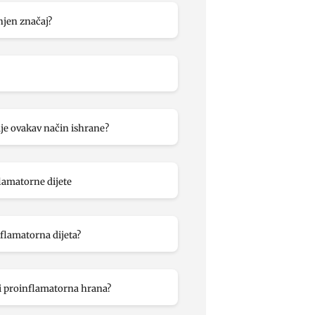
njen značaj?
uje ovakav način ishrane?
lamatorne dijete
nflamatorna dijeta?
li proinflamatorna hrana?