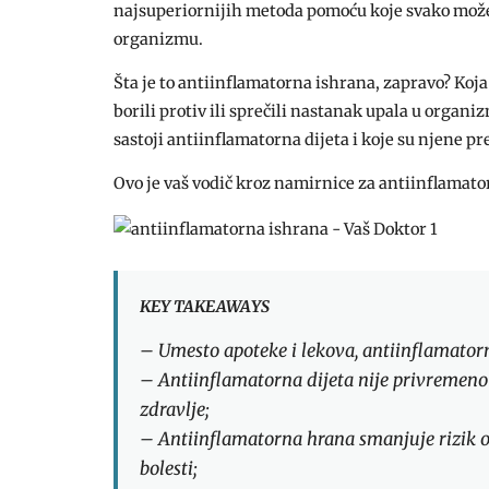
najsuperiornijih metoda pomoću koje svako može 
organizmu.
Šta je to antiinflamatorna ishrana, zapravo? Koja
borili protiv ili sprečili nastanak upala u orga
sastoji antiinflamatorna dijeta i koje su njene pr
Ovo je vaš vodič kroz namirnice za antiinflamat
KEY TAKEAWAYS
– Umesto apoteke i lekova, antiinflamatorn
– Antiinflamatorna dijeta nije privremeno n
zdravlje;
– Antiinflamatorna hrana smanjuje rizik o
bolesti;