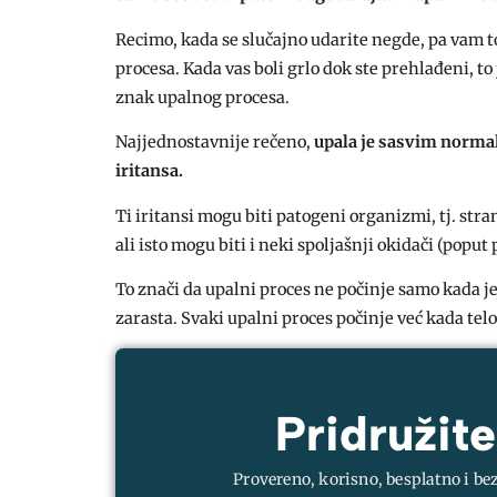
Recimo, kada se slučajno udarite negde, pa vam t
procesa. Kada vas boli grlo dok ste prehlađeni, t
znak upalnog procesa.
Najjednostavnije rečeno,
upala je sasvim norma
iritansa.
Ti iritansi mogu biti patogeni organizmi, tj. stra
ali isto mogu biti i neki spoljašnji okidači (pop
To znači da upalni proces ne počinje samo kada je
zarasta. Svaki upalni proces počinje već kada tel
Pridružite
Provereno, korisno, besplatno i be