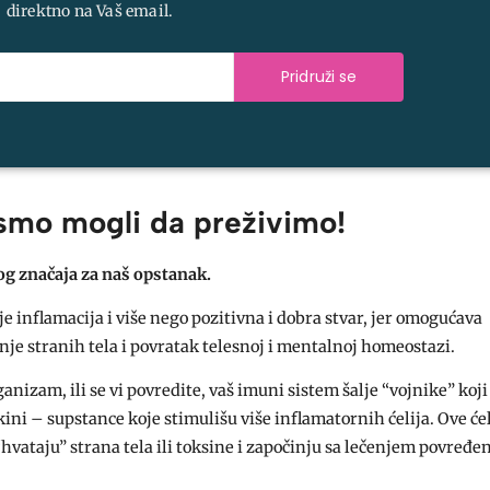
direktno na Vaš email.
Pridruži se
smo mogli da preživimo!
og značaja za naš opstanak.
je inflamacija i više nego pozitivna i dobra stvar, jer omogućava
anje stranih tela i povratak telesnoj i mentalnoj homeostazi.
anizam, ili se vi povredite, vaš imuni sistem šalje “vojnike” ko
okini – supstance koje stimulišu više inflamatornih ćelija. Ove ćel
vataju” strana tela ili toksine i započinju sa lečenjem povređe