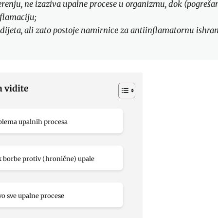
enju, ne izaziva upalne procese u organizmu, dok (pogreša
flamaciju;
dijeta, ali zato postoje namirnice za antiinflamatornu ishra
a vidite
blema upalnih procesa
 borbe protiv (hronične) upale
o sve upalne procese