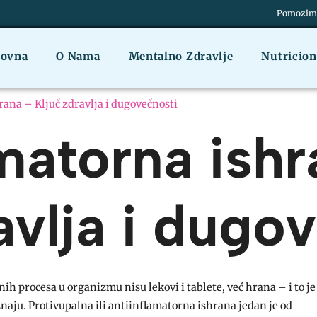
Pomozimo 
lovna
O Nama
Mentalno Zdravlje
Nutricio
ana – Ključ zdravlja i dugovečnosti
matorna ishr
avlja i dugo
nih procesa u organizmu nisu lekovi i tablete, već hrana – i to je
iznaju. Protivupalna ili antiinflamatorna ishrana jedan je od