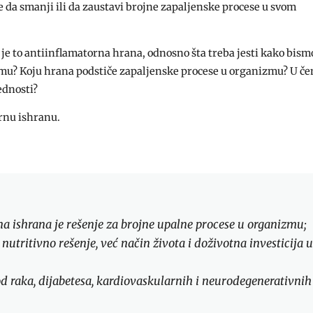
da smanji ili da zaustavi brojne zapaljenske procese u svom
 je to antiinflamatorna hrana, odnosno šta treba jesti kako bism
nizmu? Koju hrana podstiče zapaljenske procese u organizmu? U č
ednosti?
ornu ishranu.
a ishrana je rešenje za brojne upalne procese u organizmu;
utritivno rešenje, već način života i doživotna investicija 
d raka, dijabetesa, kardiovaskularnih i neurodegenerativnih