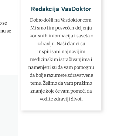
Redakcija VasDoktor
Dobro došli na Vasdoktor.com.
o se
Mi smo tim posvećen deljenju
emu se
korisnih informacija i saveta o
zdravlju. Naši članci su
inspirisani najnovijim
medicinskim istraživanjima i
namenjeni su da vam pomognu
da bolje razumete zdravstvene
teme. Želimo da vam pružimo
znanje koje će vam pomoći da
vodite zdraviji život.
u