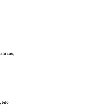
 ishranu
,
e
 telo