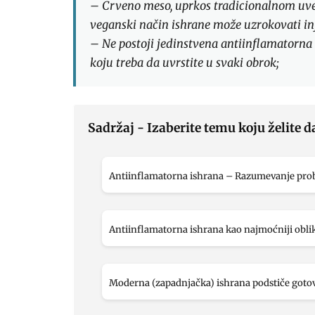
– Crveno meso, uprkos tradicionalnom uver
veganski način ishrane može uzrokovati in
– Ne postoji jedinstvena antiinflamatorna 
koju treba da uvrstite u svaki obrok;
Sadržaj - Izaberite temu koju želite d
Antiinflamatorna ishrana – Razumevanje pro
Antiinflamatorna ishrana kao najmoćniji oblik
Moderna (zapadnjačka) ishrana podstiče gotov