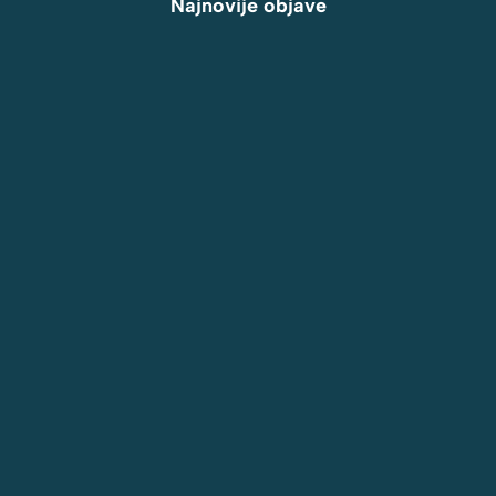
Najnovije objave
Vojnička dijeta – Gubitak 5 kilograma za 7 dana?