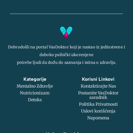
Dobrodošli na portal VasDoktor koji je nastao iz jedinstvene i
duboko psihički ukorenjene
potrebe ljudi da dođu do saznanja i istina o zdravlju.
Kategorije
Korisni Linkovi
Mentalno Zdravlje
Kontaktirajte Nas
Nutricionizam
Postanite VasDoktor
saradnik
Detoks
Politika Privatnosti
Uslovi korišćenja
Napomena