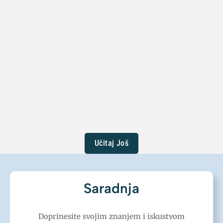
Mentalno Zdravlje
Nesanica je poremećaj sna koji uzrokuje probleme sa
spavanjem, a koji dalje uzrokuju ometanje svakodnevnog
života. Najbolji lek protiv nesanice...
Pročitaj više
Učitaj Još
Saradnja
Doprinesite svojim znanjem i iskustvom