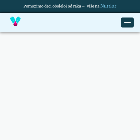
Nurdor
Pomozimo deci oboleloj od raka – više na
Nutricionizam
Celer kao lek – Da li ova biljka zaista leči sve?
05/31/2024