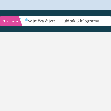
Vojnička dijeta – Gubitak 5 kilograma za 7 dana?
Najnovije
Placebo značenje – Koliko je naš um moćan?
Vojnička Dijeta – Gubitak 5
Kupus dijeta – Brzo mršavljenje za brzo uništenje zdravlja
Kilograma Za 7 Dana?
Retatrutid za mršavljenje – Da li je ovo novi i bolji Ozempic?
Posesivnost – Kada veza postane trka za kontrolom
Kako da nesanica nestane zauvek – Rešenje je jednostavno
Hronični umor – Kako da ne dozvolite da vas savlada?
Top 5 proteinskih pudinga u Srbiji (OBJEKTIVNA I DETALJNA RECENZIJA)
30 recepata za slatke i slane proteinske palačinke