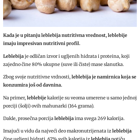
Kada je u pitanju leblebija nutritivna vrednost, leblebije
imaju impresivan nutritivni profil.
Leblebija
je odličan izvor i ugljenih hidrata i proteina, koji
zajedno čine 80% ukupne (suve ili čiste) mase slanutka.
Zbog svoje nutritivne vrdnosti,
leblebija je namirnica koja se
konzumira još od davnina.
Na primer,
leblebije
kalorije su veoma umerene u samo jednoj
porciji (šolji) ovih mahunarki (164 grama).
Dakle, prosečna porcija
leblebija
ima svega 269 kalorija.
Imajući u vidu da najveći deo makronutrijenata iz
leblebija
čine ugljeni hidrati, 67% svih kalorija iz
leblebija
potiču