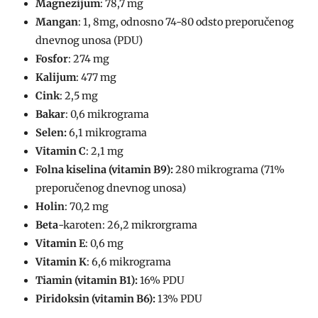
Magnezijum
: 78,7 mg
Mangan
: 1, 8mg, odnosno 74-80 odsto preporučenog
dnevnog unosa (PDU)
Fosfor
: 274 mg
Kalijum
: 477 mg
Cink
: 2,5 mg
Bakar
: 0,6 mikrograma
Selen:
6,1 mikrograma
Vitamin C
: 2,1 mg
Folna kiselina (vitamin B9):
280 mikrograma (71%
preporučenog dnevnog unosa)
Holin
: 70,2 mg
Beta
-karoten: 26,2 mikrorgrama
Vitamin E
: 0,6 mg
Vitamin K
: 6,6 mikrograma
Tiamin (vitamin B1):
16% PDU
Piridoksin (vitamin B6):
13% PDU