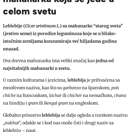
celom svetu
Leblebije (
Cicer arietinum L
.) su mahunarke “starog sveta”
(jestivo seme) iz porodice leguminoza koje se u blisko-
istočnim zemljama konzumiraju već hiljadama godina
unazad.
Ova drevna mahunarka ima veliki značaj kao
jedna od
najvitalnijih mahunarki u svetu.
U raznim kulturama i jezicima,
leblebija
je prihvaćena sa
mnoštvom naziva, kao što su
garbanzo
na španskom,
pois
chiche
na francuskom,
kichar
ili
chicher
na nemačkom,
chana
na hindiju i
gram
ili
Bengal gram
na engleskom.
Globalno prisustvo
leblebija
se dalje ogleda u turskom nazivu
„
nakhut
“, odakle se i kod nas može čuti i drugi naziv za
leblebiju – naut.