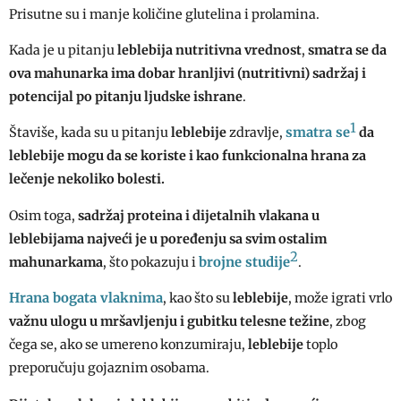
Prisutne su i manje količine glutelina i prolamina.
Kada je u pitanju
leblebija nutritivna vrednost
,
smatra se da
ova mahunarka ima dobar hranljivi (nutritivni) sadržaj i
potencijal po pitanju ljudske ishrane
.
1
smatra se
Štaviše, kada su u pitanju
leblebije
zdravlje,
da
leblebije mogu da se koriste i kao funkcionalna hrana za
lečenje nekoliko bolesti.
Osim toga,
sadržaj proteina i dijetalnih vlakana u
leblebijama najveći je u poređenju sa svim ostalim
2
brojne studije
mahunarkama
, što pokazuju i
.
Hrana bogata vlaknima
, kao što su
leblebije
, može igrati vrlo
važnu ulogu u mršavljenju i gubitku telesne težine
, zbog
čega se, ako se umereno konzumiraju,
leblebije
toplo
preporučuju gojaznim osobama.