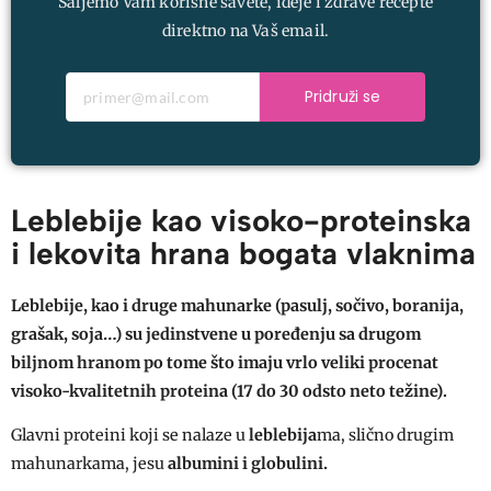
Šaljemo Vam korisne savete, ideje i zdrave recepte
direktno na Vaš email.
Pridruži se
Leblebije kao visoko-proteinska
i lekovita hrana bogata vlaknima
Leblebije, kao i druge mahunarke (pasulj, sočivo, boranija,
grašak, soja…) su jedinstvene u poređenju sa drugom
biljnom hranom po tome što imaju vrlo veliki procenat
visoko-kvalitetnih proteina (17 do 30 odsto neto težine).
Glavni proteini koji se nalaze u
leblebija
ma, slično drugim
mahunarkama, jesu
albumini i globulini.