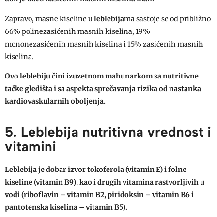
Zapravo, masne kiseline u
leblebija
ma sastoje se od približno
66% polinezasićenih masnih kiselina, 19%
mononezasićenih masnih kiselina i 15% zasićenih masnih
kiselina.
Ovo leblebiju čini izuzetnom mahunarkom sa nutritivne
tačke gledišta i sa aspekta sprečavanja rizika od nastanka
kardiovaskularnih oboljenja.
5. Leblebija nutritivna vrednost i
vitamini
Leblebija je dobar izvor tokoferola (vitamin E) i folne
kiseline (vitamin B9), kao i drugih vitamina rastvorljivih u
vodi (riboflavin – vitamin B2, piridoksin – vitamin B6 i
pantotenska kiselina – vitamin B5).