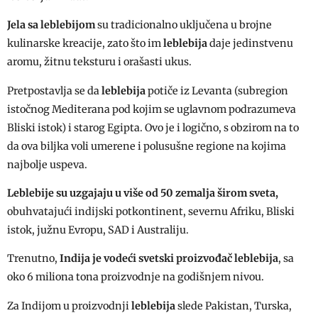
Jela sa leblebijom
su tradicionalno uključena u brojne
kulinarske kreacije, zato što im
leblebija
daje jedinstvenu
aromu, žitnu teksturu i orašasti ukus.
Pretpostavlja se da
leblebija
potiče iz Levanta (subregion
istočnog Mediterana pod kojim se uglavnom podrazumeva
Bliski istok) i starog Egipta. Ovo je i logično, s obzirom na to
da ova biljka voli umerene i polusušne regione na kojima
najbolje uspeva.
Leblebije su uzgajaju u više od 50 zemalja širom sveta,
obuhvatajući indijski potkontinent, severnu Afriku, Bliski
istok, južnu Evropu, SAD i Australiju.
Trenutno,
Indija je vodeći svetski proizvođač leblebija
, sa
oko 6 miliona tona proizvodnje na godišnjem nivou.
Za Indijom u proizvodnji
leblebija
slede Pakistan, Turska,