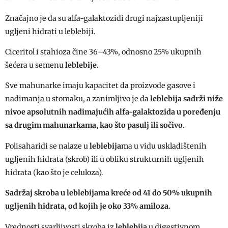
Značajno je da su alfa-galaktozidi drugi najzastupljeniji
ugljeni hidrati u leblebiji.
Ciceritol i stahioza čine 36–43%, odnosno 25% ukupnih
šećera u semenu
leblebije
.
Sve mahunarke imaju kapacitet da proizvode gasove i
nadimanja u stomaku, a zanimljivo je da
leblebija sadrži niže
nivoe apsolutnih nadimajućih alfa-galaktozida u poređenju
sa drugim mahunarkama, kao što pasulj ili sočivo.
Polisaharidi se nalaze u
leblebija
ma u vidu uskladištenih
ugljenih hidrata (skrob) ili u obliku strukturnih ugljenih
hidrata (kao što je celuloza).
Sadržaj skroba u leblebijama kreće od 41 do 50% ukupnih
ugljenih hidrata, od kojih je oko 33% amiloza.
Vrednosti svarljivosti skroba iz
leblebija
u digestivnom