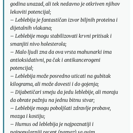
godina unazad, ali tek nedavno je otkriven njihov
lekoviti potencijal;
– Leblebija je fantastičan izvor biljnih proteina i
dijetalnih vlakana;
– Leblebije mogu stabilizovati krvni pritisak i
smanjiti nivo holesterola;
– Malo ljudi zna da ova vrsta mahunarki ima
antioksidativni, pa čak i antikancerogeni
potencijal;
– Leblebija može posredno uticati na gubitak
kilograma, ali može dovesti i do gojenja;
– Dijabetičari smeju da jedu leblebije, ali moraju
da obrate pažnju na jednu bitnu stvar;
– Leblebije mogu poboljšati zdravlje probave,
mozga i kostiju;
– Humus od leblebija je najpoznatiji i
najpopularniji recept (namaz) sa ovim