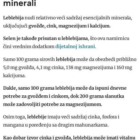
minerali
Leblebija
nudi relativno veći sadržaj esencijalnih minerala,
uključujući
gvožđe, cink, magnezijum i kalcijum.
Selen je takođe prisutan u leblebijama
, što ovu namirnicu
dijetalnoj ishrani
čini vrednim dodatkom
.
Samo 100 grama sirovih
leblebija
može da obezbedi približno
5,0 mg gvožđa, 4,1 mg cinka, 138 mg magnezijuma i 160 mg
kalcijuma.
Dakle, samo 100 grama leblebija može da ispuni dnevne
potrebe za gvožđem i cinkom, dok 200 grama slanutka
može zadovoljiti potrebe za magnezijumom.
Osim toga,
leblebije
imaju veći sadržaj cinka, fosfora i
mangana u poređenju sa drugim mahunarkama.
Kao dobar izvor cinka i gvožđa, leblebija može imati vitalnu