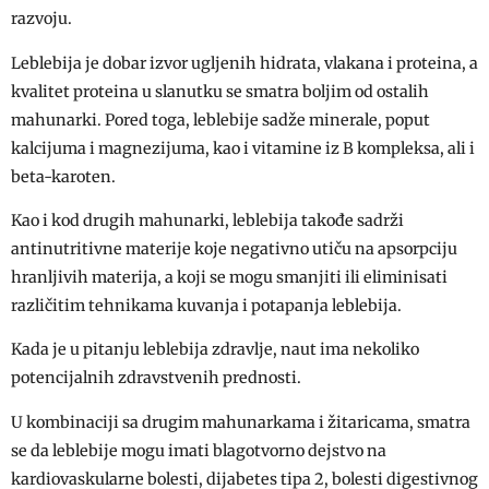
razvoju.
Leblebija je dobar izvor ugljenih hidrata, vlakana i proteina, a
kvalitet proteina u slanutku se smatra boljim od ostalih
mahunarki. Pored toga, leblebije sadže minerale, poput
kalcijuma i magnezijuma, kao i vitamine iz B kompleksa, ali i
beta-karoten.
Kao i kod drugih mahunarki, leblebija takođe sadrži
antinutritivne materije koje negativno utiču na apsorpciju
hranljivih materija, a koji se mogu smanjiti ili eliminisati
različitim tehnikama kuvanja i potapanja leblebija.
Kada je u pitanju leblebija zdravlje, naut ima nekoliko
potencijalnih zdravstvenih prednosti.
U kombinaciji sa drugim mahunarkama i žitaricama, smatra
se da leblebije mogu imati blagotvorno dejstvo na
kardiovaskularne bolesti, dijabetes tipa 2, bolesti digestivnog