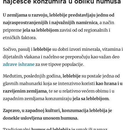
najčešće konzumira u obliku humusa
U zemljama u razvoju, leblebije predstavljaju jednu od
najrasprostranjenijih i najvažnijih namirnica
, a način
pripreme
jela sa leblebijom
zavisi od od regionalnih i
etničkih faktora.
Sočivo, pasulj i
leblebije
su dobri izvori minerala, vitamina i
dijetalnih vlakana i načelno se preporučuju kao važan deo
zdrave ishrane
za sve tipove populacije.
Međutim, poslednjih godina,
leblebije
su postale jedna od
glavnih mahunarki koja se intenzivno koristi
kao hrana i u
razvijenim zemljama
, te se u relativno većem obimu i u
zapadnim zemljama konzumiraju
jela sa leblebijom
.
Zapravo, u zapadnoj kulturi, konzumacija leblebija je
donekle uslovljena unosom humusa.
Tradicionalni
humus od leblebija
je umak ili namaz