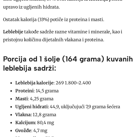
upravo iz ugljenih hidrata.
Ostatak kalorija (33%) potiče iz proteina i masti.
Leblebije
takođe sadrže razne vitamine i minerale, kao i
pristojnu količinu dijetalnih vlakana i proteina.
Porcija od 1 šolje (164 grama) kuvanih
leblebija sadrži:
Leblebija kalorije
: 269 1.800–2.400
Proteini
: 14,5 grama
Masti
: 4,25 grama
Ugljeni hidrati:
44,9, uključujući 7,9 grama šećera
Vlakna:
12,8 grama
Kalcijum:
80,4 mg
Gvožđe
: 4,7 mg