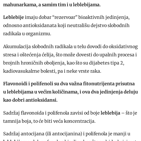
mahunarkama, a samim tim i u leblebijama.
Leblebije
imaju dobar “rezervoar” bioaktivnih jedinjenja,
odnosno antioksidanata koji neutrališu dejstvo slobodnih
radikala u organizmu.
Akumulacija slobodnih radikala u telu dovodi do oksidativnog
stresa i oštećenja ćelija, što može dovesti do upalnih procesa i
brojnih hroničnih oboljenja, kao što su dijabetes tipa 2,
kadiovasukalrne bolesti, pa i neke vrste raka.
Flavonoidi i polifenoli su dva važna fitonutrijenta prisutna
u leblebijama u većim količinama, i ova dva jedinjenja deluju
kao dobri antioksidansi.
Sadržaj flavonoida i polifenola zavisi od boje
leblebija
– što je
tamnija boja, to će biti veća koncentracija.
Sadržaj antocijana (ili antocijanina) i polifenola je manji u