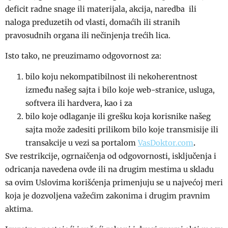
deficit radne snage ili materijala, akcija, naredba ili
naloga preduzetih od vlasti, domaćih ili stranih
pravosudnih organa ili nečinjenja trećih lica.
Isto tako, ne preuzimamo odgovornost za:
bilo koju nekompatibilnost ili nekoherentnost
između našeg sajta i bilo koje web-stranice, usluga,
softvera ili hardvera, kao i za
bilo koje odlaganje ili grešku koja korisnike našeg
sajta može zadesiti prilikom bilo koje transmisije ili
transakcije u vezi sa portalom
VasDoktor.com
.
Sve restrikcije, ogrnaičenja od odgovornosti, isključenja i
odricanja navedena ovde ili na drugim mestima u skladu
sa ovim Uslovima korišćenja primenjuju se u najvećoj meri
koja je dozvoljena važećim zakonima i drugim pravnim
aktima.