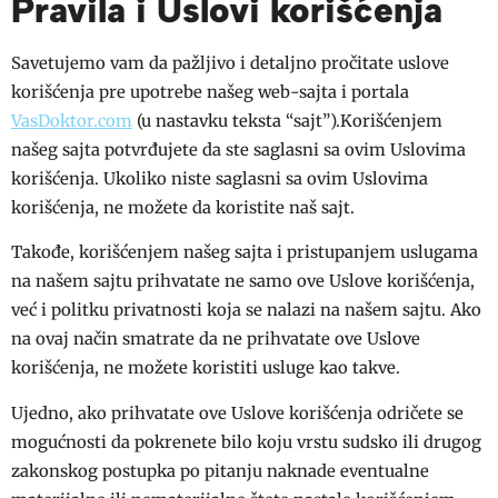
Pravila i Uslovi korišćenja
Savetujemo vam da pažljivo i detaljno pročitate uslove
korišćenja pre upotrebe našeg web-sajta i portala
VasDoktor.com
(u nastavku teksta “sajt”).Korišćenjem
našeg sajta potvrđujete da ste saglasni sa ovim Uslovima
korišćenja. Ukoliko niste saglasni sa ovim Uslovima
korišćenja, ne možete da koristite naš sajt.
Takođe, korišćenjem našeg sajta i pristupanjem uslugama
na našem sajtu prihvatate ne samo ove Uslove korišćenja,
već i politku privatnosti koja se nalazi na našem sajtu. Ako
na ovaj način smatrate da ne prihvatate ove Uslove
korišćenja, ne možete koristiti usluge kao takve.
Ujedno, ako prihvatate ove Uslove korišćenja odričete se
mogućnosti da pokrenete bilo koju vrstu sudsko ili drugog
zakonskog postupka po pitanju naknade eventualne