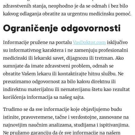
zdravstvenih stanja, neophodno je da se odmah i bez bilo
kakvog odlaganja obratite za urgentnu medicinsku pomoć.
Ograničenje odgovornosti
Informacije pružene na portalu
VasDoktor.com
isključivo
su informativnog karaktera i ne zamenjuju profesionalni
medicinski ili lekarski savet, dijagnozu ili tretman. Ako
sumnjate da imate zdravstveni problem, odmah se
obratite Vašem lekaru ili kontaktirajte hitnu službu. Ne
preuzimamo odgovornost za bilo kakvu direktnu ili
indirektnu materijalnu ili nematerijanu štetu kao rezultat
korišćenja informacija sa našeg sajta.
Trudimo se da sve informacije koje objavljujemo budu
istinite, pravovremene, tačne i verdostojne, zasnovane na
najnovijim naučnim analizama, studijama i ispitivanjima.
Ne pružamo garanciju da će sve informacije na našem