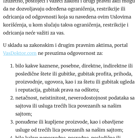
Izuzetno, postojeći i važeći zakoni i drugi pravni akti mogu
da ne dozvoljavaju određena ograničenja, restrikcije ili
odricanja od odgovnosti koja su navedena ovim Uslovima
korišćenja, u kom slučaju takva ograničenja, restrikcije i
odricanja neće važiti za vas.
U skladu sa zakonskim i drugim pravnim aktima, portal
VasDoktor.com
ne preuzima odgovornost za:
bilo kakve kaznene, posebne, direktne, indirektne ili
posledične štete ili gubitke, gubitak profita, prihoda,
proizvodnje, ugovora, kao i za štetu ili gubitak ugleda
i reputacija, gubitak prava na odštetu;
netačnost, neistinitost, neverodostojnost podataka sa
sajtova ili usluga trećih lica povezanih sa našim
sajtom;
ponuđene ili kupljene proizvode, kao i obavljene
usluge od trećih lica povezanih sa našim sajtom;
bilo kakve neposredne, posredne, posledične ili