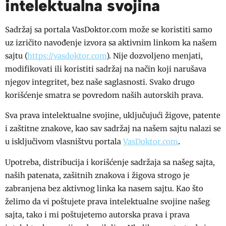
intelektualna svojina
Sadržaj sa portala VasDoktor.com može se koristiti samo
uz izričito navođenje izvora sa aktivnim linkom ka našem
sajtu (
https://vasdoktor.com
). Nije dozvoljeno menjati,
modifikovati ili koristiti sadržaj na način koji narušava
njegov integritet, bez naše saglasnosti. Svako drugo
korišćenje smatra se povredom naših autorskih prava.
Sva prava intelektualne svojine, uključujući žigove, patente
i zaštitne znakove, kao sav sadržaj na našem sajtu nalazi se
u isključivom vlasništvu portala
VasDoktor.com
.
Upotreba, distribucija i korišćenje sadržaja sa našeg sajta,
naših patenata, zašitnih znakova i žigova strogo je
zabranjena bez aktivnog linka ka nasem sajtu. Kao što
želimo da vi poštujete prava intelektualne svojine našeg
sajta, tako i mi poštujetemo autorska prava i prava