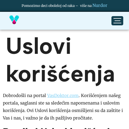
Nurdor
Pomozimo deci oboleloj od raka – više na
Uslovi
korišćenja
Dobrodošli na portal
VasDoktor.com
. Korišćenjem našeg
portala, saglasni ste sa sledećim napomenama i uslovim
korišćenja. Ovi Uslovi korišćenja osmišljeni su da zaštite i
Vas i nas, i važno je da ih pažljivo pročitate.