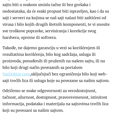
sajtu biti u svakom smislu tačne ili bez grešaka i
nedostataka, da će svaki propust biti ispravljen, kao i da su
sajt i serveri na kojima se naš sajt nalazi biti zaštićeni od
virusa i bilo kojih drugih štetnih komponenti, te vi snosite
sve troškove popravke, servisiranja i korekcije svog
hardvera, opreme ili softvera.
Takođe, ne dajemo garanciju u vezi sa korišćenjem ili
rezultatima korišćenja, bilo kog sadržaja, usluga ili
proizvoda, ponuđenih ili pruženih na našem sajtu, ili na
bilo koji drugi način povezanih sa portalom
VasDoktor.com
,uključujući bez ograničenja bilo koji web-
sajt trećih lica ili usluga koje su povezane sa našim sajtom.
Odričemo se svake odgovornosti za verodostojnost,
tačnost, ažurnost, dostupnost, pravovremenost, istinitost
informacija, podataka i materijala na sajtovima trećih lica
koji su povezani sa našim sajtom.