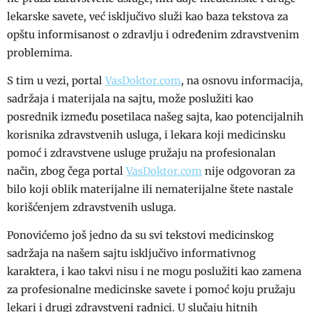
lekarske savete, već isključivo služi kao baza tekstova za
opštu informisanost o zdravlju i određenim zdravstvenim
problemima.
S tim u vezi, portal
VasDoktor.com
, na osnovu informacija,
sadržaja i materijala na sajtu, može poslužiti kao
posrednik između posetilaca našeg sajta, kao potencijalnih
korisnika zdravstvenih usluga, i lekara koji medicinsku
pomoć i zdravstvene usluge pružaju na profesionalan
način, zbog čega portal
VasDoktor.com
nije odgovoran za
bilo koji oblik materijalne ili nematerijalne štete nastale
korišćenjem zdravstvenih usluga.
Ponovićemo još jedno da su svi tekstovi medicinskog
sadržaja na našem sajtu isključivo informativnog
karaktera, i kao takvi nisu i ne mogu poslužiti kao zamena
za profesionalne medicinske savete i pomoć koju pružaju
lekari i drugi zdravstveni radnici. U slučaju hitnih