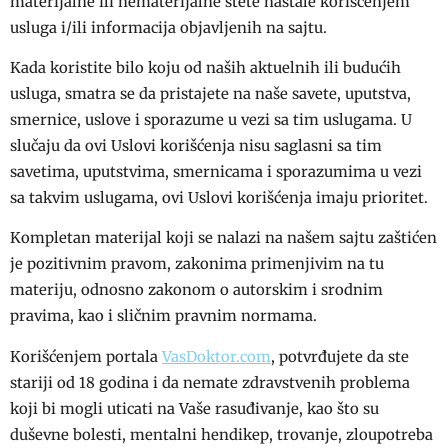
materijalne ili nematerijalne štete nastale korišćenjem
usluga i/ili informacija objavljenih na sajtu.
Kada koristite bilo koju od naših aktuelnih ili budućih
usluga, smatra se da pristajete na naše savete, uputstva,
smernice, uslove i sporazume u vezi sa tim uslugama. U
slučaju da ovi Uslovi korišćenja nisu saglasni sa tim
savetima, uputstvima, smernicama i sporazumima u vezi
sa takvim uslugama, ovi Uslovi korišćenja imaju prioritet.
Kompletan materijal koji se nalazi na našem sajtu zaštićen
je pozitivnim pravom, zakonima primenjivim na tu
materiju, odnosno zakonom o autorskim i srodnim
pravima, kao i sličnim pravnim normama.
Korišćenjem portala
VasDoktor.com
, potvrđujete da ste
stariji od 18 godina i da nemate zdravstvenih problema
koji bi mogli uticati na Vaše rasuđivanje, kao što su
duševne bolesti, mentalni hendikep, trovanje, zloupotreba