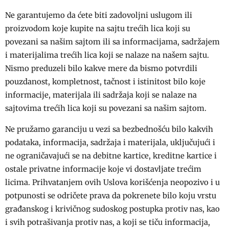
Ne garantujemo da ćete biti zadovoljni uslugom ili
proizvodom koje kupite na sajtu trećih lica koji su
povezani sa našim sajtom ili sa informacijama, sadržajem
i materijalima trećih lica koji se nalaze na našem sajtu.
Nismo preduzeli bilo kakve mere da bismo potvrdili
pouzdanost, kompletnost, tačnost i istinitost bilo koje
informacije, materijala ili sadržaja koji se nalaze na
sajtovima trećih lica koji su povezani sa našim sajtom.
Ne pružamo garanciju u vezi sa bezbednošću bilo kakvih
podataka, informacija, sadržaja i materijala, uključujući i
ne ograničavajući se na debitne kartice, kreditne kartice i
ostale privatne informacije koje vi dostavljate trećim
licima. Prihvatanjem ovih Uslova korišćenja neopozivo i u
potpunosti se odričete prava da pokrenete bilo koju vrstu
građanskog i krivičnog sudoskog postupka protiv nas, kao
i svih potrašivanja protiv nas, a koji se tiču informacija,