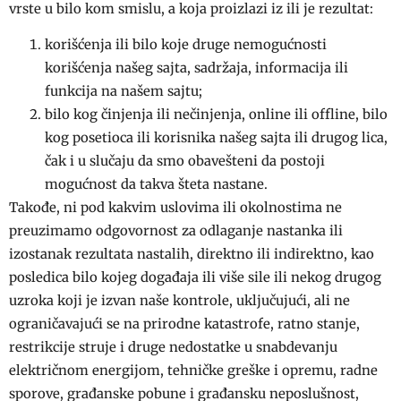
vrste u bilo kom smislu, a koja proizlazi iz ili je rezultat:
korišćenja ili bilo koje druge nemogućnosti
korišćenja našeg sajta, sadržaja, informacija ili
funkcija na našem sajtu;
bilo kog činjenja ili nečinjenja, online ili offline, bilo
kog posetioca ili korisnika našeg sajta ili drugog lica,
čak i u slučaju da smo obavešteni da postoji
mogućnost da takva šteta nastane.
Takođe, ni pod kakvim uslovima ili okolnostima ne
preuzimamo odgovornost za odlaganje nastanka ili
izostanak rezultata nastalih, direktno ili indirektno, kao
posledica bilo kojeg događaja ili više sile ili nekog drugog
uzroka koji je izvan naše kontrole, uključujući, ali ne
ograničavajući se na prirodne katastrofe, ratno stanje,
restrikcije struje i druge nedostatke u snabdevanju
električnom energijom, tehničke greške i opremu, radne
sporove, građanske pobune i građansku neposlušnost,