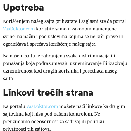
Upotreba
Korišćenjem našeg sajta prihvatate i saglasni ste da portal
VasDoktor.com
koristite samo u zakonom namenjene
svrhe, na način i pod uslovima kojima se ne krši pravo ili
ograničava i sprečava korišćenje našeg sajta.
Na našem sajtu je zabranjena svaka diskriminacija ili
ponašanja koja podrazumevaju uznemiravanje ili izazivaju
uznemirenost kod drugih korisnika i posetilaca našeg
sajta.
Linkovi trećih strana
Na portalu
VasDoktor.com
možete naći linkove ka drugim
sajtovima koji nisu pod našom kontrolom. Ne
preuzimamo odgovornost za sadržaj ili politiku
privatnosti tih sajtova.