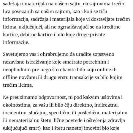
sadržaja i materijala na našem sajtu, na sajtovima trećih
lica povezanih sa našim sajtom, kao i koji se tiču
informacija, sadržaja i materijala koje vi dostavljate trećim
licima, uključujući, ali ne ogrnaičavajući se na kreditne
kartice, debitne kartice i bilo koje druge private
informacije.
Savetujemo vas i ohrabrujemo da uradite sopstveno
nezavisno istraživanje koje smatrate potrebnim i
neophodnim pre nego što obavite bilo koju online ili
offline novčanu ili drugu vrstu transakcije sa bilo kojim
trećim licima.
Ne preuzimamo odgovornost, ni pod kakvim uslovima i
okolnostima, za vašu ili bilo čiju direktno, indirektnu,
incidentnu, slučajnu, specifičnu ili posledičnu materijalnu
ili nematerijalnu štetu, lične povrede i oštećenja zdravlja
(uključujući smrt), kao i štetu nanetoj imovini bio koje