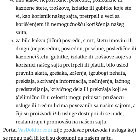
kaznene štete, troškove, izdatke ili gubitke koje ste
vi, kao korisnik našeg sajta, pretrpeli u vezi sa
korišćenjem ili nemogućnošću korišćenja našeg
sajta;
za bilo kakvu (ličnu) povredu, smrt, štetu imovini ili
drugu (neposrednu, posrednu, posebne, posledične ili
kaznene) štetu, gubitke, izdatke ili troškove koje su
korisnici našeg sajta pretrpeli ili platili, bilo usled
pravnih akata, grešaka, kršenja, (grubog) nehata,
prekšaja, skrivanja informacija, nečinjenja, lažnog
predstavljanja, krivičnog dela ili prekršaja koji se
(delimično ili u celosti) mogu pripisati pružaocu
usluge ili trećim licima povezanih sa našim sajtom, a
čiji su proizvodi i/ili usluge dostupni ili se nude,
reklamiraju i promovišu na našem sajtu.
Portal
VasDoktor.com
nije prodavac proizvoda i usluga koji
se mogu naći ili koji su dostupni na našem sajtu.