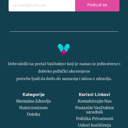
Pridruži se
Dobrodošli na portal VasDoktor koji je nastao iz jedinstvene i
duboko psihički ukorenjene
potrebe ljudi da dođu do saznanja i istina o zdravlju.
Kategorije
Korisni Linkovi
Mentalno Zdravlje
Kontaktirajte Nas
Nutricionizam
Postanite VasDoktor
saradnik
Detoks
Politika Privatnosti
Uslovi korišćenja