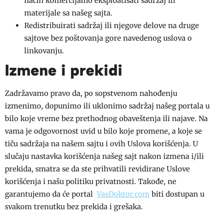
način komercijalno eksploatisati sadržaj ili
materijale sa našeg sajta.
Redistribuirati sadržaj ili njegove delove na druge
sajtove bez poštovanja gore navedenog uslova o
linkovanju.
Izmene i prekidi
Zadržavamo pravo da, po sopstvenom nahođenju
izmenimo, dopunimo ili uklonimo sadržaj našeg portala u
bilo koje vreme bez prethodnog obaveštenja ili najave. Na
vama je odgovornost uvid u bilo koje promene, a koje se
tiču sadržaja na našem sajtu i ovih Uslova korišćenja. U
slučaju nastavka korišćenja našeg sajt nakon izmena i/ili
prekida, smatra se da ste prihvatili revidirane Uslove
korišćenja i našu politiku privatnosti. Takođe, ne
garantujemo da će portal
VasDoktor.com
biti dostupan u
svakom trenutku bez prekida i grešaka.