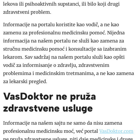
lekova ili psihoaktivnih supstanci, ili bilo koji drugi
zdravstveni problem.
Informacije na portalu koristite kao vodič, a ne kao
zamenu za profesionalnu medicinsku pomoć. Nijedna
informacija na našem portalu ne služi kao zamena za
stručnu medicinsku pomoć i konsultacije sa izabranim
lekarom. Sav sadržaj na našem portalu služi kao opšti
vodič za informisanje o zdravlju, zdravstvenim
problemima i medicinskim tretmanima, a ne kao zamena
za lekarski pregled.
VasDoktor ne pruža
zdravstvene usluge
Informacije na našem sajtu ne samo da nisu zamena
profesionalnu medicinsku moć, već portal
VasDoktor.com
ne pruža zdravstvene usluge, niti daje medicinske i druge