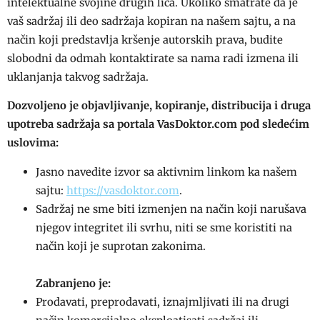
intelektualne svojine drugih lica. Ukoliko smatrate da je
vaš sadržaj ili deo sadržaja kopiran na našem sajtu, a na
način koji predstavlja kršenje autorskih prava, budite
slobodni da odmah kontaktirate sa nama radi izmena ili
uklanjanja takvog sadržaja.
Dozvoljeno je objavljivanje, kopiranje, distribucija i druga
upotreba sadržaja sa portala VasDoktor.com pod sledećim
uslovima:
Jasno navedite izvor sa aktivnim linkom ka našem
sajtu:
https://vasdoktor.com
.
Sadržaj ne sme biti izmenjen na način koji narušava
njegov integritet ili svrhu, niti se sme koristiti na
način koji je suprotan zakonima.
Zabranjeno je:
Prodavati, preprodavati, iznajmljivati ili na drugi