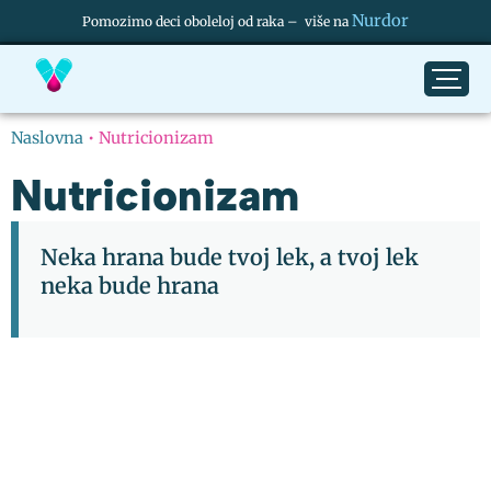
Nurdor
Pomozimo deci oboleloj od raka – više na
Naslovna
•
Nutricionizam
Nutricionizam
Neka hrana bude tvoj lek, a tvoj lek
neka bude hrana
Vojnička Dijeta – Gubitak 5
Kilograma Za 7 Dana?