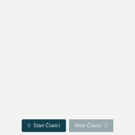
Da li ste znali da je potočarka (Nasturtium officinale) proglašena
najzdravijom biljkom na svetu, a da se, zapravo, toliko malo...
Pročitaj više
Keto Hleb Recept (+kako Napraviti
Keto Tortilje I Keto Proju)
Keto hleb recept, kao i keto tortilje i keto proja predstavljaju neke od
najtraženijih i najpopularnijih namirnica svih ljubitelja keto...
Pročitaj više
Stari Članci
Novi Članci