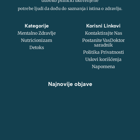
duboko psihički ukorenjene
potrebe ljudi da dođu do saznanja i istina o zdravlju.
Kategorije
Korisni Linkovi
Mentalno Zdravlje
Kontaktirajte Nas
Nutricionizam
Postanite VasDoktor
saradnik
Detoks
Politika Privatnosti
Uslovi korišćenja
Napomena
Najnovije objave