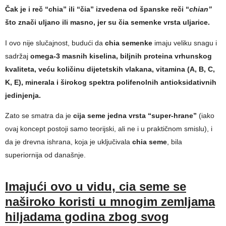
Čak je i reč “chia” ili “čia” izvedena od španske reči “
chian”
što znači uljano ili masno, jer su čia semenke vrsta uljarice.
I ovo nije slučajnost, budući da
chia semenke
imaju veliku snagu i
sadržaj
omega-3 masnih kiselina, biljnih proteina vrhunskog
kvaliteta, veću količinu dijetetskih vlakana, vitamina (A, B, C,
K, E), minerala i širokog spektra polifenolnih antioksidativnih
jedinjenja.
Zato se smatra da je
cija seme jedna vrsta “super-hrane”
(iako
ovaj koncept postoji samo teorijski, ali ne i u praktičnom smislu), i
da je drevna ishrana, koja je uključivala
chia seme
, bila
superiornija od današnje.
Imajući ovo u vidu, cia seme se
naširoko koristi u mnogim zemljama
hiljadama godina zbog svog