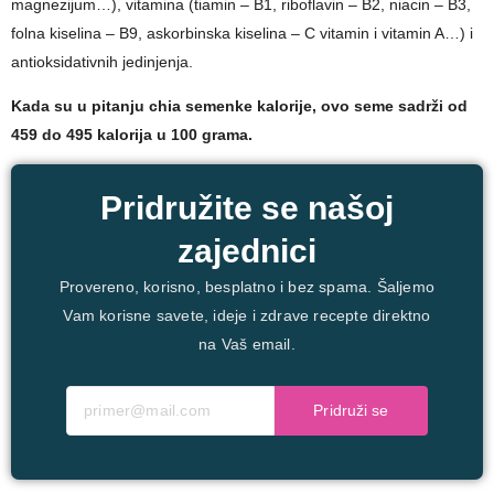
magnezijum…), vitamina (tiamin – B1, riboflavin – B2, niacin – B3,
folna kiselina – B9, askorbinska kiselina – C vitamin i vitamin A…) i
antioksidativnih jedinjenja.
Kada su u pitanju chia semenke kalorije, ovo seme sadrži od
459 do 495 kalorija u 100 grama.
Pridružite se našoj
zajednici
Provereno, korisno, besplatno i bez spama. Šaljemo
Vam korisne savete, ideje i zdrave recepte direktno
na Vaš email.
Pridruži se