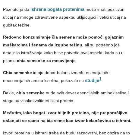
Poznato je da
ishrana bogata protenima
može imati pozitivan
uticaj na mnoge zdravstvene aspekte, uključujući i veliki uticaj na
gubitak težine.
Redovno konzumiranje čia semena može pomoći gojaznim
muškarcima i ženama da izgube težinu,
ali su potrebno još
detaljnija istraživanja kako bi se potvrdio ovaj aspekt, kada su u
pitanju
chia semenke za mrsavljenje
.
Chia semenke
imaju dobar balans između esencijalnih i
1
neesencijalnih amino kiselina, pokazale su
studije
.
Dakle,
chia semenke
nude svih devet esencijalnih aminokiselina i
stoga su visokokvalitetni biljni protein.
Međutim, iako bogat izvor biljnih proteina, nije preporučljivo
oslanjati se samo na čia seme kao izvor belančevina u ishrani.
Izvori proteina u ishrani treba da budu raznovrsni, bez obzira na to