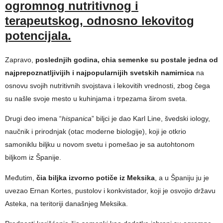
ogromnog nutritivnog i
terapeutskog, odnosno lekovitog
potencijala.
Zapravo,
poslednjih godina, chia semenke su postale jedna od
najprepoznatljivijih i najpopularnijih svetskih namirnica
na
osnovu svojih nutritivnih svojstava i lekovitih vrednosti, zbog čega
su našle svoje mesto u kuhinjama i trpezama širom sveta.
Drugi deo imena “
hispanica
” biljci je dao Karl Line, švedski iology,
naučnik i prirodnjak (otac moderne biologije), koji je otkrio
samoniklu biljku u novom svetu i pomešao je sa autohtonom
biljkom iz Španije.
Međutim,
čia biljka izvorno potiče iz Meksika
, a u Španiju ju je
uvezao Ernan Kortes, pustolov i konkvistador, koji je osvojio državu
Asteka, na teritoriji današnjeg Meksika.