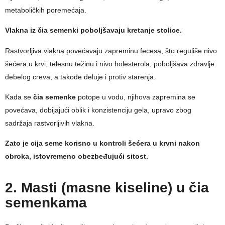
metaboličkih poremećaja.
Vlakna iz čia semenki poboljšavaju kretanje stolice.
Rastvorljiva vlakna povećavaju zapreminu fecesa, što reguliše nivo
šećera u krvi, telesnu težinu i nivo holesterola, poboljšava zdravlje
debelog creva, a takođe deluje i protiv starenja.
Kada se
čia semenke
potope u vodu, njihova zapremina se
povećava, dobijajući oblik i konzistenciju gela, upravo zbog
sadržaja rastvorljivih vlakna.
Zato je cija seme korisno u kontroli šećera u krvni nakon
obroka, istovremeno obezbeđujući sitost.
2. Masti (masne kiseline) u čia
semenkama