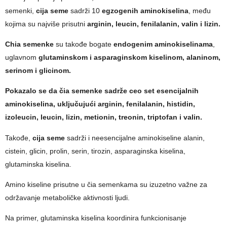
semenki,
cija seme
sadrži 10
egzogenih aminokiselina
, među
kojima su najviše prisutni
arginin, leucin, fenilalanin, valin i lizin.
Chia semenke
su takođe bogate
endogenim aminokiselinama
,
uglavnom
glutaminskom i asparaginskom kiselinom, alaninom,
serinom i glicinom.
Pokazalo se da čia semenke sadrže ceo set esencijalnih
aminokiselina, uključujući arginin, fenilalanin, histidin,
izoleucin, leucin, lizin, metionin, treonin, triptofan i valin.
Takođe,
cija seme
sadrži i neesencijalne aminokiseline alanin,
cistein, glicin, prolin, serin, tirozin, asparaginska kiselina,
glutaminska kiselina.
Amino kiseline prisutne u čia semenkama su izuzetno važne za
održavanje metaboličke aktivnosti ljudi.
Na primer, glutaminska kiselina koordinira funkcionisanje