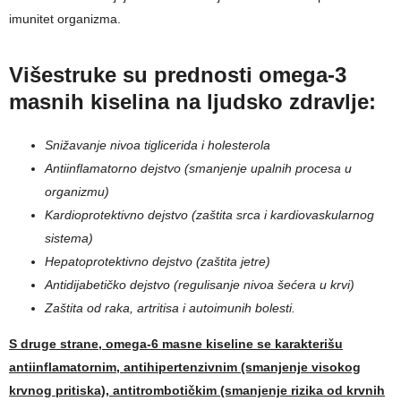
imunitet organizma.
Višestruke su prednosti omega-3
masnih kiselina na ljudsko zdravlje:
Snižavanje nivoa tiglicerida i holesterola
Antiinflamatorno dejstvo (smanjenje upalnih procesa u
organizmu)
Kardioprotektivno dejstvo (zaštita srca i kardiovaskularnog
sistema)
Hepatoprotektivno dejstvo (zaštita jetre)
Antidijabetičko dejstvo (regulisanje nivoa šećera u krvi)
Zaštita od raka, artritisa i autoimunih bolesti.
S druge strane, omega-6 masne kiseline se karakterišu
antiinflamatornim, antihipertenzivnim (smanjenje visokog
krvnog pritiska), antitrombotičkim (smanjenje rizika od krvnih