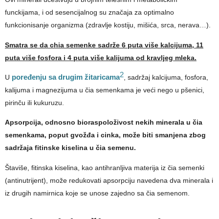
funckijama, i od sesencijalnog su značaja za optimalno
funkcionisanje organizma (zdravlje kostiju, mišića, srca, nerava…).
Smatra se da chia semenke sadrže 6 puta više kalcijuma, 11
puta više fosfora i 4 puta više kalijuma od kravljeg mleka.
2
U
poređenju sa drugim žitaricama
, sadržaj kalcijuma, fosfora,
kalijuma i magnezijuma u čia semenkama je veći nego u pšenici,
pirinču ili kukuruzu.
Apsorpcija, odnosno bioraspoloživost nekih minerala u čia
semenkama, poput gvožđa i cinka, može biti smanjena zbog
sadržaja fitinske kiselina u čia semenu.
Štaviše, fitinska kiselina, kao antihranljiva materija iz čia semenki
(antinutrijent), može redukovati apsorpciju navedena dva minerala i
iz drugih namirnica koje se unose zajedno sa čia semenom.