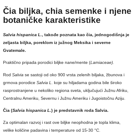
Čia biljka, chia semenke i njene
botaničke karakteristike
Salvia hispanica L.
, takođe poznata kao čia, jednogodišnja je
zeljasta biljka, poreklom iz južnog Meksika i severne
Gvatemale.
Praktično pripada porodici biljke nane/mente (
Lamiaceae).
Rod
Salvia
se sastoji od oko 900 vrsta zelenih biljaka, žbunova i
grmova porodice
Salvia L
. koje su hiljadama godina bile široko
rasprostranjene u nekoliko regiona sveta, uključujući Južnu Afriku,
Centralnu Ameriku, Severnu i Južnu Ameriku i Jugoistočnu Aziju.
Čia (
Salvia hispanica L.
) je predstavnik roda Salvia.
Za optimalan razvoj i rast ove biljke neophodna je topla klima,
velike količine padavina i temperature od 15-30 °C.