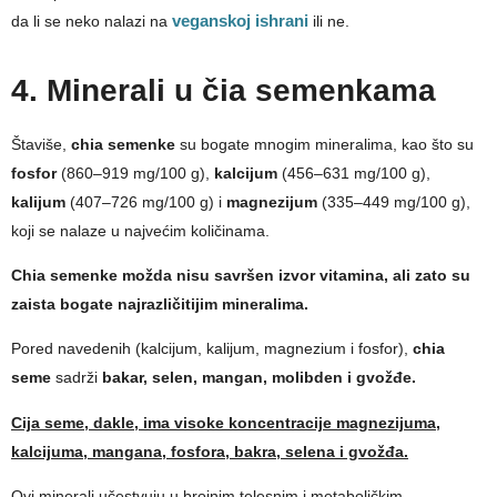
da li se neko nalazi na
veganskoj ishrani
ili ne.
4. Minerali u čia semenkama
Štaviše,
chia semenke
su bogate mnogim mineralima, kao što su
fosfor
(860–919 mg/100 g),
kalcijum
(456–631 mg/100 g),
kalijum
(407–726 mg/100 g) i
magnezijum
(335–449 mg/100 g),
koji se nalaze u najvećim količinama.
Chia semenke možda nisu savršen izvor vitamina, ali zato su
zaista bogate najrazličitijim mineralima.
Pored navedenih (kalcijum, kalijum, magnezium i fosfor),
chia
seme
sadrži
bakar, selen, mangan, molibden i gvožđe.
Cija seme, dakle, ima visoke koncentracije magnezijuma,
kalcijuma, mangana, fosfora, bakra, selena i gvožđa.
Ovi minerali učestvuju u brojnim telesnim i metaboličkim