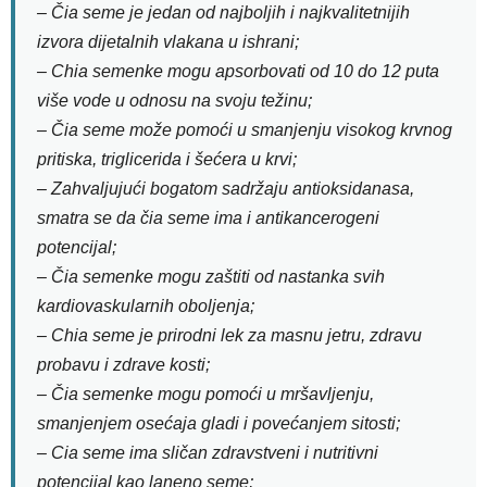
– Čia seme je jedan od najboljih i najkvalitetnijih
izvora dijetalnih vlakana u ishrani;
– Chia semenke mogu apsorbovati od 10 do 12 puta
više vode u odnosu na svoju težinu;
– Čia seme može pomoći u smanjenju visokog krvnog
pritiska, triglicerida i šećera u krvi;
– Zahvaljujući bogatom sadržaju antioksidanasa,
smatra se da čia seme ima i antikancerogeni
potencijal;
– Čia semenke mogu zaštiti od nastanka svih
kardiovaskularnih oboljenja;
– Chia seme je prirodni lek za masnu jetru, zdravu
probavu i zdrave kosti;
– Čia semenke mogu pomoći u mršavljenju,
smanjenjem osećaja gladi i povećanjem sitosti;
– Cia seme ima sličan zdravstveni i nutritivni
potencijal kao laneno seme;