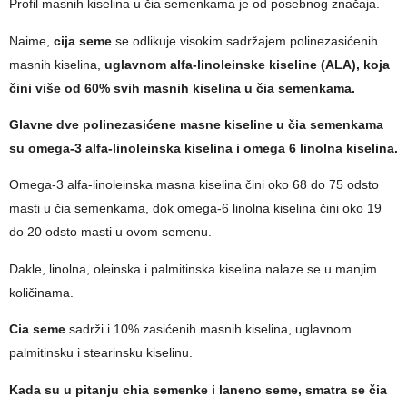
Profil masnih kiselina u čia semenkama je od posebnog značaja.
Naime,
cija seme
se odlikuje visokim sadržajem polinezasićenih
masnih kiselina,
uglavnom alfa-linoleinske kiseline (ALA), koja
čini više od 60% svih masnih kiselina u čia semenkama.
Glavne dve polinezasićene masne kiseline u čia semenkama
su omega-3 alfa-linoleinska kiselina i omega 6 linolna kiselina.
Omega-3 alfa-linoleinska masna kiselina čini oko 68 do 75 odsto
masti u čia semenkama, dok omega-6 linolna kiselina čini oko 19
do 20 odsto masti u ovom semenu.
Dakle, linolna, oleinska i palmitinska kiselina nalaze se u manjim
količinama.
Cia seme
sadrži i 10% zasićenih masnih kiselina, uglavnom
palmitinsku i stearinsku kiselinu.
Kada su u pitanju chia semenke i laneno seme, smatra se čia