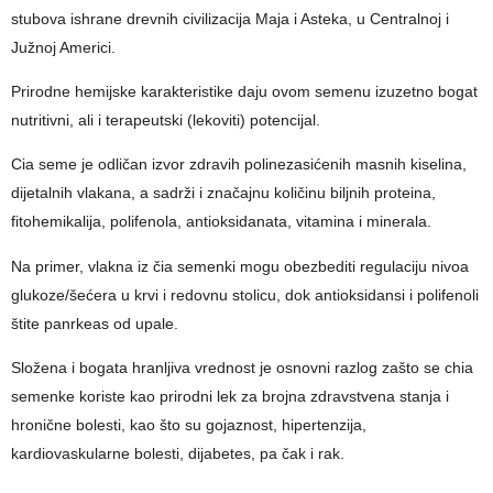
stubova ishrane drevnih civilizacija Maja i Asteka, u Centralnoj i
Južnoj Americi.
Prirodne hemijske karakteristike daju ovom semenu izuzetno bogat
nutritivni, ali i terapeutski (lekoviti) potencijal.
Cia seme je odličan izvor zdravih polinezasićenih masnih kiselina,
dijetalnih vlakana, a sadrži i značajnu količinu biljnih proteina,
fitohemikalija, polifenola, antioksidanata, vitamina i minerala.
Na primer, vlakna iz čia semenki mogu obezbediti regulaciju nivoa
glukoze/šećera u krvi i redovnu stolicu, dok antioksidansi i polifenoli
štite panrkeas od upale.
Složena i bogata hranljiva vrednost je osnovni razlog zašto se chia
semenke koriste kao prirodni lek za brojna zdravstvena stanja i
hronične bolesti, kao što su gojaznost, hipertenzija,
kardiovaskularne bolesti, dijabetes, pa čak i rak.