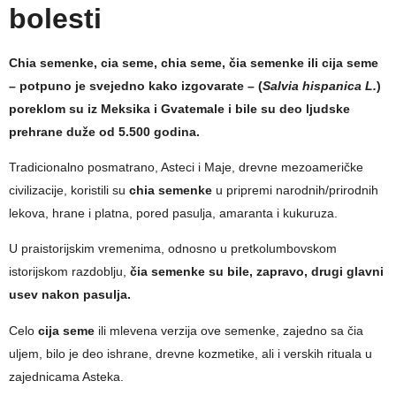
bolesti
Chia semenke, cia seme, chia seme, čia semenke ili cija seme
– potpuno je svejedno kako izgovarate – (
Salvia hispanica L.
)
poreklom su iz Meksika i Gvatemale i bile su deo ljudske
prehrane duže od 5.500 godina.
Tradicionalno posmatrano, Asteci i Maje, drevne mezoameričke
civilizacije, koristili su
chia semenke
u pripremi narodnih/prirodnih
lekova, hrane i platna, pored pasulja, amaranta i kukuruza.
U praistorijskim vremenima, odnosno u pretkolumbovskom
istorijskom razdoblju,
čia semenke su bile, zapravo, drugi glavni
usev nakon pasulja.
Celo
cija seme
ili mlevena verzija ove semenke, zajedno sa čia
uljem, bilo je deo ishrane, drevne kozmetike, ali i verskih rituala u
zajednicama Asteka.