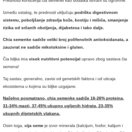
Prednosti korišćenja čia semenki kao dodatka ishrani su ogromne.
Između ostalog, te prednosti uključuju
podršku digestivnom
sistemu, poboljšanje zdravlja kože, kostiju i mišića, smanjenje
rizika od srčanih oboljenja, dijabetesa i tako dalje.
Chia semenke sadrže veliki broj polifenolnih antioksidanata, a
zauzvrat ne sadrže mikotoksine i gluten.
Čia biljka ima
visok nutritivni potencijal
upravo zbog sastava čia
semena!
Taj sastav, generalno, zavisi od genetskih faktora i od uticaja
ekosistema u kojima su biljke uzgajane.
Načelno posmatrano, chia semenke sadrže 16-26% proteina,
31-34% masti, 37-45% ukupno ugljenih hidrata, 23-35%
ukupnih dijetetskih vlakana.
Osim toga,
cija seme
je izvor minerala (kalcijum, fosfor, kalijum i