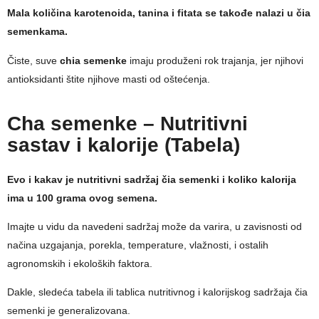
Mala količina karotenoida, tanina i fitata se takođe nalazi u čia
semenkama.
Čiste, suve
chia semenke
imaju produženi rok trajanja, jer njihovi
antioksidanti štite njihove masti od oštećenja.
Cha semenke – Nutritivni
sastav i kalorije (Tabela)
Evo i kakav je nutritivni sadržaj čia semenki i koliko kalorija
ima u 100 grama ovog semena.
Imajte u vidu da navedeni sadržaj može da varira, u zavisnosti od
načina uzgajanja, porekla, temperature, vlažnosti, i ostalih
agronomskih i ekoloških faktora.
Dakle, sledeća tabela ili tablica nutritivnog i kalorijskog sadržaja čia
semenki je generalizovana.