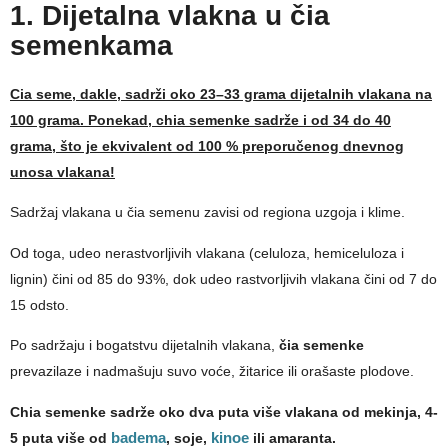
1. Dijetalna vlakna u čia
semenkama
Cia seme, dakle, sadrži oko 23–33 grama dijetalnih vlakana na
100 grama. Ponekad, chia semenke sadrže i od 34 do 40
grama, što je ekvivalent od 100 % preporučenog dnevnog
unosa vlakana!
Sadržaj vlakana u čia semenu zavisi od regiona uzgoja i klime.
Od toga, udeo nerastvorljivih vlakana (celuloza, hemiceluloza i
lignin) čini od 85 do 93%, dok udeo rastvorljivih vlakana čini od 7 do
15 odsto.
Po sadržaju i bogatstvu dijetalnih vlakana,
čia semenke
prevazilaze i nadmašuju suvo voće, žitarice ili orašaste plodove.
Chia semenke sadrže oko dva puta više vlakana od mekinja, 4-
5 puta više od
badema
, soje,
kinoe
ili amaranta.