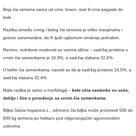
Boja čia semena varira od crne, braon, sive ili crne pegaste do
bele.
Razlika između crnog i belog čia semena je toliko marginalna i
gotovo zanemarljiva, da ih ljudi uglavnom smatraju jednakim.
Recimo, nutritivne vrednosti su veoma slične – sadržaj proteina u
crnim čia semenkama je 16,9%, a sadržaj vlakana 32,6%.
U belim čia semenkama, navodi se da je sadržaj proteina 16,5%, a
sadržaj vlakana 32,4%.
Mala razlika je samo u morfologiji –
bele chia semenke su veće,
deblje i šire u poređenju sa crnim čia semenkama.
Biljka
Salvia hispanica L
., odnosno čia biljka može proizvesti 500 do
600 kg semena po hektaru pod odgovarajućim agronomskim
uslovima.