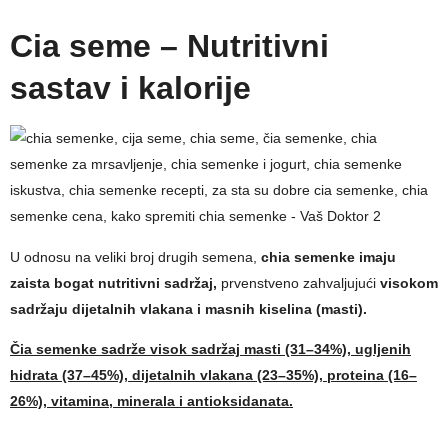
Cia seme – Nutritivni
sastav i kalorije
U odnosu na veliki broj drugih semena,
chia semenke imaju
zaista bogat nutritivni sadržaj,
prvenstveno zahvaljujući
visokom
sadržaju dijetalnih vlakana i masnih kiselina (masti).
Čia semenke sadrže visok sadržaj masti (31–34%), ugljenih
hidrata (37–45%), dijetalnih vlakana (23–35%), proteina (16–
26%), vitamina, minerala i antioksidanata.