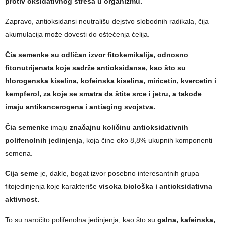
protiv oksidativnog stresa u organizmu.
Zapravo, antioksidansi neutrališu dejstvo slobodnih radikala, čija
akumulacija može dovesti do oštećenja ćelija.
Čia semenke su odličan izvor fitokemikalija, odnosno
fitonutrijenata koje sadrže antioksidanse, kao što su
hlorogenska kiselina, kofeinska kiselina, miricetin, kvercetin i
kempferol, za koje se smatra da štite srce i jetru, a takođe
imaju antikancerogena i antiaging svojstva.
Čia semenke
imaju
značajnu količinu antioksidativnih
polifenolnih jedinjenja
, koja čine oko 8,8% ukupnih komponenti
semena.
Cija seme
je, dakle, bogat izvor posebno interesantnih grupa
fitojedinjenja koje karakteriše
visoka biološka i antioksidativna
aktivnost.
To su naročito polifenolna jedinjenja, kao što su
galna, kafeinska,