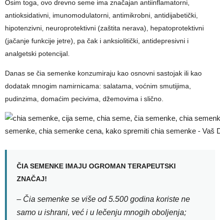
Osim toga, ovo drevno seme ima značajan antiinflamatorni,
antioksidativni, imunomodulatorni, antimikrobni, antidijabetički,
hipotenzivni, neuroprotektivni (zaštita nerava), hepatoprotektivni
(jačanje funkcije jetre), pa čak i anksiolitički, antidepresivni i
analgetski potencijal.
Danas se čia semenke konzumiraju kao osnovni sastojak ili kao
dodatak mnogim namirnicama: salatama, voćnim smutijima,
pudinzima, domaćim pecivima, džemovima i slično.
ČIA SEMENKE IMAJU OGROMAN TERAPEUTSKI
ZNAČAJ!
– Čia semenke se više od 5.500 godina koriste ne
samo u ishrani, već i u lečenju mnogih oboljenja;