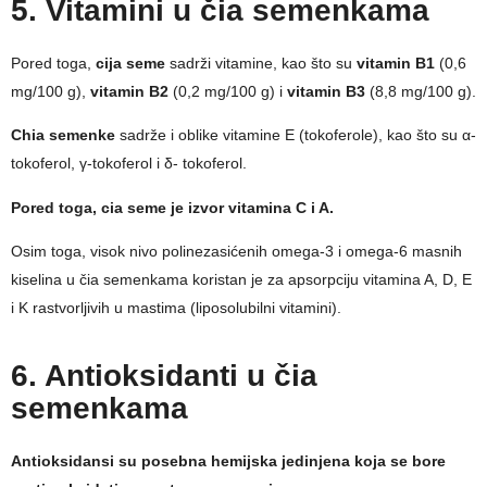
5. Vitamini u čia semenkama
Pored toga,
cija seme
sadrži vitamine, kao što su
vitamin B1
(0,6
mg/100 g),
vitamin B2
(0,2 mg/100 g) i
vitamin B3
(8,8 mg/100 g).
Chia semenke
sadrže i oblike vitamine E (tokoferole), kao što su α-
tokoferol, γ-tokoferol i δ- tokoferol.
Pored toga, cia seme je izvor vitamina C i A.
Osim toga, visok nivo polinezasićenih omega-3 i omega-6 masnih
kiselina u čia semenkama koristan je za apsorpciju vitamina A, D, E
i K rastvorljivih u mastima (liposolubilni vitamini).
6. Antioksidanti u čia
semenkama
Antioksidansi su posebna hemijska jedinjena koja se bore