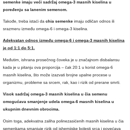
semenke imaju veći sadržaj omega-3 masnih kiselina u
poređenju sa lanenim semenom.
Takođe, treba istaći da
chia semenke
imaju odličan odnos ili
srazmeru između omega-6 i omega-3 kiselina.
Adekvatan odnos između omega-6 i omega-3 masnih kiselina
je od 1:1 do 5:1.
Međutim, ishrana prosečnog čoveka je u značajnom disbalansu
kada je u pitanju ova proporcija – čak 20:1 u korist omega-6
masnih kiselina, što može izazvati brojne upalne procese u
organizmu, probleme sa srcem, rak, kao i rizik od prerane smrti.
Visok sadržaj omega-3 masnih kiselina u čia semenu
omogućava smanjenje udela omega-6 masnih kiselina u
ukupnim dnevnim obrocima.
Osim toga, adekvatna zaliha polinezasićenih masnih kiselina u čia
semenkama smanjuje rizik od ishemijske bolesti srca i povećava