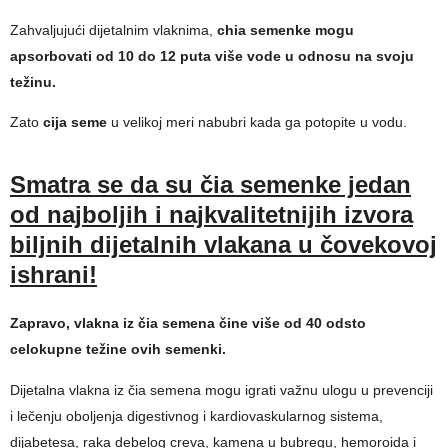
Zahvaljujući dijetalnim vlaknima,
chia semenke mogu
apsorbovati od 10 do 12 puta više vode u odnosu na svoju
težinu.
Zato
cija seme
u velikoj meri nabubri kada ga potopite u vodu.
Smatra se da su čia semenke jedan
od najboljih i najkvalitetnijih izvora
biljnih dijetalnih vlakana u čovekovoj
ishrani!
Zapravo, vlakna iz čia semena čine više od 40 odsto
celokupne težine ovih semenki.
Dijetalna vlakna iz čia semena mogu igrati važnu ulogu u prevenciji
i lečenju oboljenja digestivnog i kardiovaskularnog sistema,
dijabetesa, raka debelog creva, kamena u bubregu, hemoroida i