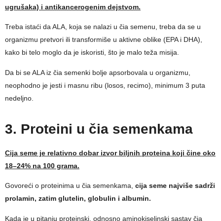
ugrušaka) i antikancerogenim dejstvom.
Treba istaći da ALA, koja se nalazi u čia semenu, treba da se u
organizmu pretvori ili transformiše u aktivne oblike (EPA i DHA),
kako bi telo moglo da je iskoristi, što je malo teža misija.
Da bi se ALA iz čia semenki bolje apsorbovala u organizmu,
neophodno je jesti i masnu ribu (losos, recimo), minimum 3 puta
nedeljno.
3. Proteini u čia semenkama
Cija seme je relativno dobar izvor biljnih proteina koji čine oko
18–24% na 100 grama.
Govoreći o proteinima u čia semenkama,
cija seme najviše sadrži
prolamin, zatim glutelin, globulin i albumin.
Kada je u pitanju proteinski, odnosno aminokiselinski sastav čia