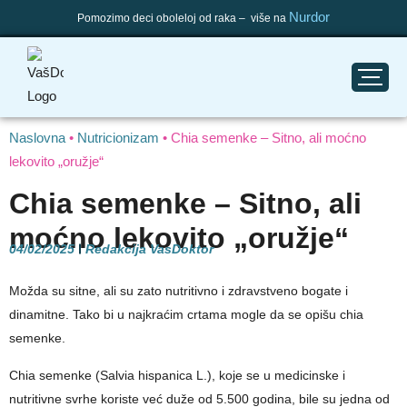
Nurdor
Pomozimo deci oboleloj od raka – više na
Naslovna
•
Nutricionizam
•
Chia semenke – Sitno, ali moćno
lekovito „oružje“
Chia semenke – Sitno, ali
moćno lekovito „oružje“
04/02/2025
Redakcija VasDoktor
Možda su sitne, ali su zato nutritivno i zdravstveno bogate i
dinamitne. Tako bi u najkraćim crtama mogle da se opišu chia
semenke.
Chia semenke (Salvia hispanica L.), koje se u medicinske i
nutritivne svrhe koriste već duže od 5.500 godina, bile su jedna od