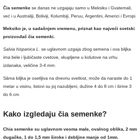
Čia semenke
se danas ne uzgajaju samo u Meksiku i Gvatemali,
već i u Australiji, Boliviji, Kolumbiji, Peruu, Argentini, Americi i Evropi.
Meksiko je, u sadašnjem vremenu, priznat kao najveći svetski
proizvođač čia semenki.
Salvia hispanica L
. se uglavnom uzgaja zbog semena i ova biljka
ima bele i ljubičaste cvetove, skupljene u kolutove na vrhu
izdanaka, veličine 3-4 mm.
Sâma biljka je osetljiva na dnevnu svetlost, može da naraste do 1
metar u visinu, listovi su joj nazubljeni, dužine 4 do 8 cm i širine 3
do 6 cm.
Kako izgledaju čia semenke?
Chia semenke su uglavnom veoma male, ovalnog oblika, 2 mm
dugačke, 1 do 1,5 mm široke i debljine manje od 1mm.