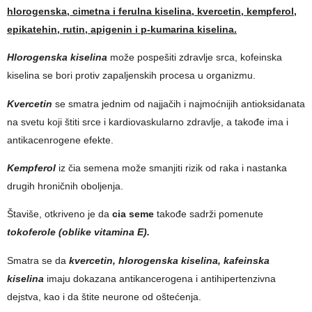
hlorogenska, cimetna i ferulna kiselina, kvercetin, kempferol,
epikatehin, rutin, apigenin i p-kumarina kiselina.
Hlorogenska kiselina
može pospešiti zdravlje srca, kofeinska
kiselina se bori protiv zapaljenskih procesa u organizmu.
Kvercetin
se smatra jednim od najjačih i najmoćnijih antioksidanata
na svetu koji štiti srce i kardiovaskularno zdravlje, a takođe ima i
antikacenrogene efekte.
Kempferol
iz čia semena može smanjiti rizik od raka i nastanka
drugih hroničnih oboljenja.
Štaviše, otkriveno je da
cia seme
takođe sadrži pomenute
tokoferole (oblike vitamina E).
Smatra se da
kvercetin, hlorogenska kiselina, kafeinska
kiselina
imaju dokazana antikancerogena i antihipertenzivna
dejstva, kao i da štite neurone od oštećenja.