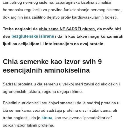
centralnog nervnog sistema, asparaginska kiselina stimuliše
hormonsku regulaciju za pravilno funkcionisanje nervnog sistema,
dok arginin ima zaštitno dejstvo protiv kardiovaskularnih bolesti.
Treba naglasiti da
chia seme NE SADRŽI gluten
, da može biti
deo
bezglutenske ishrane
i da ih kao takve mogu konzumirati
ljudi sa celijakijom ili intolerancijom na ovaj protein.
Chia semenke kao izvor svih 9
esencijalnih aminokiselina
Sadržaj proteina u čia semenu u velikoj meri zavisi od ekoloških i
agronomskih faktora, regiona uzgoja i klime.
Pojedini nutricionisti i stručnjaci smatraju da je sadržaj proteina u
čia semenkama veći od sadržaja proteina u svim žitaricama, ali
treba naglasiti i da je
kinoa
, kao svojevrsna “pseudožitarica”
odličan izbor biljnih proteina.