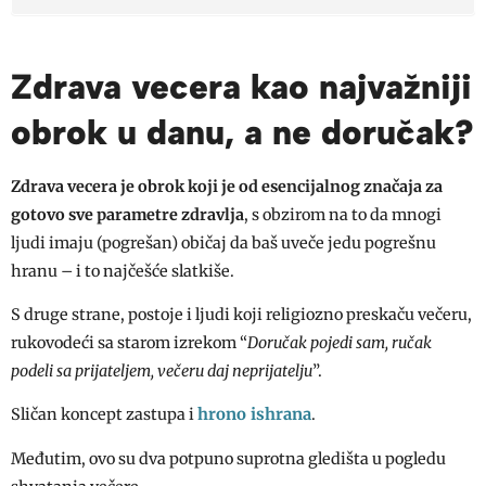
Zdrava vecera kao najvažniji
obrok u danu, a ne doručak?
Zdrava vecera je obrok koji je od esencijalnog značaja za
gotovo sve parametre zdravlja
, s obzirom na to da mnogi
ljudi imaju (pogrešan) običaj da baš uveče jedu pogrešnu
hranu – i to najčešće slatkiše.
S druge strane, postoje i ljudi koji religiozno preskaču večeru,
rukovodeći sa starom izrekom “
Doručak pojedi sam, ručak
podeli sa prijateljem, večeru daj neprijatelju
”.
hrono ishrana
Sličan koncept zastupa i
.
Međutim, ovo su dva potpuno suprotna gledišta u pogledu