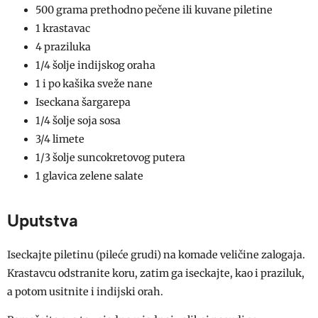
500 grama prethodno pečene ili kuvane piletine
1 krastavac
4 praziluka
1/4 šolje indijskog oraha
1 i po kašika sveže nane
Iseckana šargarepa
1/4 šolje soja sosa
3/4 limete
1/3 šolje suncokretovog putera
1 glavica zelene salate
Uputstva
Iseckajte piletinu (pileće grudi) na komade veličine zalogaja.
Krastavcu odstranite koru, zatim ga iseckajte, kao i praziluk,
a potom usitnite i indijski orah.