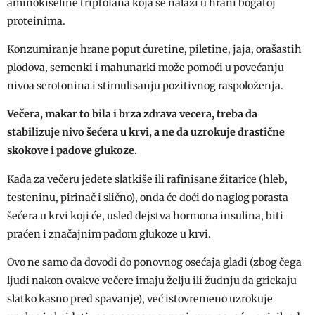
aminokiseline triptofana koja se nalazi u hrani bogatoj
proteinima.
Konzumiranje hrane poput ćuretine, piletine, jaja, orašastih
plodova, semenki i mahunarki može pomoći u povećanju
nivoa serotonina i stimulisanju pozitivnog raspoloženja.
Večera, makar to bila i brza zdrava vecera, treba da
stabilizuje nivo šećera u krvi, a ne da uzrokuje drastične
skokove i padove glukoze.
Kada za večeru jedete slatkiše ili rafinisane žitarice (hleb,
testeninu, pirinač i slično), onda će doći do naglog porasta
šećera u krvi koji će, usled dejstva hormona insulina, biti
praćen i značajnim padom glukoze u krvi.
Ovo ne samo da dovodi do ponovnog osećaja gladi (zbog čega
ljudi nakon ovakve večere imaju želju ili žudnju da grickaju
slatko kasno pred spavanje), već istovremeno uzrokuje