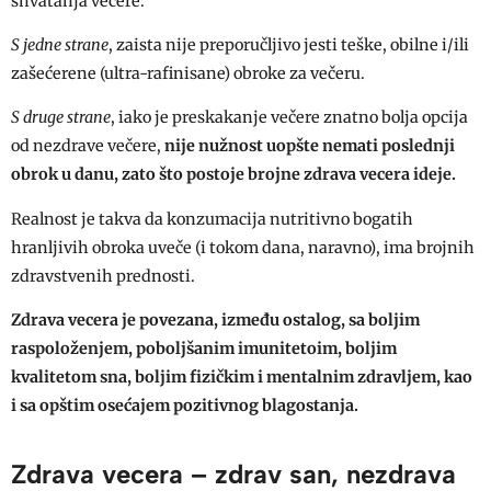
shvatanja večere.
S jedne strane
, zaista nije preporučljivo jesti teške, obilne i/ili
zašećerene (ultra-rafinisane) obroke za večeru.
S druge strane
, iako je preskakanje večere znatno bolja opcija
od nezdrave večere,
nije nužnost uopšte nemati poslednji
obrok u danu, zato što postoje brojne zdrava vecera ideje.
Realnost je takva da konzumacija nutritivno bogatih
hranljivih obroka uveče (i tokom dana, naravno), ima brojnih
zdravstvenih prednosti.
Zdrava vecera je povezana, između ostalog, sa boljim
raspoloženjem, poboljšanim imunitetoim, boljim
kvalitetom sna, boljim fizičkim i mentalnim zdravljem, kao
i sa opštim osećajem pozitivnog blagostanja.
Zdrava vecera – zdrav san, nezdrava