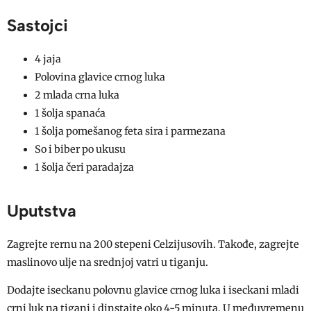
Sastojci
4 jaja
Polovina glavice crnog luka
2 mlada crna luka
1 šolja spanaća
1 šolja pomešanog feta sira i parmezana
So i biber po ukusu
1 šolja čeri paradajza
Uputstva
Zagrejte rernu na 200 stepeni Celzijusovih. Takođe, zagrejte
maslinovo ulje na srednjoj vatri u tiganju.
Dodajte iseckanu polovnu glavice crnog luka i iseckani mladi
crni luk na tiganj i dinstajte oko 4-5 minuta. U međuvremenu