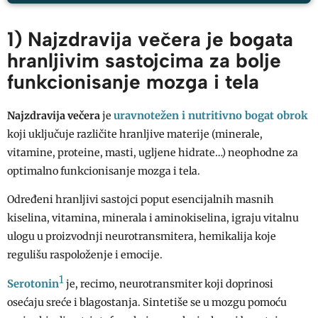
1) Najzdravija večera je bogata
hranljivim sastojcima za bolje
funkcionisanje mozga i tela
uravnotežen i nutritivno bogat obrok
Najzdravija večera
je
koji uključuje različite hranljive materije (minerale,
vitamine, proteine, masti, ugljene hidrate…) neophodne za
optimalno funkcionisanje mozga i tela.
Određeni hranljivi sastojci poput esencijalnih masnih
kiselina, vitamina, minerala i aminokiselina, igraju vitalnu
ulogu u proizvodnji neurotransmitera, hemikalija koje
regulišu raspoloženje i emocije.
1
Serotonin
je, recimo, neurotransmiter koji doprinosi
osećaju sreće i blagostanja. Sintetiše se u mozgu pomoću