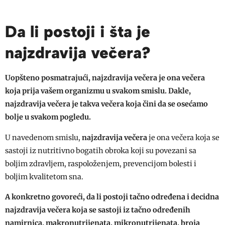
Da li postoji i šta je
najzdravija večera?
Uopšteno posmatrajući, najzdravija večera je ona večera
koja prija vašem organizmu u svakom smislu. Dakle,
najzdravija večera je takva večera koja čini da se osećamo
bolje u svakom pogledu.
U navedenom smislu,
najzdravija večera
je ona večera koja se
sastoji iz nutritivno bogatih obroka koji su povezani sa
boljim zdravljem, raspoloženjem, prevencijom bolesti i
boljim kvalitetom sna.
A konkretno govoreći, da li postoji tačno određena i decidna
najzdravija večera koja se sastoji iz tačno određenih
namirnica, makronutrijenata, mikronutrijenata, broja