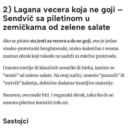
2) Lagana vecera koja ne goji –
Sendvič sa piletinom u
zemičkama od zelene salate
Ako se pitate
sta jesti za veceru a da ne goji
, ovo je jedan
visoko-proteinski bezglutenski, nisko-kaloričan i veoma
zasitan obrok koji takođe ne sadrži ni mlečne proizvode.
Umesto tortilje ili klasičnih zemički ili hleba, koriste se
“omoti” od zelene salate. Na ovaj način, umesto “praznih” ili
“mrtvih” kalorija, dobićete dodatne hranljive materije.
Naravno, ovo može biti i veganski obrok, tako što će se
umesto piletine koristiti tofu sir.
Sastojci