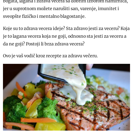
bogata, lagana i zdrava vecera sa dobrim izborom namirnica,
jer u suprotnom možete narušiti san, varenje, imunitet i
sveopšte fizičko i mentalno blagostanje.
Koje su to zdrava vecera ideje? Sta zdravo jesti za veceru? Koja
je to lagana vecera koja ne goji, odnosno sta jesti za veceru a
da ne goji? Postoji li brza zdrava vecera?
Ovo je vaš vodič kroz recepte za zdravu večeru.