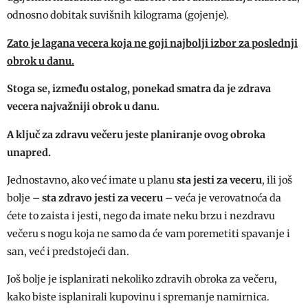
odnosno dobitak suvišnih kilograma (gojenje).
Zato je lagana vecera koja ne goji najbolji izbor za poslednji
obrok u danu.
Stoga se, između ostalog, ponekad smatra da je zdrava
vecera najvažniji obrok u danu.
A ključ za zdravu večeru jeste planiranje ovog obroka
unapred.
Jednostavno, ako već imate u planu
sta jesti za veceru
, ili još
bolje –
sta zdravo jesti za veceru
– veća je verovatnoća da
ćete to zaista i jesti, nego da imate neku brzu i nezdravu
večeru s nogu koja ne samo da će vam poremetiti spavanje i
san, već i predstojeći dan.
Još bolje je isplanirati nekoliko zdravih obroka za večeru,
kako biste isplanirali kupovinu i spremanje namirnica.