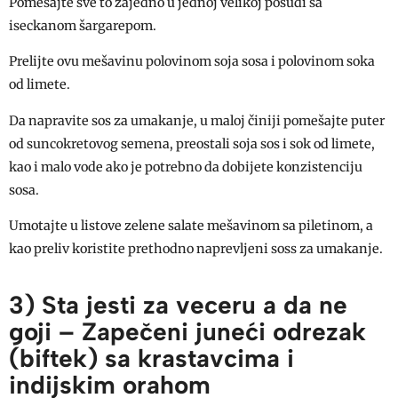
Pomešajte sve to zajedno u jednoj velikoj posudi sa
iseckanom šargarepom.
Prelijte ovu mešavinu polovinom soja sosa i polovinom soka
od limete.
Da napravite sos za umakanje, u maloj činiji pomešajte puter
od suncokretovog semena, preostali soja sos i sok od limete,
kao i malo vode ako je potrebno da dobijete konzistenciju
sosa.
Umotajte u listove zelene salate mešavinom sa piletinom, a
kao preliv koristite prethodno naprevljeni soss za umakanje.
3) Sta jesti za veceru a da ne
goji – Zapečeni juneći odrezak
(biftek) sa krastavcima i
indijskim orahom