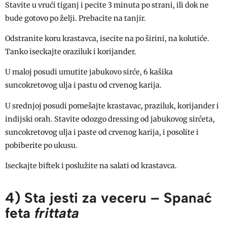
Stavite u vrući tiganj i pecite 3 minuta po strani, ili dok ne
bude gotovo po želji. Prebacite na tanjir.
Odstranite koru krastavca, isecite na po širini, na kolutiće.
Tanko iseckajte oraziluk i korijander.
U maloj posudi umutite jabukovo sirće, 6 kašika
suncokretovog ulja i pastu od crvenog karija.
U srednjoj posudi pomešajte krastavac, praziluk, korijander i
indijski orah. Stavite odozgo dressing od jabukovog sirćeta,
suncokretovog ulja i paste od crvenog karija, i posolite i
pobiberite po ukusu.
Iseckajte biftek i poslužite na salati od krastavca.
4) Sta jesti za veceru – Spanać
feta
frittata