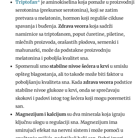
2
Triptofan
je aminokiselina koja pomaže u proizvodnji
serotonina (prekursor serotonina), koji se zatim
pretvara u melatonin, hormon koji reguliše cikluse
spavanja i buđenja.
Zdrava vecera
koja sadrži
namirnice sa triptofanom, poput ćuretine, piletine,
mlečnih proizvoda, orašastih plodova, semenki i
mahunarki, može da podstakne proizvodnju
melatonina i poboljša kvalitet sna.
Spomenuli smo
stabilne nivoe šećera u krvi
u smislu
opšteg blagostanja, ali to takođe može biti faktor u
poboljšanju kvaliteta sna. Kada
zdrava vecera
podstice
stabilne nivoe glukoze u krvi, onda se sprečavaju
skokovi i padovi istog tog šećera koji mogu poremetiti
san.
Magnezijum i kalcijum
su dva minerala koja igraju
ključnu ulogu u regulaciji sna. Magnezijum ima
smirujući efekat na nervni sistem i može pomoći u