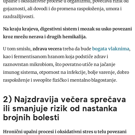
upalne i oksidativne procese u organizmu, povećava rizik od
gojaznosti, ali dovodi i do promena raspoloženja, umora i
razdražljivosti.
Na kraju krajeva, digestivni sistem i mozak su usko povezani
kroz mrežu nerava i drugih hemikalija.
bogata vlaknima
U tom smislu,
zdrava vecera
treba da bude
,
kao i fermentisanom hranom koja podstiče zdrav i
raznovrstan mikrobiom, što povratno utiče na jačanje
imunog sistema, otpornost na infekcije, bolje varenje, dobro
raspoloženje i sveopšte fizičko i mentalno blagostanje.
2) Najzdravija večera sprečava
ili smanjuje rizik od nastanka
brojnih bolesti
Hronični upalni procesi i oksidativni stres u telu povezani