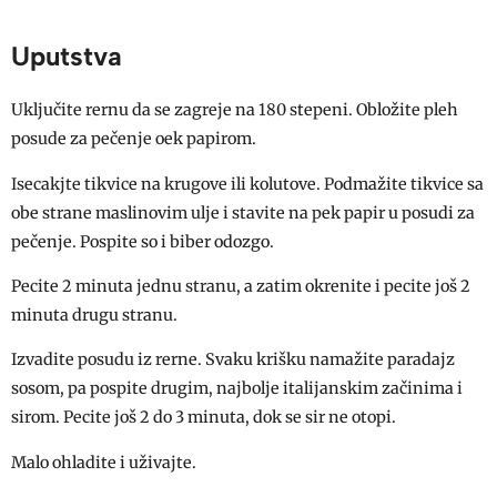
Uputstva
Uključite rernu da se zagreje na 180 stepeni. Obložite pleh
posude za pečenje oek papirom.
Isecakjte tikvice na krugove ili kolutove. Podmažite tikvice sa
obe strane maslinovim ulje i stavite na pek papir u posudi za
pečenje. Pospite so i biber odozgo.
Pecite 2 minuta jednu stranu, a zatim okrenite i pecite još 2
minuta drugu stranu.
Izvadite posudu iz rerne. Svaku krišku namažite paradajz
sosom, pa pospite drugim, najbolje italijanskim začinima i
sirom. Pecite još 2 do 3 minuta, dok se sir ne otopi.
Malo ohladite i uživajte.