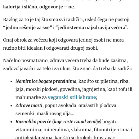
kalorija i slično, odgovor je – ne.
Razlog za to je taj što smo svi različiti, usled čega ne postoji
“jedno rešenje za sve” i “jedinstvena najzdravija večera”.
Onaj obrok za večeru koji odgovara jednoj osobi ne mora
nužno biti idealan i odgovarati drugoj osobi.
Načelno posmatrano, zdrava večera treba da bude zasitna,
zadovoljavaća i za telo i za ukus, što znači da treba da sadrži:
Namirnice bogate proteinima
, kao što su piletina, riba,
jaja, morski plodovi, govedina, jagnjetina, kao i tofu ili
veganski stil ishrane
mahunarke za
;
Zdrave masti
, poput avokada, orašastih plodova,
semenki, maslinovog ulja…
Raznoliko povrće (koje raste iznad zemlje)
bogato
vitaminima, mineralima, vlaknima, fitonutrijentima i
antioksidansima, kao što su brokoli, krastavac,