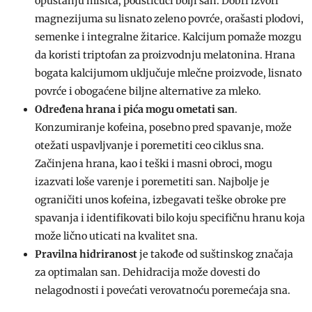
opuštanju mišića, podstičući bolji san. Dobri izvori
magnezijuma su lisnato zeleno povrće, orašasti plodovi,
semenke i integralne žitarice. Kalcijum pomaže mozgu
da koristi triptofan za proizvodnju melatonina. Hrana
bogata kalcijumom uključuje mlečne proizvode, lisnato
povrće i obogaćene biljne alternative za mleko.
Određena hrana i pića mogu ometati san
.
Konzumiranje kofeina, posebno pred spavanje, može
otežati uspavljvanje i poremetiti ceo ciklus sna.
Začinjena hrana, kao i teški i masni obroci, mogu
izazvati loše varenje i poremetiti san. Najbolje je
ograničiti unos kofeina, izbegavati teške obroke pre
spavanja i identifikovati bilo koju specifičnu hranu koja
može lično uticati na kvalitet sna.
Pravilna hidriranost
je takođe od suštinskog značaja
za optimalan san. Dehidracija može dovesti do
nelagodnosti i povećati verovatnoću poremećaja sna.