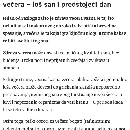
večera – loš san i predstojeći dan
Jedan od razloga zašto je zdrava vecera važna je taj što
nekoliko sati nakon ovog obroka treba otići u krevet na
spavanje, a večera je ta koja igra ključnu ulogu u tome kakav
će biti kvalitet tog sna.
Zdrava vecera
može dovesti od odličnog kvaliteta sna, bez
buđenja u toku noći i neprijatnih osećaja i zvukova u
stomaku.
S druge strane, veoma kasna večera, obilna večera i generalno
loša večera može dovesti do grickanja slatkiša neposredno
pre spavanja, nemirnog sna zbog fluktuacije nivoa šećera u
krvi i naprezanja organizma da vari hranu – u periodu kada
bi se telo radije odmaralo.
Osim toga, teški obroci za večeru bogati (rafinisanim)
ugljenim hidratima mogu uzrokovati i akumulaciju masnoća,