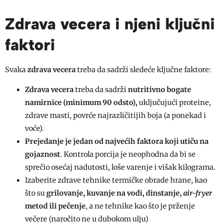
Zdrava vecera i njeni ključni
faktori
Svaka
zdrava vecera
treba da sadrži sledeće ključne faktore:
Zdrava vecera
treba da sadrži
nutritivno bogate
namirnice (minimum 90 odsto),
uključujući proteine,
zdrave masti, povrće najrazličitijih boja (a ponekad i
voće).
Prejedanje je jedan od najvećih faktora koji utiču na
gojaznost
. Kontrola porcija je neophodna da bi se
sprečio osećaj nadutosti, loše varenje i višak kilograma.
Izaberite zdrave tehnike termičke obrade hrane, kao
što su
grilovanje, kuvanje na vodi, dinstanje,
air-fryer
metod ili pečenje
, a ne tehnike kao što je prženje
večere (naročito ne u dubokom ulju)