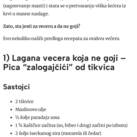
(sagorevanje masti) i stara se o pretvaranju viška šećera iz
krvi u masne naslage.
Zato, sta jesti za veceru a da ne goji?
Evo nekoliko naših predloga recepata za ovakvu večeru.
1) Lagana vecera koja ne goji –
Pica “zalogajčići” od tikvica
Sastojci
2 tikvice
Maslinovo ulje
½ šolje paradajz sosa
1 ¾ kašičice začina (so, biber i drugi začini po izboru)
2 šolje iseckanog sira (mocarela ili čedar)