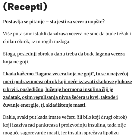
(Recepti)
Postavlja se pitanje – sta jesti za veceru uopšte?
Više puta smo istakli da
zdrava vecera
ne sme da bude težak i
obilan obrok, iz mnogih razloga.
Stoga, poslednji obrok u danu treba da bude
lagana vecera
koja ne goji
.
I kada kažemo “lagana vecera koja ne goji”, tu se u najvećoj
meri podrazumeva obrok koji neće izazvati skokove glukoze
u krvi i, posledično, lučenje hormona insulina čiji je
zadatak, osim regulisanja nivoa šećera u krvi, takođe i
čuvanje energije, tj. skladištenje masti.
Dakle, svaki put kada imate večeru (ili bilo koji drugi obrok)
koji izaziva rad pankreasa i proizvodnju insulina, tada nije
moguće sagorevanje masti, jer insulin sprečava lipolizu