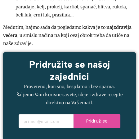
paradajz, kelj, prokelj, karfiol, spanać, blitva, rukola,
beli luk, crni luk, praziluk…
Međutim, hajmo sada da pogledamo kakva je to
najzdravija
večera
, u smislu načina na koji ovaj obrok treba da utiče na
naše zdravlje.
Pridružite se našoj
zajednici
Provereno, korisno, besplatno i bez spama.
Šaljemo Vam korisne savete, ideje i zdrave recepte
direktno na Vaš email.
Pridruži se