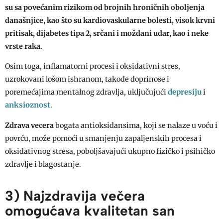
su sa povećanim rizikom od brojnih hroničnih oboljenja
današnjice, kao što su kardiovaskularne bolesti, visok krvni
pritisak, dijabetes tipa 2, srčani i moždani udar, kao i neke
vrste raka.
Osim toga, inflamatorni procesi i oksidativni stres,
uzrokovani lošom ishranom, takođe doprinose i
depresiju
poremećajima mentalnog zdravlja, uključujući
i
anksioznost
.
Zdrava vecera
bogata antioksidansima, koji se nalaze u voću i
povrću, može pomoći u smanjenju zapaljenskih procesa i
oksidativnog stresa, poboljšavajući ukupno fizičko i psihičko
zdravlje i blagostanje.
3) Najzdravija večera
omogućava kvalitetan san