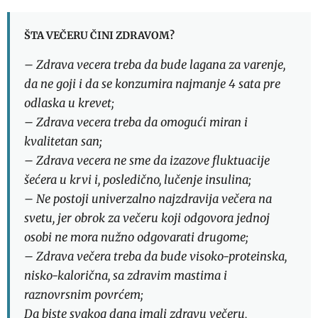
ŠTA VEČERU ČINI ZDRAVOM?
– Zdrava vecera treba da bude lagana za varenje,
da ne goji i da se konzumira najmanje 4 sata pre
odlaska u krevet;
– Zdrava vecera treba da omogući miran i
kvalitetan san;
– Zdrava vecera ne sme da izazove fluktuacije
šećera u krvi i, posledično, lučenje insulina;
– Ne postoji univerzalno najzdravija večera na
svetu, jer obrok za večeru koji odgovora jednoj
osobi ne mora nužno odgovarati drugome;
– Zdrava večera treba da bude visoko-proteinska,
nisko-kalorična, sa zdravim mastima i
raznovrsnim povrćem;
Da biste svakog dana imali zdravu večeru,