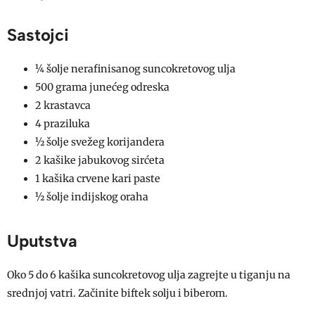
Sastojci
¼ šolje nerafinisanog suncokretovog ulja
500 grama junećeg odreska
2 krastavca
4 praziluka
½ šolje svežeg korijandera
2 kašike jabukovog sirćeta
1 kašika crvene kari paste
½ šolje indijskog oraha
Uputstva
Oko 5 do 6 kašika suncokretovog ulja zagrejte u tiganju na
srednjoj vatri. Začinite biftek solju i biberom.