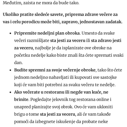
Međutim, zaista ne mora da bude tako.
Ukoliko pratite sledeće savete, priprema zdrave večere za
vas i celu porodicu može biti, zapravo, jednostavan zadatak.
Pripremite nedeljni plan obroka
. Umesto da svake
večeri razmišljate
sta jesti za veceru
ili
sta zdravo jesti
za veceru
, najbolje je da isplanirate ove obroke na
početku nedelje kako biste znali šta ćete spremati svaki
dan.
Budite spremni za svoje večernje obroke
, tako što ćete
jednom nedeljno nabavljati ili kupovati sve sastojke
koji će vam biti potrebni za svaku večeru te nedelje.
Ako večerate u restoranu ili negde van kuće, ne
brinite
. Pogledajte jelovnik tog restorana online i
unapred planirajte svoj obrok. Ovo će vam ukloniti
brigu o tome
sta jesti za veceru
, ali će vam takođe
pomoći da izbegnete iskušenje da probate neke