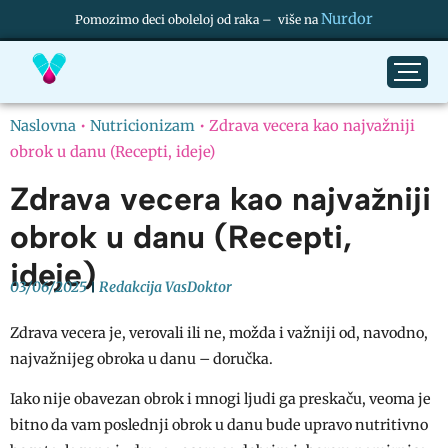
Nurdor
Pomozimo deci oboleloj od raka – više na
Naslovna
•
Nutricionizam
•
Zdrava vecera kao najvažniji
obrok u danu (Recepti, ideje)
Zdrava vecera kao najvažniji
obrok u danu (Recepti,
ideje)
03/06/2025
Redakcija VasDoktor
Zdrava vecera je, verovali ili ne, možda i važniji od, navodno,
najvažnijeg obroka u danu – doručka.
Iako nije obavezan obrok i mnogi ljudi ga preskaču, veoma je
bitno da vam poslednji obrok u danu bude upravo nutritivno