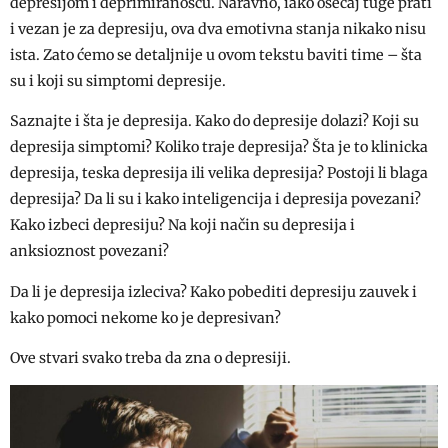
depresijom i deprimiranošću. Naravno, iako osećaj tuge prati
i vezan je za depresiju, ova dva emotivna stanja nikako nisu
ista. Zato ćemo se detaljnije u ovom tekstu baviti time – šta
su i koji su simptomi depresije.
Saznajte i šta je depresija. Kako do depresije dolazi? Koji su
depresija simptomi? Koliko traje depresija? Šta je to klinicka
depresija, teska depresija ili velika depresija? Postoji li blaga
depresija? Da li su i kako inteligencija i depresija povezani?
Kako izbeci depresiju? Na koji način su depresija i
anksioznost povezani?
Da li je depresija izleciva? Kako pobediti depresiju zauvek i
kako pomoci nekome ko je depresivan?
Ove stvari svako treba da zna o depresiji.