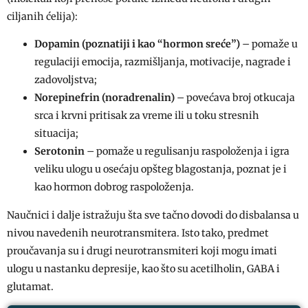
ciljanih ćelija):
Dopamin (poznatiji i kao “hormon sreće”)
– pomaže u
regulaciji emocija, razmišljanja, motivacije, nagrade i
zadovoljstva;
Norepinefrin (noradrenalin)
– povećava broj otkucaja
srca i krvni pritisak za vreme ili u toku stresnih
situacija;
Serotonin
– pomaže u regulisanju raspoloženja i igra
veliku ulogu u osećaju opšteg blagostanja, poznat je i
kao hormon dobrog raspoloženja.
Naučnici i dalje istražuju šta sve tačno dovodi do disbalansa u
nivou navedenih neurotransmitera. Isto tako, predmet
proučavanja su i drugi neurotransmiteri koji mogu imati
ulogu u nastanku depresije, kao što su acetilholin, GABA i
glutamat.