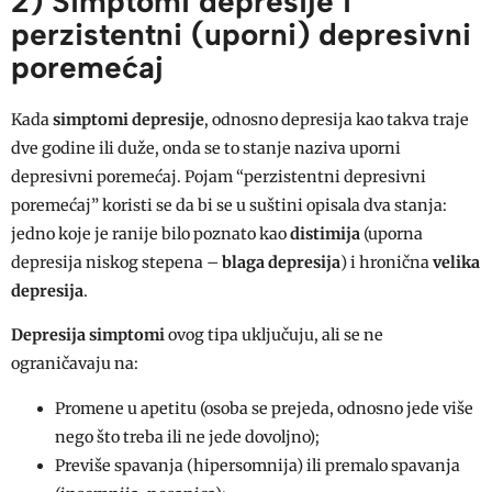
2) Simptomi depresije i
perzistentni (uporni) depresivni
poremećaj
Kada
simptomi depresije
, odnosno depresija kao takva traje
dve godine ili duže, onda se to stanje naziva uporni
depresivni poremećaj. Pojam “perzistentni depresivni
poremećaj” koristi se da bi se u suštini opisala dva stanja:
jedno koje je ranije bilo poznato kao
distimija
(uporna
depresija niskog stepena –
blaga depresija
) i hronična
velika
depresija
.
Depresija simptomi
ovog tipa uključuju, ali se ne
ograničavaju na:
Promene u apetitu (osoba se prejeda, odnosno jede više
nego što treba ili ne jede dovoljno);
Previše spavanja (hipersomnija) ili premalo spavanja