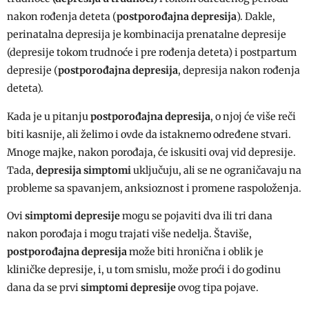
nakon rođenja deteta (
postporođajna depresija
). Dakle,
perinatalna depresija je kombinacija prenatalne depresije
(depresije tokom trudnoće i pre rođenja deteta) i postpartum
depresije (
postporođajna depresija
, depresija nakon rođenja
deteta).
Kada je u pitanju
postporođajna depresija
, o njoj će više reči
biti kasnije, ali želimo i ovde da istaknemo određene stvari.
Mnoge majke, nakon porođaja, će iskusiti ovaj vid depresije.
Tada,
depresija simptomi
uključuju, ali se ne ograničavaju na
probleme sa spavanjem, anksioznost i promene raspoloženja.
Ovi
simptomi depresije
mogu se pojaviti dva ili tri dana
nakon porođaja i mogu trajati više nedelja. Štaviše,
postporođajna depresija
može biti hronična i oblik je
kliničke depresije, i, u tom smislu, može proći i do godinu
dana da se prvi
simptomi depresije
ovog tipa pojave.