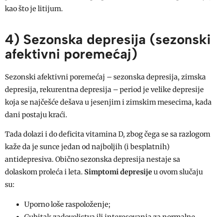
kao što je litijum.
4) Sezonska depresija (sezonski
afektivni poremećaj)
Sezonski afektivni poremećaj – sezonska depresija, zimska
depresija, rekurentna depresija – period je velike depresije
koja se najčešće dešava u jesenjim i zimskim mesecima, kada
dani postaju kraći.
Tada dolazi i do deficita vitamina D, zbog čega se sa razlogom
kaže da je sunce jedan od najboljih (i besplatnih)
antidepresiva. Obično sezonska depresija nestaje sa
dolaskom proleća i leta.
Simptomi depresije
u ovom slučaju
su:
Uporno loše raspoloženje;
Gubitak zadovoljstva ili interesovanja za normalne