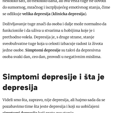
nekoliko sati, do nekoliko dana, ali ova vrsta tuge ne dovodi
do sumornog, mračnog i iscrpljujećeg emotivnog stanja, čime
se odlikuje
velika depresija
(
klinicka depresija
).
Doživljavanje tuge znači da osoba i dalje može normalno da
funkcioniše i da uživa u stvarima u hobijima koje je i
prethodno volela. Depresija je, s druge strane, stanje
sveobuhvatne tuge koja u celosti izbacuje radost iz života
jedne osobe.
Simptomi depresije
su takvi da depresivna
osoba svaki dan, ceo dan, provodi u negativnim mislima.
Simptomi depresije i šta je
depresija
Videli smo šta, zapravo, nije depresija, ali hajmo sada da se
pozabavimo time šta jeste depresija i koji su uobičajeni