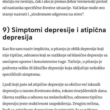
slučaju ne nestaju, čak i ako je prošao dobar vremenski period
od nastanka specifične životne situacije. Vaš lekar može ovo
stanje nazvati i „sindromom odgovora na stres“.
9) Simptomi depresije i atipična
depresija
Kao što sam naziv implicira, u pitanju je oblik depresije koji
nije tipičan, odnosno koji se razlikuje od klasične depresije sa
osećajem uporne i konzistentne tuge. Tačnije, u pitanju je
podvrsta velike ili kliničke depresije koja uključuje nekoliko
specifičnih simptoma.
Ljudi koji pate od atipične depresije su obično već iskusili
depresiju u ranom životnom dobu, tokom tinejdžerskih dana.
Glavna razlika u odnosu na melanholičnu, odnosno tipičnu
depresiju jeste reaktivnost raspoloženja. Drugim rečima,
ljudi sa atipičnom depresijom će primetiti da se njihovo