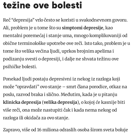
težine ove bolesti
Reč “depresija” vrlo često se koristi u svakodnevnom govoru.
Ali, problem je u tome što su
simptomi depresije
, kao
mentalni poremećaj i stanje uma, mnogo komplikovaniji od
obične terminološke upotrebe ove reči. Isto tako, problem je u
tome što velika većina ljudi, uprkos brojnim apelima i
podizanju svesti o depresiji, i dalje ne shvata težinu ove
psihičke bolesti.
Ponekad ljudi postaju depresivni iz nekog iz razloga koji
može “opravdati” ovo stanje – smrt člana porodice, otkaz na
poslu, razvod braka i slično. Međutim, kada je u pitanju
klinicka depresija
(
velika depresija
), o kojoj će kasnije biti
više reči, ona može nastupiti čak i kada nema nekog od
razloga ili okidača za ovo stanje.
Zapravo, više od 16 miliona odraslih osoba širom sveta boluje