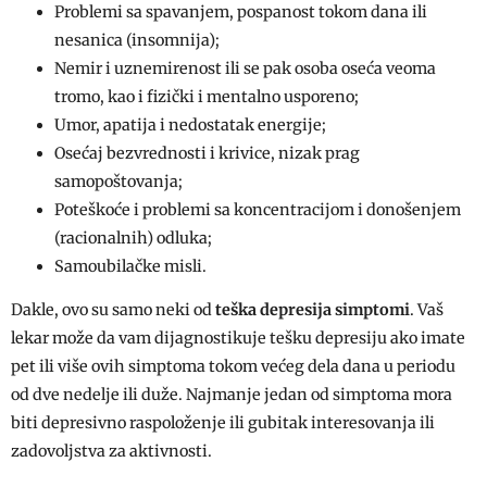
Problemi sa spavanjem, pospanost tokom dana ili
nesanica (insomnija);
Nemir i uznemirenost ili se pak osoba oseća veoma
tromo, kao i fizički i mentalno usporeno;
Umor, apatija i nedostatak energije;
Osećaj bezvrednosti i krivice, nizak prag
samopoštovanja;
Poteškoće i problemi sa koncentracijom i donošenjem
(racionalnih) odluka;
Samoubilačke misli.
Dakle, ovo su samo neki od
teška
depresija simptomi
. Vaš
lekar može da vam dijagnostikuje tešku depresiju ako imate
pet ili više ovih simptoma tokom većeg dela dana u periodu
od dve nedelje ili duže. Najmanje jedan od simptoma mora
biti depresivno raspoloženje ili gubitak interesovanja ili
zadovoljstva za aktivnosti.