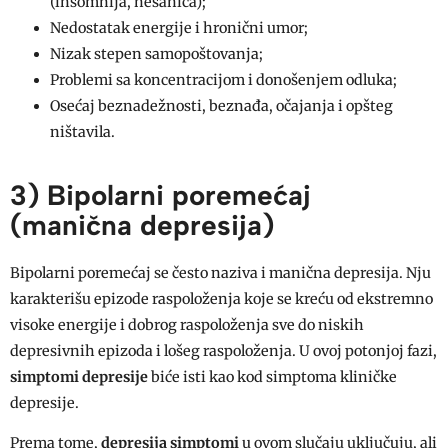
(insomnija, nesanica);
Nedostatak energije i hronični umor;
Nizak stepen samopoštovanja;
Problemi sa koncentracijom i donošenjem odluka;
Osećaj beznadežnosti, beznađa, očajanja i opšteg
ništavila.
3) Bipolarni poremećaj
(manična depresija)
Bipolarni poremećaj se često naziva i manična depresija. Nju
karakterišu epizode raspoloženja koje se kreću od ekstremno
visoke energije i dobrog raspoloženja sve do niskih
depresivnih epizoda i lošeg raspoloženja. U ovoj potonjoj fazi,
simptomi depresije
biće isti kao kod simptoma kliničke
depresije.
Prema tome,
depresija simptomi
u ovom slučaju uključuju, ali