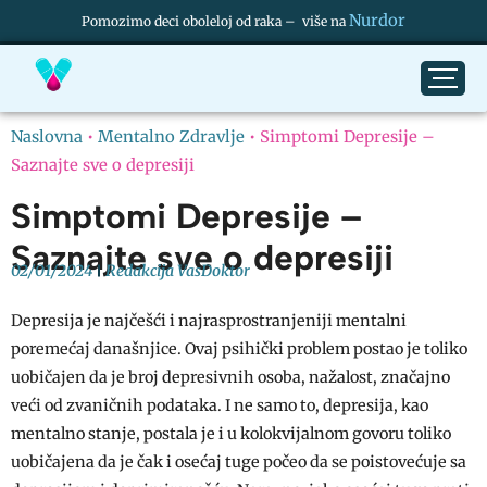
Nurdor
Pomozimo deci oboleloj od raka – više na
Naslovna
•
Mentalno Zdravlje
•
Simptomi Depresije –
Saznajte sve o depresiji
Simptomi Depresije –
Saznajte sve o depresiji
02/01/2024
Redakcija VasDoktor
Depresija je najčešći i najrasprostranjeniji mentalni
poremećaj današnjice. Ovaj psihički problem postao je toliko
uobičajen da je broj depresivnih osoba, nažalost, značajno
veći od zvaničnih podataka. I ne samo to, depresija, kao
mentalno stanje, postala je i u kolokvijalnom govoru toliko
uobičajena da je čak i osećaj tuge počeo da se poistovećuje sa