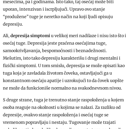
mesecima, pa i godinama. Isto tako, taj osećaj može biti
uporan, intenzivan i iscrpljujući. Upravo ovo stanje
“produžene” tuge je neretko način na koji ljudi opisuju
depresiju.
Ali,
depresija simptomi
u velikoj meri nadilaze i nisu isto što i
osećaj tuge. Depresija jeste praćena osećajima tuge,
samookrivljavanja, bespomoćnosti i beznadežnosti.
Mešutim, isto tako depresiju karakterišu i drugi mentalni i
fizički simptomi. U tom smislu, depresija se može opisati kao
tuga koja je zavladala životom čoveka, ostavljajući ga u
konstantnom osećaju apatije i uzrokujući to da čovek uopšte
ne može da funkcioniše normalno na svakodnevnom nivou.
S druge strane, tuga je trenutno stanje raspoloženja u kojem
osoba reaguje na okolnosti u kojima se nalazi. Za razliku od
depresije, ovakvo stanje raspoloženja i osećaj tuge se
vremenom popravljaju i nestaju. Tugovanje može trajati