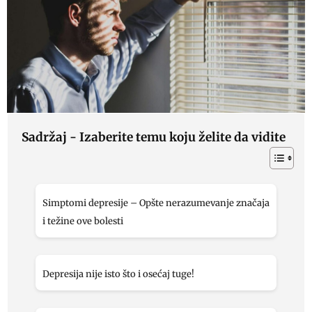
Sadržaj - Izaberite temu koju želite da vidite
Simptomi depresije – Opšte nerazumevanje značaja
i težine ove bolesti
Depresija nije isto što i osećaj tuge!