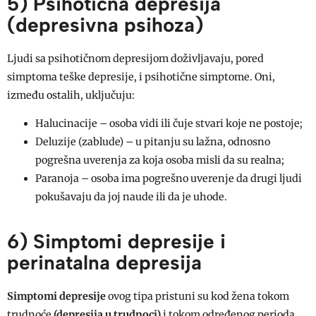
5) Psihotična depresija
(depresivna psihoza)
Ljudi sa psihotičnom depresijom doživljavaju, pored
simptoma teške depresije, i psihotične simptome. Oni,
između ostalih, uključuju:
Halucinacije – osoba vidi ili čuje stvari koje ne postoje;
Deluzije (zablude) – u pitanju su lažna, odnosno
pogrešna uverenja za koja osoba misli da su realna;
Paranoja – osoba ima pogrešno uverenje da drugi ljudi
pokušavaju da joj naude ili da je uhode.
6) Simptomi depresije i
perinatalna depresija
Simptomi depresije
ovog tipa pristuni su kod žena tokom
trudnoće
(depresija u trudnoci)
i tokom određenog perioda