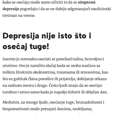
kako se osećaju može samo učiniti to da se
simptomi
depresije
pogoršaju i da se ne dobije odgovarajući medicinski
tretman na vreme.
Depresija nije isto što i
osećaj tuge!
Sasvim je normalno osećati se ponekad tužno, bezvoljno i
utučeno. Ovo je naročito slučaj kada se osoba suočava sa
teškim životnim okolnostima, traumama ili stresovima, kao
što su gubitak člana porodice ili prijatelja, dobijanje otkaza
na radnom mestu i drugo. Često ljudi znaju da se osećaju
turobno i setno samo kada je napolju kišovit ili oblačan dan.
Međutim, za mnoge ljude, osećanje tuge, beznadežnosti i
bespomoćnosti može potrajati danima, nedeljama,