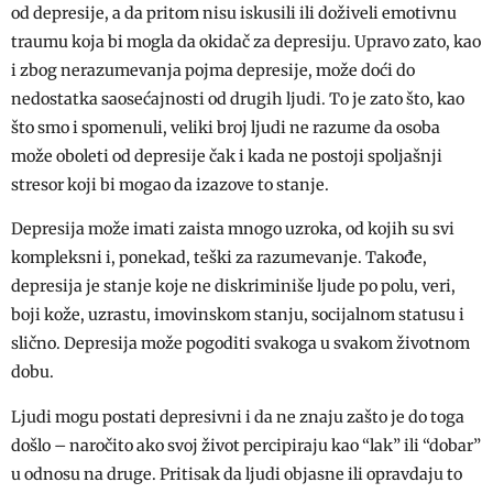
od depresije, a da pritom nisu iskusili ili doživeli emotivnu
traumu koja bi mogla da okidač za depresiju. Upravo zato, kao
i zbog nerazumevanja pojma depresije, može doći do
nedostatka saosećajnosti od drugih ljudi. To je zato što, kao
što smo i spomenuli, veliki broj ljudi ne razume da osoba
može oboleti od depresije čak i kada ne postoji spoljašnji
stresor koji bi mogao da izazove to stanje.
Depresija može imati zaista mnogo uzroka, od kojih su svi
kompleksni i, ponekad, teški za razumevanje. Takođe,
depresija je stanje koje ne diskriminiše ljude po polu, veri,
boji kože, uzrastu, imovinskom stanju, socijalnom statusu i
slično. Depresija može pogoditi svakoga u svakom životnom
dobu.
Ljudi mogu postati depresivni i da ne znaju zašto je do toga
došlo – naročito ako svoj život percipiraju kao “lak” ili “dobar”
u odnosu na druge. Pritisak da ljudi objasne ili opravdaju to