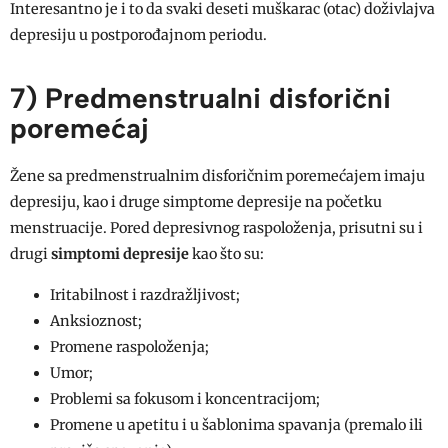
Interesantno je i to da svaki deseti muškarac (otac) doživlajva
depresiju u postporođajnom periodu.
7) Predmenstrualni disforični
poremećaj
Žene sa predmenstrualnim disforičnim poremećajem imaju
depresiju, kao i druge simptome depresije na početku
menstruacije. Pored depresivnog raspoloženja, prisutni su i
drugi
simptomi depresije
kao što su:
Iritabilnost i razdražljivost;
Anksioznost;
Promene raspoloženja;
Umor;
Problemi sa fokusom i koncentracijom;
Promene u apetitu i u šablonima spavanja (premalo ili