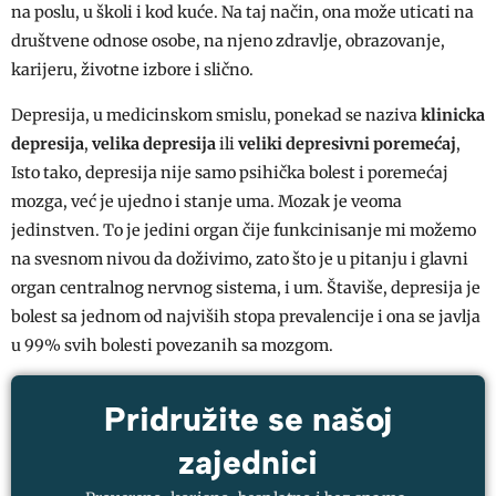
na poslu, u školi i kod kuće. Na taj način, ona može uticati na
društvene odnose osobe, na njeno zdravlje, obrazovanje,
karijeru, životne izbore i slično.
Depresija, u medicinskom smislu, ponekad se naziva
klinicka
depresija
,
velika depresija
ili
veliki depresivni poremećaj
,
Isto tako, depresija nije samo psihička bolest i poremećaj
mozga, već je ujedno i stanje uma. Mozak je veoma
jedinstven. To je jedini organ čije funkcinisanje mi možemo
na svesnom nivou da doživimo, zato što je u pitanju i glavni
organ centralnog nervnog sistema, i um. Štaviše, depresija je
bolest sa jednom od najviših stopa prevalencije i ona se javlja
u 99% svih bolesti povezanih sa mozgom.
Pridružite se našoj
zajednici