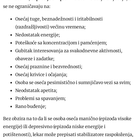
se ne ograničavaju na:
Osećaj tuge, beznadežnosti i iritabilnosti
(razdražljivosti) većinu vremena;
Nedostatak energije;
Poteškoće sa koncentracijom i pamćenjem;
Gubitak interesovanja za svakodnevne aktivnosti,
obaveze i zadatke;
Osećaj praznine i bezvrednosti;
Osećaj krivice i očajanja;
Osoba se oseća pesimistično i sumnjičavo vezi sa svim;
Neodstatak apetita;
Problemi sa spavanjem;
Rano buđenje;
Bez obzira na to da li se osoba oseća manično (epizoda visoke
energije) ili depresivno (epizoda niske energije i
potištenosti), lekar može prepisati stabilizatore raspoloženja,