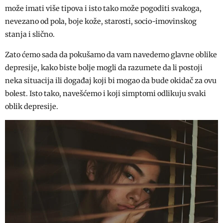
može imati više tipova i isto tako može pogoditi svakoga,
nevezano od pola, boje kože, starosti, socio-imovinskog
stanja i slično.
Zato ćemo sada da pokušamo da vam navedemo glavne oblike
depresije, kako biste bolje mogli da razumete da li postoji
neka situacija ili događaj koji bi mogao da bude okidač za ovu
bolest. Isto tako, navešćemo i koji simptomi odlikuju svaki
oblik depresije.