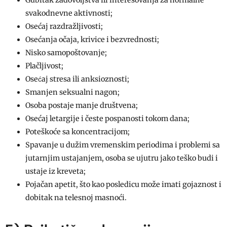
svakodnevne aktivnosti;
Osećaj razdražljivosti;
Osećanja očaja, krivice i bezvrednosti;
Nisko samopoštovanje;
Plačljivost;
Osećaj stresa ili anksioznosti;
Smanjen seksualni nagon;
Osoba postaje manje društvena;
Osećaj letargije i česte pospanosti tokom dana;
Poteškoće sa koncentracijom;
Spavanje u dužim vremenskim periodima i problemi sa
jutarnjim ustajanjem, osoba se ujutru jako teško budi i
ustaje iz kreveta;
Pojačan apetit, što kao posledicu može imati gojaznost i
dobitak na telesnoj masnoći.