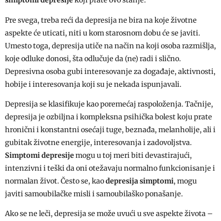
simptomi depresije
koji prate ovo stanje.
Pre svega, treba reći da depresija ne bira na koje životne
aspekte će uticati, niti u kom starosnom dobu će se javiti.
Umesto toga, depresija utiče na način na koji osoba razmišlja,
koje odluke donosi, šta odlučuje da (ne) radi i slično.
Depresivna osoba gubi interesovanje za događaje, aktivnosti,
hobije i interesovanja koji su je nekada ispunjavali.
Depresija se klasifikuje kao poremećaj raspoloženja. Tačnije,
depresija je ozbiljna i kompleksna psihička bolest koju prate
hronični i konstantni osećaji tuge, beznađa, melanholije, ali i
gubitak životne energije, interesovanja i zadovoljstva.
Simptomi depresije
mogu u toj meri biti devastirajući,
intenzivni i teški da oni otežavaju normalno funkcionisanje i
normalan život. Često se, kao
depresija simptomi
, mogu
javiti samoubilačke misli i samoubilaško ponašanje.
Ako se ne leči, depresija se može uvući u sve aspekte života –