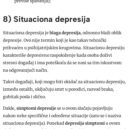
previše spavanja);
8) Situaciona depresija
Situaciona depresija je
blaga depresija
, odnosno blaži oblik
depresije. Ovo nije termin koji je kao takav tehnički
prihvaćen u psihijatrijskim krugovima. Situacionu depresiju
karakteriše depresivno raspoloženje kada osoba doživi
stresni događaj i ima poteškoća da se nosi sa tim iskustvom
na odgovarajući način.
Takvi događaji, koji mogu biti okidač za situacionu depresiju,
između ostalih, uključuju smrt u porodici, razvod braka,
gubitak posla i slično.
Dakle,
simptomi depresije
se u ovom slučaju pojavljuju
nakon neke specifične i određene situacije (zato se i naziva
situaciona depresija). Ponekad
depresija simptomi
u ovom