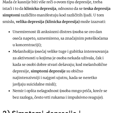
Mada će kasnije biti više reči o ovom tipu depresije, treba
istaći i to da
klinicka depresija
, odnosno da se
teska depresija
simptomi
različlito manifestuju kod različitih ljudi. U tom
smislu,
velika depresija
(klinicka depresija)
može izazvati:
Unemirenost ili anksiozni distres (osoba se ceo dan
oseća napeto, uznemireno, sa značajnim poteškoćama
u koncentraciji);
Melanholija (osećaj velike tuge i gubitka interesovanja
za aktivnosti u kojima je osoba nekada uživala, čak i
kada se osobi dobre stvari dešavaju; kod melanholične
depresije,
simptomi depresije
su obično
najintenzivniji i najgori ujutru, kada se neretko
javljaju suicidalne misli);
Nemir i opšta nelagodnost (osoba mngo priča, kreće se
bez razloga, često vrti rukama i impulsivno reaguje).