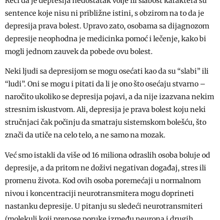
Reći da je depresija nedostatak volje ili slabost karaktera su
sentence koje nisu ni približne istini, s obzirom na to da je
depresija prava bolest. Upravo zato, osobama sa dijagnozom
depresije neophodna je medicinka pomoć i lečenje, kako bi
mogli jednom zauvek da pobede ovu bolest.
Neki ljudi sa depresijom se mogu osećati kao da su “slabi” ili
“ludi”. Oni se mogu i pitati da li je ono što osećaju stvarno –
naročito ukoliko se depresija pojavi, a da nije izazvana nekim
stresnim iskustvom. Ali, depresija je prava bolest koju neki
stručnjaci čak počinju da smatraju sistemskom bolešću, što
znači da utiče na celo telo, a ne samo na mozak.
Već smo istakli da više od 16 miliona odraslih osoba boluje od
depresije, a da pritom ne doživi negativan događaj, stres ili
promenu života. Kod ovih osoba poremećaji u normalnom
nivou i koncentraciji neurotransmitera mogu doprineti
nastanku depresije. U pitanju su sledeći neurotransmiteri
(molekuli koji prenose poruke između neurona i drugih