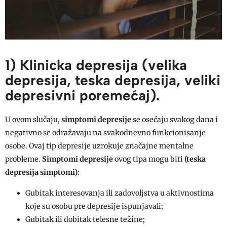
1) Klinicka depresija (velika
depresija, teska depresija, veliki
depresivni poremećaj).
U ovom slučaju,
simptomi depresije
se osećaju svakog dana i
negativno se odražavaju na svakodnevno funkcionisanje
osobe. Ovaj tip depresije uzrokuje značajne mentalne
probleme.
Simptomi depresije
ovog tipa mogu biti
(teska
depresija simptomi)
:
Gubitak interesovanja ili zadovoljstva u aktivnostima
koje su osobu pre depresije ispunjavali;
Gubitak ili dobitak telesne težine;