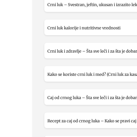
Crni luk – Svestran, jeftin, ukusan i izrazito lek
Crni luk kalorije i nutritivne vrednosti
Crni luk i zdravlje – Šta sve leči i za šta je doba
Kako se koriste crni luk i med? (Crni luk za kasa
Caj od crnog luka – Šta sve leči i za šta je dobar
Recept za caj od crnog luka – Kako se pravi caj