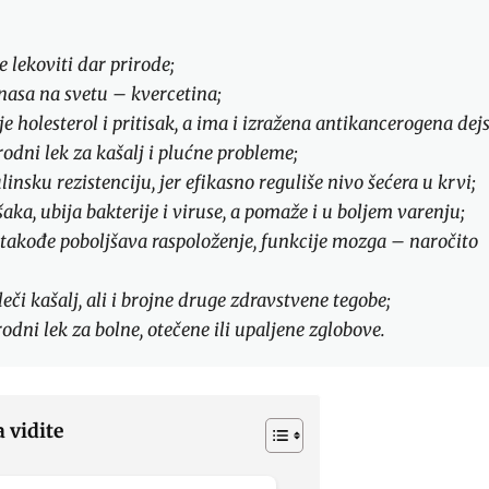
e lekoviti dar prirode;
nasa na svetu – kvercetina;
e holesterol i pritisak, a ima i izražena antikancerogena dej
rodni lek za kašalj i plućne probleme;
ulinsku rezistenciju, jer efikasno reguliše nivo šećera u krvi;
ka, ubija bakterije i viruse, a pomaže i u boljem varenju;
 takođe poboljšava raspoloženje, funkcije mozga – naročito
eči kašalj, ali i brojne druge zdravstvene tegobe;
odni lek za bolne, otečene ili upaljene zglobove.
a vidite