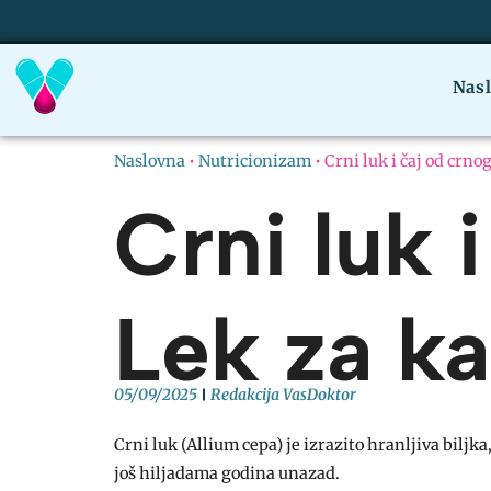
Nas
Naslovna
•
Nutricionizam
•
Crni luk i čaj od crnog
Crni luk 
Lek za kaš
05/09/2025
Redakcija VasDoktor
Crni luk (Allium cepa) je izrazito hranljiva biljk
još hiljadama godina unazad.