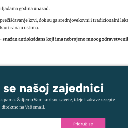
 hiljadama godina unazad.
prečišćavanje krvi, dok su ga srednjovekovni i tradicionalni lek
 kao i rana u ustima.
na – snažan antioksidans koji ima nebrojeno mnoog zdravstveni
 se našoj zajednici
z spama. Šaljemo Vam korisne savete, ideje i zdrave recepte
direktno na Vaš email.
Pridruži se