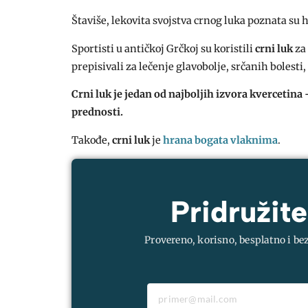
Štaviše, lekovita svojstva crnog luka poznata su
Sportisti u antičkoj Grčkoj su koristili
crni luk
za 
prepisivali za lečenje glavobolje, srčanih bolesti,
Crni luk
je jedan od najboljih izvora kverceti
prednosti.
Takođe,
crni luk
je
hrana bogata vlaknima
.
Pridružite
Provereno, korisno, besplatno i be