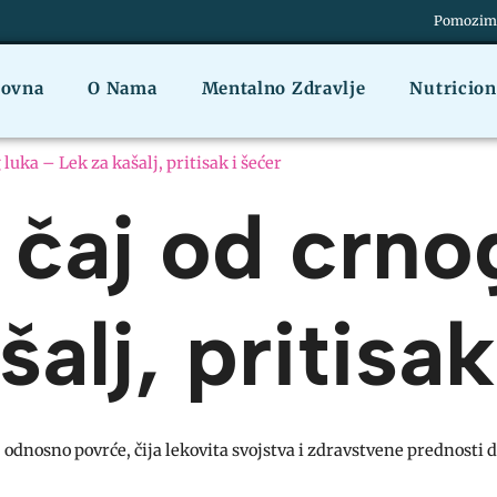
Pomozimo 
lovna
O Nama
Mentalno Zdravlje
Nutricio
 luka – Lek za kašalj, pritisak i šećer
i čaj od crno
alj, pritisak
a, odnosno povrće, čija lekovita svojstva i zdravstvene prednosti 