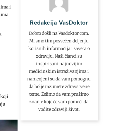
nima i
juma,
Redakcija VasDoktor
Dobro došli na Vasdoktor.com.
a.
Mi smo tim posvećen deljenju
korisnih informacija i saveta o
zdravlju. Naši članci su
inspirisani najnovijim
medicinskim istraživanjima i
namenjeni su da vam pomognu
da bolje razumete zdravstvene
teme. Želimo da vam pružimo
 koji
znanje koje će vam pomoći da
nju
vodite zdraviji život.