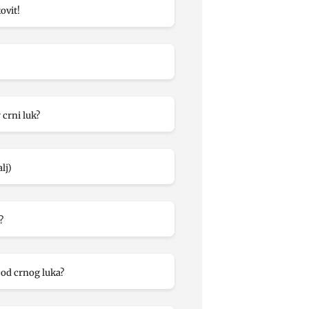
ovit!
r crni luk?
lj)
?
 od crnog luka?