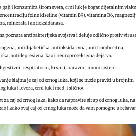
e gaji i konzumira širom sveta, crni luk je bogat dijetalnim vlak
koncentraciju folne kiseline (vitamin B9), vitamina B6, magnezi
ina, minerala i antioksidanasa.
ima poznata antibakterijska svojstva i deluje odlično protiv virus
erogena, antidijabetička, antioksidativna, antitrombocitna,
ska, antidepresivna, kao i neuroprotektivna dejstva.
igestivni, respiratorni, krvni i, naravno, imuni sistem.
vanje šlajma je caj od crnog luka, koji se može praviti u brojnim
g luka i lovora, crni luk i med, i slično).
cept za caj od crnog luka, kako da napravite sirup od crnog luka, na
ao i kako ovaj caj od crnog luka može da vam pomogne u rešava