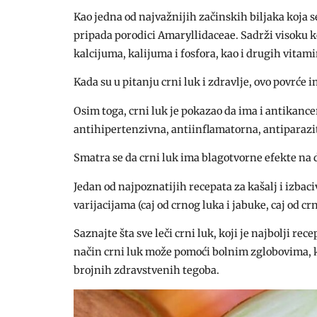
Kao jedna od najvažnijih začinskih biljaka koja s
pripada porodici Amaryllidaceae. Sadrži visoku 
kalcijuma, kalijuma i fosfora, kao i drugih vitam
Kada su u pitanju crni luk i zdravlje, ovo povrće 
Osim toga, crni luk je pokazao da ima i antikanc
antihipertenzivna, antiinflamatorna, antiparazit
Smatra se da crni luk ima blagotvorne efekte na d
Jedan od najpoznatijih recepata za kašalj i izbaci
varijacijama (caj od crnog luka i jabuke, caj od crno
Saznajte šta sve leči crni luk, koji je najbolji re
način crni luk može pomoći bolnim zglobovima, k
brojnih zdravstvenih tegoba.