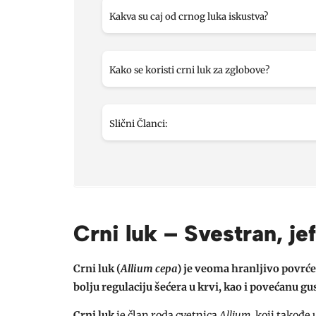
Kakva su caj od crnog luka iskustva?
Kako se koristi crni luk za zglobove?
Slični Članci:
Crni luk – Svestran, jef
Crni luk
(
Allium cepa
) je veoma hranljivo povrće
bolju regulaciju šećera u krvi, kao i povećanu gu
Crni luk
je član roda cvetnica
Allium
, koji takođe 