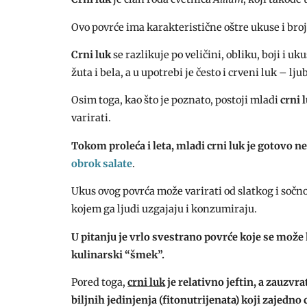
Ovo povrće ima karakteristične oštre ukuse i broj
Crni luk
se razlikuje po veličini, obliku, boji i u
žuta i bela, a u upotrebi je često i crveni luk – lju
Osim toga, kao što je poznato, postoji mladi
crni 
varirati.
Tokom proleća i leta, mladi crni luk je gotovo n
obrok salate
.
Ukus ovog povrća može varirati od slatkog i sočno
kojem ga ljudi uzgajaju i konzumiraju.
U pitanju je vrlo svestrano povrće koje se može 
kulinarski “šmek”.
Pored toga,
crni luk
je relativno jeftin, a zauzv
biljnih jedinjenja (fitonutrijenata) koji zajedn