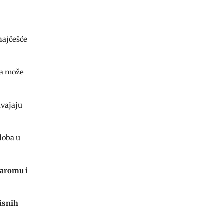
 najčešće
ina može
dvajaju
doba u
 aromu i
risnih