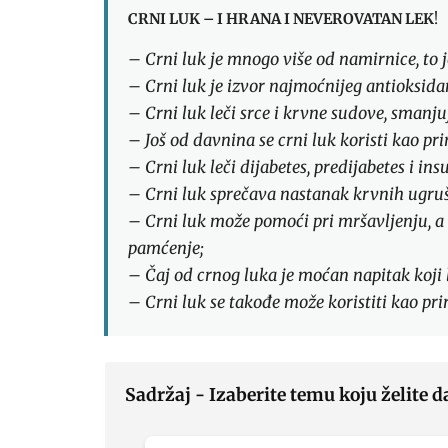
CRNI LUK – I HRANA I NEVEROVATAN LEK
!
– Crni luk je mnogo više od namirnice, to j
– Crni luk je izvor najmoćnijeg antioksida
– Crni luk leči srce i krvne sudove, smanjuj
– Još od davnina se crni luk koristi kao pri
– Crni luk leči dijabetes, predijabetes i ins
– Crni luk sprečava nastanak krvnih ugruša
– Crni luk može pomoći pri mršavljenju, a
pamćenje;
– Čaj od crnog luka je moćan napitak koji l
– Crni luk se takođe može koristiti kao prir
Sadržaj - Izaberite temu koju želite d