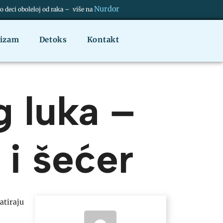
Nurdor
deci oboleloj od raka – više na
nizam
Detoks
Kontakt
g luka –
 i šećer
datiraju