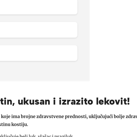
tin, ukusan i izrazito lekovit!
 koje ima brojne zdravstvene prednosti, uključujući bolje zdrav
stinu kostiju.
uključuje beli luk, vlašac i praziluk.