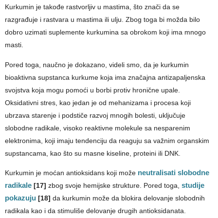
Kurkumin je takođe rastvorljiv u mastima, što znači da se
razgrađuje i rastvara u mastima ili ulju. Zbog toga bi možda bilo
dobro uzimati suplemente kurkumina sa obrokom koji ima mnogo
masti.
Pored toga, naučno je dokazano, videli smo, da je kurkumin
bioaktivna supstanca kurkume koja ima značajna antizapaljenska
svojstva koja mogu pomoći u borbi protiv hronične upale.
Oksidativni stres, kao jedan je od mehanizama i procesa koji
ubrzava starenje i podstiče razvoj mnogih bolesti, uključuje
slobodne radikale, visoko reaktivne molekule sa nesparenim
elektronima, koji imaju tendenciju da reaguju sa važnim organskim
supstancama, kao što su masne kiseline, proteini ili DNK.
Kurkumin je moćan antioksidans koji može
neutralisati slobodne
radikale
[17]
zbog svoje hemijske strukture. Pored toga,
studije
pokazuju
[18]
da kurkumin može da blokira delovanje slobodnih
radikala kao i da stimuliše delovanje drugih antioksidanata.