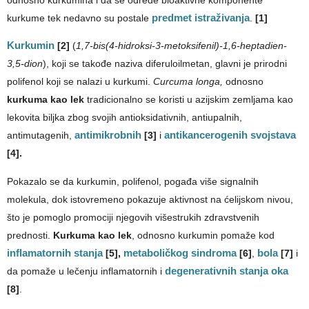
kurkume tek nedavno su postale
predmet istraživanja
.
[1]
Kurkumin
[2]
(
1,7-bis(4-hidroksi-3-metoksifenil)-1,6-heptadien-
3,5-dion
), koji se takođe naziva diferuloilmetan, glavni je prirodni
polifenol koji se nalazi u kurkumi.
Curcuma longa,
odnosno
kurkuma kao lek
tradicionalno se koristi u azijskim zemljama kao
lekovita biljka zbog svojih antioksidativnih, antiupalnih,
antimutagenih,
antimikrobnih
[3]
i
antikancerogenih svojstava
[4].
Pokazalo se da kurkumin, polifenol, pogađa više signalnih
molekula, dok istovremeno pokazuje aktivnost na ćelijskom nivou,
što je pomoglo promociji njegovih višestrukih zdravstvenih
prednosti.
Kurkuma kao lek
, odnosno kurkumin pomaže kod
inflamatornih stanja
[5],
metaboličkog sindroma
[6]
,
bola
[7]
i
da pomaže u lečenju inflamatornih i
degenerativnih stanja oka
[8]
.