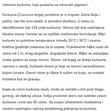
mlevene kurkume, koja podseća na mineralni pigment.
Kurkuma (
Curcuma longa
) poreklom je iz tropske Južne Azije i
potiče, kao što smo istakli, iz porodice đumbira. U svetu su
identifikovane čak 133 vrste kurkume. Većina njih ima uobičajena
lokalna imena i koriste se za različite medicinske formulacije. Biljci
kurkumi su potrebne temperature između 20°C i 30°C i znatna
količina godišnjih padavina da bi uspela. Pojedinačne biljke rastu do
visine od 1 m, imaju dugačke, duguljaste listove. Biljke se sakupljaju
svake godine za svoje rizome. Rizom, od kojeg se dobija kurkuma,
sazreva u zemlji, žućkasto-braon je boje sa tamno-narandžastom
bojom iznutra. Glavni rizom je šiljast ili sužen na kraju, sa manjim
krtolama koji se granaju.
Kada se rizom kurkume osuši, može se samleti u žuti prah blago
gorkog, ali slatkog ukusa. Indija proizvodi skoro sve svetske useve
kurkume i troši oko 80 odsto. Sa svojim inherentnim kvalitetima i
visokim sadržajem važnog bioaktivnog jedinjenja kurkumina,