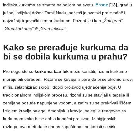
indijska kurkuma se smatra najboljom na svetu.
Erode
[13],
grad u
južnoj indijskoj državi Tamil Nadu, najveći je svetski proizvođač i
najvažniji trgovački centar kurkume. Poznat je i kao „
Žuti grad“,
„Grad kurkume“ ili „Grad tekstila“.
Kako se prerađuje kurkuma da
bi se dobila kurkuma u prahu?
Pre nego što se
kurkuma kao lek
može koristiti, rizomi kurkume
moraju biti obrađeni. Rizomi se kuvaju ili pare da bi se uklonio sirovi
miris, želatinizirao skrob i dobio proizvod ujednačenije boje. U
tradicionalnom indijskom procesu, rizomi su se stavljali u tepsije ili
zemljane posude napunjene vodom, a zatim su se prekrivali lišćem
i slojem kravlje balege. Amonijak u kravljoj balegi je reagovao sa
kurkumom kako bi se dobio konačni proizvod. Iz higijenskih
razloga, ova metoda je danas zapuštena i ne koristi se više.