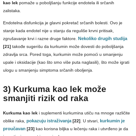
kao lek
pomaže u poboljšanju funkcije endotela ili srčanih
zalistaka.
Endotelna disfunkcija je glavni pokretač srčanih bolesti. Ovo je
stanje kada endotel nije u stanju da reguliše krvni pritisak,
zgrušavanje krvi i razne druge faktore.
Nekoliko drugih studija
[21]
takođe sugerišu da kurkumin može dovesti do poboljšanja
zdravlja srca. Pored toga, kurkumin može pomoći u smanjenju
upale i oksidacije (kao što smo više puta naglasili), što može igrati
ulogu u smanjenju simptoma srčanih oboljenja.
3) Kurkuma kao lek može
smanjiti rizik od raka
Kurkuma kao lek
i suplementi kurkumina utiču na mnoge različite
oblike raka,
pokazuju istraživanja
[22]
. U stvari,
kurkumin je
proučavan
[23]
kao korisna biljka u lečenju raka i utvrđeno je da