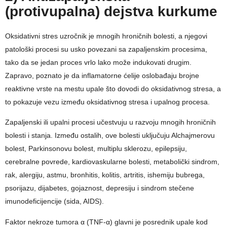
(protivupalna) dejstva kurkume
Oksidativni stres uzročnik je mnogih hroničnih bolesti, a njegovi
patološki procesi su usko povezani sa zapaljenskim procesima,
tako da se jedan proces vrlo lako može indukovati drugim.
Zapravo, poznato je da inflamatorne ćelije oslobađaju brojne
reaktivne vrste na mestu upale što dovodi do oksidativnog stresa, a
to pokazuje vezu između oksidativnog stresa i upalnog procesa.
Zapaljenski ili upalni procesi učestvuju u razvoju mnogih hroničnih
bolesti i stanja. Između ostalih, ove bolesti uključuju Alchajmerovu
bolest, Parkinsonovu bolest, multiplu sklerozu, epilepsiju,
cerebralne povrede, kardiovaskularne bolesti, metabolički sindrom,
rak, alergiju, astmu, bronhitis, kolitis, artritis, ishemiju bubrega,
psorijazu, dijabetes, gojaznost, depresiju i sindrom stečene
imunodeficijencije (sida, AIDS).
Faktor nekroze tumora α (TNF-α) glavni je posrednik upale kod