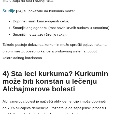
ima uticaja na rast i razvoj raka.
Studije
[24]
su pokazale da kurkumin može:
Doprineti smrti kancerogenih ćelija;
Smanjiti angiogenezu (rast novih krvnih sudova u tumorima);
Smanjiti metastaze (širenje raka).
Takođe postoje dokazi da kurkumin može sprečiti pojavu raka na
prvom mestu, posebno kancera probavnog sistema, poput
kolorektalnog karcinoma.
4) Sta leci kurkuma? Kurkumin
može biti koristan u lečenju
Alchajmerove bolesti
Alchajmerova bolest je najčešći oblik demencije i može doprineti i
do 70% slučajeva demencije. Poznato je da zapaljenski procesi i