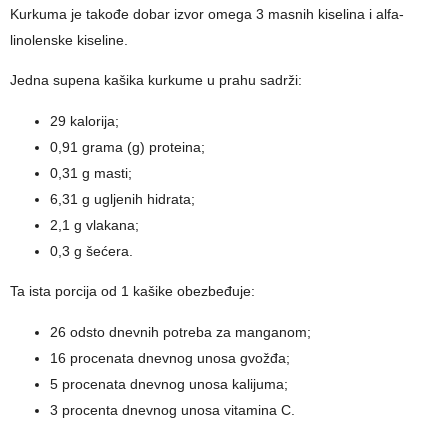
Kurkuma je takođe dobar izvor omega 3 masnih kiselina i alfa-
linolenske kiseline.
Jedna supena kašika kurkume u prahu sadrži:
29 kalorija;
0,91 grama (g) proteina;
0,31 g masti;
6,31 g ugljenih hidrata;
2,1 g vlakana;
0,3 g šećera.
Ta ista porcija od 1 kašike obezbeđuje:
26 odsto dnevnih potreba za manganom;
16 procenata dnevnog unosa gvožđa;
5 procenata dnevnog unosa kalijuma;
3 procenta dnevnog unosa vitamina C.