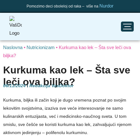
Nurdor
Pomozimo deci oboleloj od raka – više na
Naslovna
•
Nutricionizam
•
Kurkuma kao lek – Šta sve leči ova
biljka?
Kurkuma kao lek – Šta sve
leči ova biljka?
06/11/2024
Redakcija VasDoktor
Kurkuma, biljka ili začin koji je dugo vremena poznat po svojim
lekovitim svojstvima, izaziva sve veće interesovanje ne samo
kulinarskih entuzijasta, već i medicinsko-naučnog sveta. U tom
smislu, sve češće se koristi kurkuma kao lek, zahvaljujući njenom
aktivnom jedinjenju – polifenolu kurkuminu.