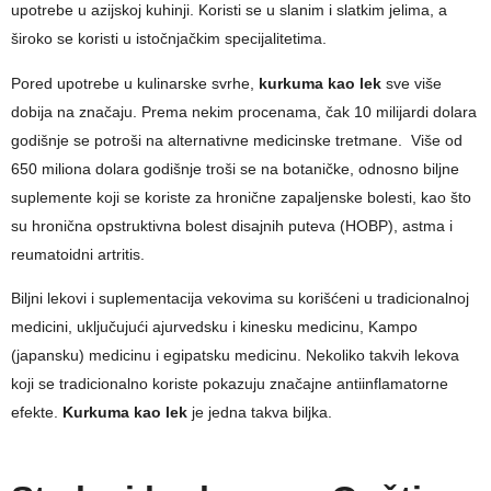
upotrebe u azijskoj kuhinji. Koristi se u slanim i slatkim jelima, a
široko se koristi u istočnjačkim specijalitetima.
Pored upotrebe u kulinarske svrhe,
kurkuma kao lek
sve više
dobija na značaju. Prema nekim procenama, čak 10 milijardi dolara
godišnje se potroši na alternativne medicinske tretmane. Više od
650 miliona dolara godišnje troši se na botaničke, odnosno biljne
suplemente koji se koriste za hronične zapaljenske bolesti, kao što
su hronična opstruktivna bolest disajnih puteva (HOBP), astma i
reumatoidni artritis.
Biljni lekovi i suplementacija vekovima su korišćeni u tradicionalnoj
medicini, uključujući ajurvedsku i kinesku medicinu, Kampo
(japansku) medicinu i egipatsku medicinu. Nekoliko takvih lekova
koji se tradicionalno koriste pokazuju značajne antiinflamatorne
efekte.
Kurkuma kao lek
je jedna takva biljka.