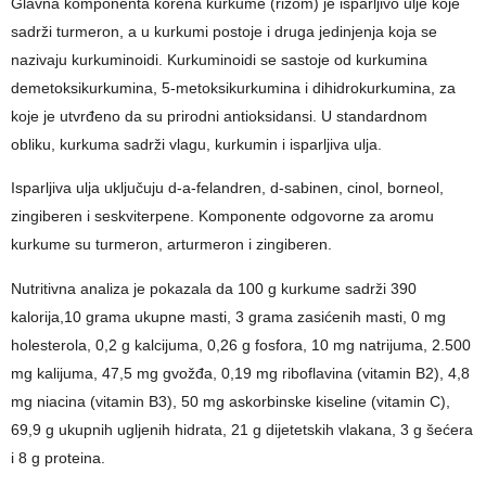
Glavna komponenta korena kurkume (rizom) je isparljivo ulje koje
sadrži turmeron, a u kurkumi postoje i druga jedinjenja koja se
nazivaju kurkuminoidi. Kurkuminoidi se sastoje od kurkumina
demetoksikurkumina, 5-metoksikurkumina i dihidrokurkumina, za
koje je utvrđeno da su prirodni antioksidansi. U standardnom
obliku, kurkuma sadrži vlagu, kurkumin i isparljiva ulja.
Isparljiva ulja uključuju d-a-felandren, d-sabinen, cinol, borneol,
zingiberen i seskviterpene. Komponente odgovorne za aromu
kurkume su turmeron, arturmeron i zingiberen.
Nutritivna analiza je pokazala da 100 g kurkume sadrži 390
kalorija,10 grama ukupne masti, 3 grama zasićenih masti, 0 mg
holesterola, 0,2 g kalcijuma, 0,26 g fosfora, 10 mg natrijuma, 2.500
mg kalijuma, 47,5 mg gvožđa, 0,19 mg riboflavina (vitamin B2), 4,8
mg niacina (vitamin B3), 50 mg askorbinske kiseline (vitamin C),
69,9 g ukupnih ugljenih hidrata, 21 g dijetetskih vlakana, 3 g šećera
i 8 g proteina.