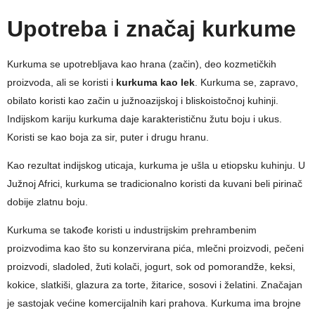
Upotreba i značaj kurkume
Kurkuma se upotrebljava kao hrana (začin), deo kozmetičkih
proizvoda, ali se koristi i
kurkuma kao lek
. Kurkuma se, zapravo,
obilato koristi kao začin u južnoazijskoj i bliskoistočnoj kuhinji.
Indijskom kariju kurkuma daje karakterističnu žutu boju i ukus.
Koristi se kao boja za sir, puter i drugu hranu.
Kao rezultat indijskog uticaja, kurkuma je ušla u etiopsku kuhinju. U
Južnoj Africi, kurkuma se tradicionalno koristi da kuvani beli pirinač
dobije zlatnu boju.
Kurkuma se takođe koristi u industrijskim prehrambenim
proizvodima kao što su konzervirana pića, mlečni proizvodi, pečeni
proizvodi, sladoled, žuti kolači, jogurt, sok od pomorandže, keksi,
kokice, slatkiši, glazura za torte, žitarice, sosovi i želatini. Značajan
je sastojak većine komercijalnih kari prahova. Kurkuma ima brojne