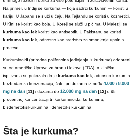
u mnogo različitih oblika za više potencijalnih zdravstvenih koristi.
Na primer, u Indiji se kurkuma — koja sadrži kurkumin — koristi u
kariju. U Japanu se služi u čaju. Na Tajlandu se koristi u kozmetici.
U Kini se koristi kao boja. U Koreji se služi u pićima. U Maleziji se
kurkuma kao lek
koristi kao antiseptik. U Pakistanu se koristi
kurkuma kao lek
, odnosno kao sredstvo za smanjenje upalnih
procesa.
Kurkuminoidi (prirodna polifenolna jedinjenja iz kurkume) odobreni
su od američke Uprave za hranu i lekove (FDA), a klinička
ispitivanja su pokazala da je
kurkuma kao lek
, odnosno kurkumin
bezbedan za konzumaciju, čak i pri dozama između
4.000 i 8.000
mg na dan
[11]
i dozama do
12.000 mg na dan
[12]
u 95-
procentnoj koncentraciji tri kurkuminoida: kurkumina,
bisdemetoksikurkumina i demetoksikurkumina.
Šta je kurkuma?