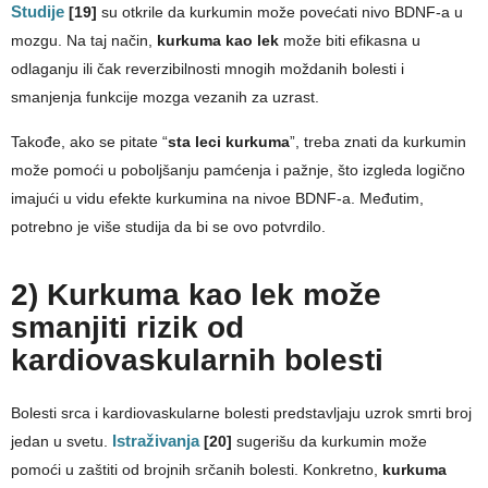
Studije
[19]
su otkrile da kurkumin može povećati nivo BDNF-a u
mozgu. Na taj način,
kurkuma kao lek
može biti efikasna u
odlaganju ili čak reverzibilnosti mnogih moždanih bolesti i
smanjenja funkcije mozga vezanih za uzrast.
Takođe, ako se pitate “
sta leci kurkuma
”, treba znati da kurkumin
može pomoći u poboljšanju pamćenja i pažnje, što izgleda logično
imajući u vidu efekte kurkumina na nivoe BDNF-a. Međutim,
potrebno je više studija da bi se ovo potvrdilo.
2) Kurkuma kao lek može
smanjiti rizik od
kardiovaskularnih bolesti
Bolesti srca i kardiovaskularne bolesti predstavljaju uzrok smrti broj
jedan u svetu.
Istraživanja
[20]
sugerišu da kurkumin može
pomoći u zaštiti od brojnih srčanih bolesti. Konkretno,
kurkuma