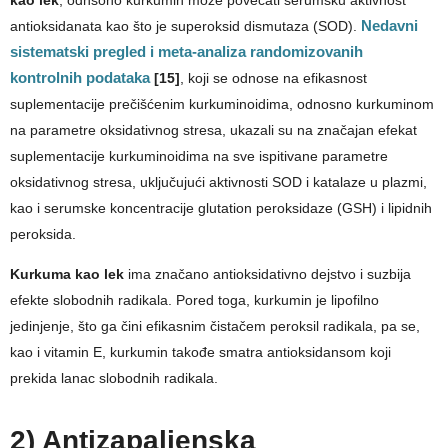
antioksidanata kao što je superoksid dismutaza (SOD).
Nedavni
sistematski pregled i meta-analiza randomizovanih
kontrolnih podataka
[15]
, koji se odnose na efikasnost
suplementacije prečišćenim kurkuminoidima, odnosno kurkuminom
na parametre oksidativnog stresa, ukazali su na značajan efekat
suplementacije kurkuminoidima na sve ispitivane parametre
oksidativnog stresa, uključujući aktivnosti SOD i katalaze u plazmi,
kao i serumske koncentracije glutation peroksidaze (GSH) i lipidnih
peroksida.
Kurkuma kao lek
ima značano antioksidativno dejstvo i suzbija
efekte slobodnih radikala. Pored toga, kurkumin je lipofilno
jedinjenje, što ga čini efikasnim čistačem peroksil radikala, pa se,
kao i vitamin E, kurkumin takođe smatra antioksidansom koji
prekida lanac slobodnih radikala.
2) Antizapaljenska