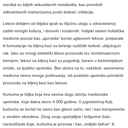
rezultat su biljnih sekundarnih metabolita, kao prirodnih
odbrambenih mehanizama protiv bolesti i infekcija.
Lekovi dobijeni od biljaka igrali su ključnu ulogu u zdravstvenoj
zaštiti mnogih kultura, i drevnih i modernih. Indijski sistem holističke
medicine poznat kao „ajurveda“ koristi uglavnom lekove, preparate
ili formulacije na biljnoj bazi za lečenje različitih bolesti, uključujući
rak. Iako se mnogi sintetički lekovi proizvode tzv. kombinatornom
hemijom, lekovi na biljnoj bazi su pogodniji, barem u biohemijskom
smislu, za ljudsku upotrebu. Bez obzira na to, nažalost, savremena
medicina nema mnogo poštovanja, niti podstiče upotrebu prirodnih
proizvoda na biljnoj bazi kao lekove.
Kurkuma je biljka koja ima veoma dugu istoriju medicinske
upotrebe, koja datira skoro 4.000 godina. U jugoistočnoj Aziji,
kurkuma se koristi ne samo kao glavni začin, već i kao komponenta
u verskim obredima. Zbog svoje upečatljive i briljantne žuto-
narandžaste boje, kurkuma je poznata i kao „indijski šafran“ ili