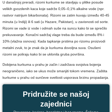
U današnjoj preradi, rizomi kurkume se stavljaju u plitke posude
velikih gvozdenih kaca koje sadrže 0,05–0,1% alkalne vode (npr.
rastvor natrijum bikarbonata). Rizomi se zatim kuvaju između 40-45
minuta (u Indiji) ili 6 sati (u Hazare, Pakistan), u zavisnosti od sorte.
Rizomi se vade iz vode i odmah suše na suncu kako bi se sprečilo
prekuvavanje. Konačni sadržaj vlage treba da bude između 8% i
10% (vlažna osnova). Kada tapkanje prstima po rizomu proizvodi
metalni zvuk, to je znak da je kurkuma dovoljna suva. Osušeni
rizomi se poliraju kako bi se uklonila gruba površina.
Dobijena kurkuma u prahu je začin i zadržava svojstva bojenja
neograničeno, iako se ukus može smanjiti tokom vremena. Zaštita
kurkume u prahu od sunčeve svetlosti usporava brzinu propadanja.
Pridružite se našoj
zajednici