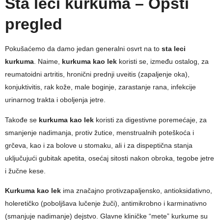
Sta leci kurkuma – Opšti
pregled
Pokušaćemo da damo jedan generalni osvrt na to
sta leci
kurkuma
. Naime,
kurkuma kao lek
koristi se, između ostalog, za
reumatoidni artritis, hronični prednji uveitis (zapaljenje oka),
konjuktivitis, rak kože, male boginje, zarastanje rana, infekcije
urinarnog trakta i oboljenja jetre.
Takođe se
kurkuma kao lek
koristi za digestivne poremećaje, za
smanjenje nadimanja, protiv žutice, menstrualnih poteškoća i
grčeva, kao i za bolove u stomaku, ali i za dispeptična stanja
uključujući gubitak apetita, osećaj sitosti nakon obroka, tegobe jetre
i žučne kese.
Kurkuma kao lek
ima značajno protivzapaljensko, antioksidativno,
holeretičko (poboljšava lučenje žuči), antimikrobno i karminativno
(smanjuje nadimanje) dejstvo. Glavne kliničke “mete” kurkume su