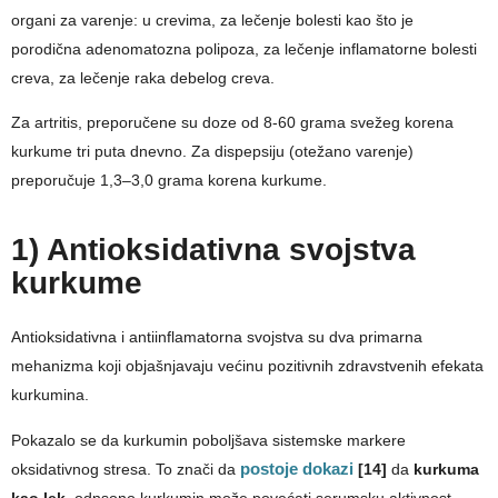
organi za varenje: u crevima, za lečenje bolesti kao što je
porodična adenomatozna polipoza, za lečenje inflamatorne bolesti
creva, za lečenje raka debelog creva.
Za artritis, preporučene su doze od 8-60 grama svežeg korena
kurkume tri puta dnevno. Za dispepsiju (otežano varenje)
preporučuje 1,3–3,0 grama korena kurkume.
1) Antioksidativna svojstva
kurkume
Antioksidativna i antiinflamatorna svojstva su dva primarna
mehanizma koji objašnjavaju većinu pozitivnih zdravstvenih efekata
kurkumina.
Pokazalo se da kurkumin poboljšava sistemske markere
oksidativnog stresa. To znači da
postoje dokazi
[14]
da
kurkuma
kao lek
, odnsono kurkumin može povećati serumsku aktivnost