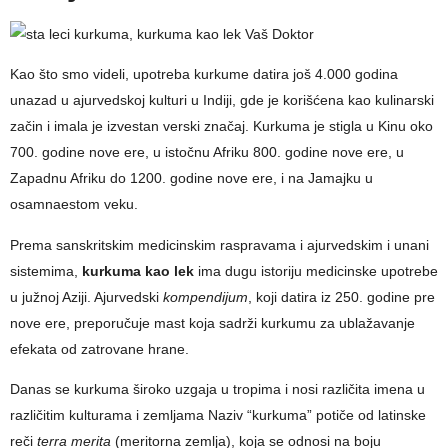
Kao što smo videli, upotreba kurkume datira još 4.000 godina
unazad u ajurvedskoj kulturi u Indiji, gde je korišćena kao kulinarski
začin i imala je izvestan verski značaj. Kurkuma je stigla u Kinu oko
700. godine nove ere, u istočnu Afriku 800. godine nove ere, u
Zapadnu Afriku do 1200. godine nove ere, i na Jamajku u
osamnaestom veku.
Prema sanskritskim medicinskim raspravama i ajurvedskim i unani
sistemima,
kurkuma kao lek
ima dugu istoriju medicinske upotrebe
u južnoj Aziji. Ajurvedski
kompendijum
, koji datira iz 250. godine pre
nove ere, preporučuje mast koja sadrži kurkumu za ublažavanje
efekata od zatrovane hrane.
Danas se kurkuma široko uzgaja u tropima i nosi različita imena u
različitim kulturama i zemljama Naziv “kurkuma” potiče od latinske
reči
terra merita
(meritorna zemlja), koja se odnosi na boju