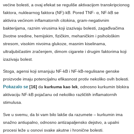
većine bolesti, a ovaj efekat se reguliše aktivacijom transkripcionog
faktora, nuklearnog faktora (NF)-kB. Pored TNF- α, NF-kB se
aktivira većinom inflamatornih citokina, gram-negativnim
bakterijama, raznim virusima koji izazivaju bolesti, zagađivačima
životne sredine, hemijskim, fizičkim, mehaničkim i psihološkim
stresom, visokim nivoima glukoze, masnim kiselinama,
ultraljubičastim zračenjem, dimom cigarete i drugim faktorima koji
izazivaju bolest.
Stoga, agensi koji smanjuju NF-kB i NF-kB-regulisane genske
proizvode imaju potencijalnu efikasnost protiv nekoliko ovih bolesti.
Pokazalo se
[16]
da
kurkuma kao lek
, odnosno kurkumin blokira
aktivaciju NF-kB pojačanu od nekoliko različitih inflamatornih
stimulusa.
Sve u svemu, da bi vam bilo lakše da razumete – kurkumin ima
snažno antiupalno, odnosno antizapaljensko dejstvo, a upalni
procesi leže u osnovi svake akutne i hronične bolesti.