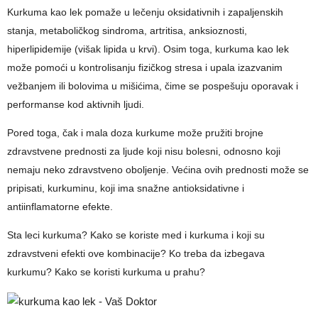
Kurkuma kao lek pomaže u lečenju oksidativnih i zapaljenskih
stanja, metaboličkog sindroma, artritisa, anksioznosti,
hiperlipidemije (višak lipida u krvi). Osim toga, kurkuma kao lek
može pomoći u kontrolisanju fizičkog stresa i upala izazvanim
vežbanjem ili bolovima u mišićima, čime se pospešuju oporavak i
performanse kod aktivnih ljudi.
Pored toga, čak i mala doza kurkume može pružiti brojne
zdravstvene prednosti za ljude koji nisu bolesni, odnosno koji
nemaju neko zdravstveno oboljenje. Većina ovih prednosti može se
pripisati, kurkuminu, koji ima snažne antioksidativne i
antiinflamatorne efekte.
Sta leci kurkuma? Kako se koriste med i kurkuma i koji su
zdravstveni efekti ove kombinacije? Ko treba da izbegava
kurkumu? Kako se koristi kurkuma u prahu?