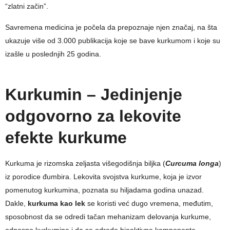
“zlatni začin”.
Savremena medicina je počela da prepoznaje njen značaj, na šta
ukazuje više od 3.000 publikacija koje se bave kurkumom i koje su
izašle u poslednjih 25 godina.
Kurkumin – Jedinjenje
odgovorno za lekovite
efekte kurkume
Kurkuma je rizomska zeljasta višegodišnja biljka (
Curcuma longa
)
iz porodice đumbira. Lekovita svojstva kurkume, koja je izvor
pomenutog kurkumina, poznata su hiljadama godina unazad.
Dakle,
kurkuma kao lek
se koristi već dugo vremena, međutim,
sposobnost da se odredi tačan mehanizam delovanja kurkume,
odnosno kurkumina i da se odrede bioaktivne komponente