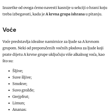
Izuzetke od ovoga ćemo navesti kasnije u sekciji o hrani koju
treba izbegavati, kada je
A krvna grupa ishrana
u pitanju.
Voće
Voće predstavlja idealne namirnice za ljude sa A krvnom
grupom. Neki od preporučenih voćnih plodova za ljude koji
prate dijetu A krvne grupe uključuju više alkalnog voća, kao
što su:
Šljive;
Suve šljive;
Smokve;
Suvo grožđe;
Grejpfrut;
Limun;
Ananas;