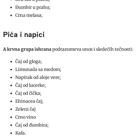
Đumbir u prahu;
Crna melasa;
Pića i napici
A krvna grupa ishrana
podrazumeva unos i sledećih tečnosti:
Čaj od gloga;
Limunada sa medom;
Napitak od aloje vere;
Čaj od lucerke;
Čaj od čička;
Ehinacea čaj;
Zeleni čaj
Crno vino
Čaj od đumbira;
Kafa.