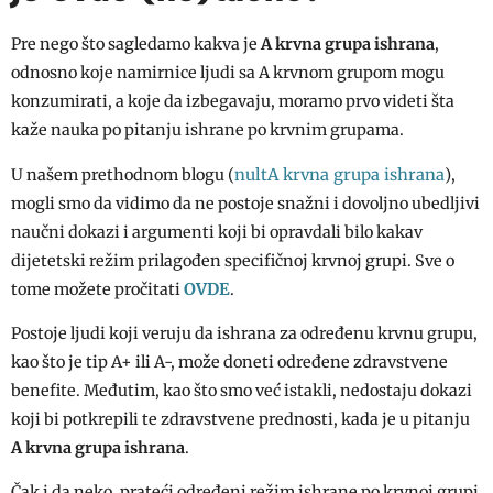
Pre nego što sagledamo kakva je
A krvna grupa ishrana
,
odnosno koje namirnice ljudi sa A krvnom grupom mogu
konzumirati, a koje da izbegavaju, moramo prvo videti šta
kaže nauka po pitanju ishrane po krvnim grupama.
nultA krvna grupa ishrana
U našem prethodnom blogu (
),
mogli smo da vidimo da ne postoje snažni i dovoljno ubedljivi
naučni dokazi i argumenti koji bi opravdali bilo kakav
dijetetski režim prilagođen specifičnoj krvnoj grupi. Sve o
OVDE
tome možete pročitati
.
Postoje ljudi koji veruju da ishrana za određenu krvnu grupu,
kao što je tip A+ ili A-, može doneti određene zdravstvene
benefite. Međutim, kao što smo već istakli, nedostaju dokazi
koji bi potkrepili te zdravstvene prednosti, kada je u pitanju
A krvna grupa ishrana
.
Čak i da neko, prateći određeni režim ishrane po krvnoj grupi