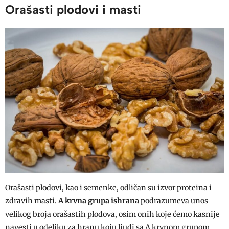
Orašasti plodovi i masti
Orašasti plodovi, kao i semenke, odličan su izvor proteina i
zdravih masti.
A krvna grupa ishrana
podrazumeva unos
velikog broja orašastih plodova, osim onih koje ćemo kasnije
navesti u odeljku za hranu koju ljudi sa A krvnom grupom