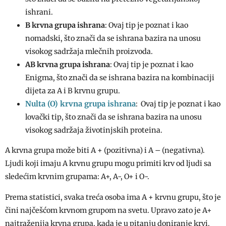
ishrani.
B krvna grupa ishrana
: Ovaj tip je poznat i kao
nomadski, što znači da se ishrana bazira na unosu
visokog sadržaja mlečnih proizvoda.
AB krvna grupa ishrana
: Ovaj tip je poznat i kao
Enigma, što znači da se ishrana bazira na kombinaciji
dijeta za A i B krvnu grupu.
Nulta (O) krvna grupa ishrana
: Ovaj tip je poznat i kao
lovački tip, što znači da se ishrana bazira na unosu
visokog sadržaja životinjskih proteina.
A krvna grupa može biti A + (pozitivna) i A – (negativna).
Ljudi koji imaju A krvnu grupu mogu primiti krv od ljudi sa
sledećim krvnim grupama: A+, A-, O+ i O-.
Prema statistici, svaka treća osoba ima A + krvnu grupu, što je
čini najčešćom krvnom grupom na svetu. Upravo zato je A+
najtraženija krvna grupa, kada je u pitanju doniranje krvi.