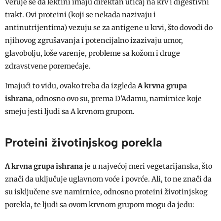
Veruje se da lektini imaju direktan uticaj na krv i digestivni
trakt. Ovi proteini (koji se nekada nazivaju i
antinutrijentima) vezuju se za antigene u krvi, što dovodi do
njihovog zgrušavanja i potencijalno izazivaju umor,
glavobolju, loše varenje, probleme sa kožom i druge
zdravstvene poremećaje.
Imajući to vidu, ovako treba da izgleda
A krvna grupa
ishrana
, odnosno ovo su, prema D’Adamu, namirnice koje
smeju jesti ljudi sa A krvnom grupom.
Proteini životinjskog porekla
A krvna grupa ishrana
je u najvećoj meri vegetarijanska, što
znači da uključuje uglavnom voće i povrće. Ali, to ne znači da
su isključene sve namirnice, odnosno proteini životinjskog
porekla, te ljudi sa ovom krvnom grupom mogu da jedu: