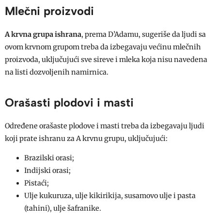
Mlečni proizvodi
A krvna grupa ishrana
, prema D’Adamu, sugeriše da ljudi sa
ovom krvnom grupom treba da izbegavaju većinu mlečnih
proizvoda, uključujući sve sireve i mleka koja nisu navedena
na listi dozvoljenih namirnica.
Orašasti plodovi i masti
Određene orašaste plodove i masti treba da izbegavaju ljudi
koji prate ishranu za A krvnu grupu, uključujući:
Brazilski orasi;
Indijski orasi;
Pistaći;
Ulje kukuruza, ulje kikirikija, susamovo ulje i pasta
(tahini), ulje šafranike.