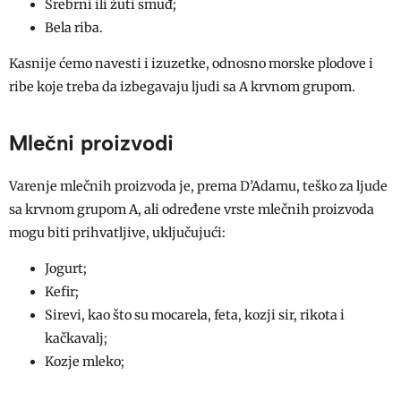
Srebrni ili žuti smuđ;
Bela riba.
Kasnije ćemo navesti i izuzetke, odnosno morske plodove i
ribe koje treba da izbegavaju ljudi sa A krvnom grupom.
Mlečni proizvodi
Varenje mlečnih proizvoda je, prema D’Adamu, teško za ljude
sa krvnom grupom A, ali određene vrste mlečnih proizvoda
mogu biti prihvatljive, uključujući:
Jogurt;
Kefir;
Sirevi, kao što su mocarela, feta, kozji sir, rikota i
kačkavalj;
Kozje mleko;