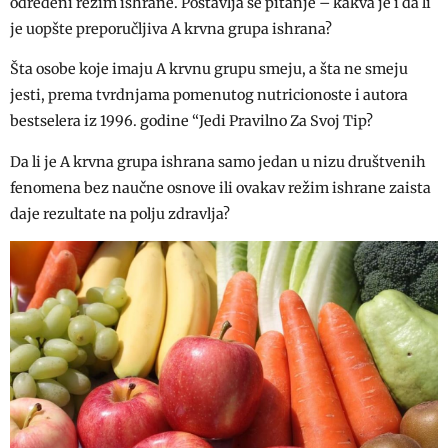
određeni režim ishrane. Postavlja se pitanje – kakva je i da li
je uopšte preporučljiva A krvna grupa ishrana?
Šta osobe koje imaju A krvnu grupu smeju, a šta ne smeju
jesti, prema tvrdnjama pomenutog nutricionoste i autora
bestselera iz 1996. godine “Jedi Pravilno Za Svoj Tip?
Da li je A krvna grupa ishrana samo jedan u nizu društvenih
fenomena bez naučne osnove ili ovakav režim ishrane zaista
daje rezultate na polju zdravlja?