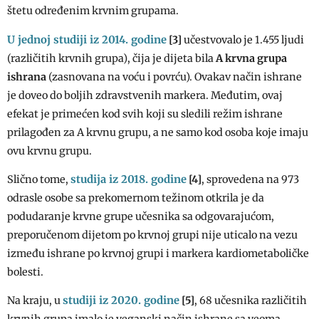
štetu određenim krvnim grupama.
U jednoj studiji iz 2014. godine
[3]
učestvovalo je 1.455 ljudi
(različitih krvnih grupa), čija je dijeta bila
A krvna grupa
ishrana
(zasnovana na voću i povrću). Ovakav način ishrane
je doveo do boljih zdravstvenih markera. Međutim, ovaj
efekat je primećen kod svih koji su sledili režim ishrane
prilagođen za A krvnu grupu, a ne samo kod osoba koje imaju
ovu krvnu grupu.
studija iz 2018. godine
Slično tome,
[4]
, sprovedena na 973
odrasle osobe sa prekomernom težinom otkrila je da
podudaranje krvne grupe učesnika sa odgovarajućom,
preporučenom dijetom po krvnoj grupi nije uticalo na vezu
između ishrane po krvnoj grupi i markera kardiometaboličke
bolesti.
studiji iz 2020. godine
Na kraju, u
[5]
, 68 učesnika različitih