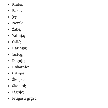
Kraba;
Rakovi;
Jegulja;
Iverak;
Žabe;
Vahnja;
Oslić;
Haringa;
Jastog;
Dagnje;
Hobotnica;
Ostrige;
Školjke;
Škampi;
Lignje;
Prugasti grgeč.