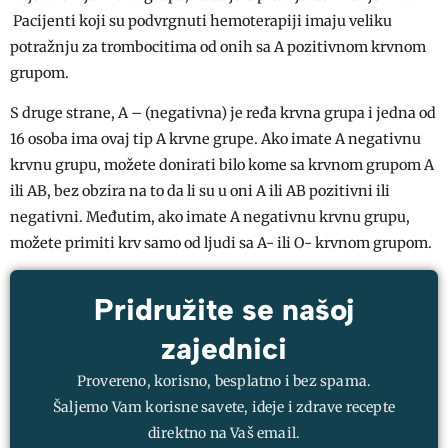
Pacijenti koji su podvrgnuti hemoterapiji imaju veliku
potražnju za trombocitima od onih sa A pozitivnom krvnom
grupom.
S druge strane, A – (negativna) je ređa krvna grupa i jedna od
16 osoba ima ovaj tip A krvne grupe. Ako imate A negativnu
krvnu grupu, možete donirati bilo kome sa krvnom grupom A
ili AB, bez obzira na to da li su u oni A ili AB pozitivni ili
negativni. Međutim, ako imate A negativnu krvnu grupu,
možete primiti krv samo od ljudi sa A- ili O- krvnom grupom.
Pridružite se našoj
zajednici
Provereno, korisno, besplatno i bez spama.
Šaljemo Vam korisne savete, ideje i zdrave recepte
direktno na Vaš email.