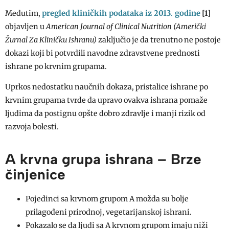
pregled kliničkih podataka iz 2013
.
godine
Međutim,
[1]
objavljen u
American Journal of Clinical Nutrition (Američki
Žurnal Za Kliničku Ishranu)
zaključio je da trenutno ne postoje
dokazi koji bi potvrdili navodne zdravstvene prednosti
ishrane po krvnim grupama.
Uprkos nedostatku naučnih dokaza, pristalice ishrane po
krvnim grupama tvrde da upravo ovakva ishrana pomaže
ljudima da postignu opšte dobro zdravlje i manji rizik od
razvoja bolesti.
A krvna grupa ishrana – Brze
činjenice
Pojedinci sa krvnom grupom A možda su bolje
prilagođeni prirodnoj, vegetarijanskoj ishrani.
Pokazalo se da ljudi sa A krvnom grupom imaju niži