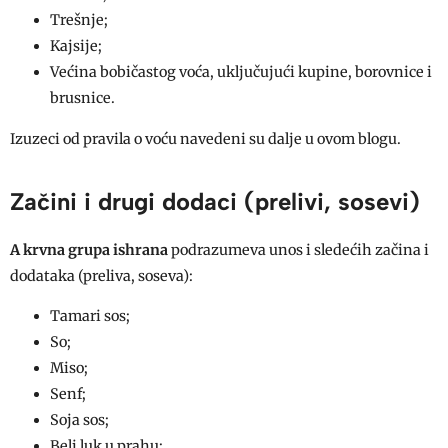
Trešnje;
Kajsije;
Većina bobičastog voća, uključujući kupine, borovnice i
brusnice.
Izuzeci od pravila o voću navedeni su dalje u ovom blogu.
Začini i drugi dodaci (prelivi, sosevi)
A krvna grupa ishrana
podrazumeva unos i sledećih začina i
dodataka (preliva, soseva):
Tamari sos;
So;
Miso;
Senf;
Soja sos;
Beli luk u prahu;