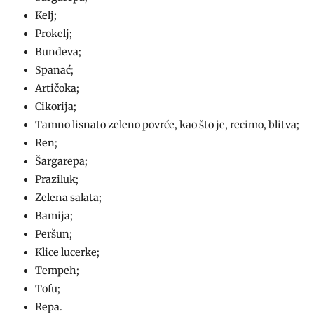
Kelj;
Prokelj;
Bundeva;
Spanać;
Artičoka;
Cikorija;
Tamno lisnato zeleno povrće, kao što je, recimo, blitva;
Ren;
Šargarepa;
Praziluk;
Zelena salata;
Bamija;
Peršun;
Klice lucerke;
Tempeh;
Tofu;
Repa.