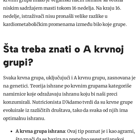
krvnih grupa imalo je veganski način ishrane sa veoma
niskim sadržajem masti tokom 16 nedelja. Na kraju 16.
nedelje, istraživači nisu pronašli velike razlike u
kardiometaboličkim promenama između bilo koje grupe.
Šta treba znati o A krvnoj
grupi?
Svaka krvna grupa, uključujući i A krvnu grupu, zasnovana je
na genetici. Teorija ishrane po krvnim grupama kategoriše
namirnice koje odražavaju ishranu koju bi naši preci
konzumirali. Nutricionista D’Adamo tvrdi da su krvne grupe
evoluirale iz različitih društava, tako da svaka od njih ima
optimalnu ishranu.
A krvna grupa ishrana
: Ovaj tip poznat je i kao agrarni,
što znači da se bazira na pretežno vegetarijanskoj