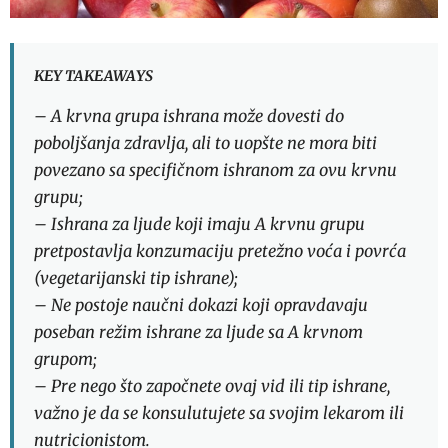
KEY TAKEAWAYS
– A krvna grupa ishrana može dovesti do
poboljšanja zdravlja, ali to uopšte ne mora biti
povezano sa specifičnom ishranom za ovu krvnu
grupu;
– Ishrana za ljude koji imaju A krvnu grupu
pretpostavlja konzumaciju pretežno voća i povrća
(vegetarijanski tip ishrane);
– Ne postoje naučni dokazi koji opravdavaju
poseban režim ishrane za ljude sa A krvnom
grupom;
– Pre nego što započnete ovaj vid ili tip ishrane,
važno je da se konsulutujete sa svojim lekarom ili
nutricionistom.