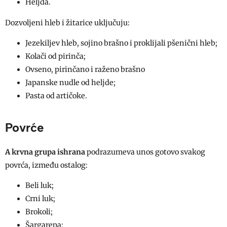
Heljda.
Dozvoljeni hleb i žitarice uključuju:
Jezekiljev hleb, sojino brašno i proklijali pšenični hleb;
Kolači od pirinča;
Ovseno, pirinčano i raženo brašno
Japanske nudle od heljde;
Pasta od artičoke.
Povrće
A krvna grupa ishrana
podrazumeva unos gotovo svakog
povrća, između ostalog:
Beli luk;
Crni luk;
Brokoli;
Šargarepa;