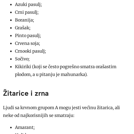
Azuki pasulj;
Crni pasulj;
Boranija;
Grašak;
Pinto pasulj;
Crvena soja;
Crnooki pasulj;
Sočivo;
Kikiriki (koji se često pogrešno smatra orašastim
plodom, a u pitanju je mahunarka).
Žitarice i zrna
Ljudi sa krvnom grupom A mogu jesti većinu žitarica, ali
neke od najkorisnijih se smatraju:
Amarant;