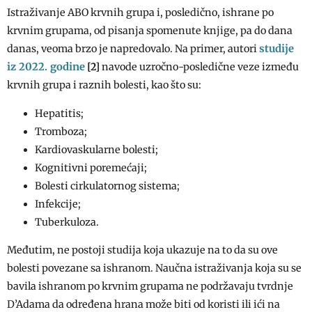
Istraživanje ABO krvnih grupa i, posledično, ishrane po
krvnim grupama, od pisanja spomenute knjige, pa do dana
studije
danas, veoma brzo je napredovalo. Na primer, autori
iz 2022. godine
[2]
navode uzročno-posledične veze između
krvnih grupa i raznih bolesti, kao što su:
Hepatitis;
Tromboza;
Kardiovaskularne bolesti;
Kognitivni poremećaji;
Bolesti cirkulatornog sistema;
Infekcije;
Tuberkuloza.
Međutim, ne postoji studija koja ukazuje na to da su ove
bolesti povezane sa ishranom. Naučna istraživanja koja su se
bavila ishranom po krvnim grupama ne podržavaju tvrdnje
D’Adama da određena hrana može biti od koristi ili ići na