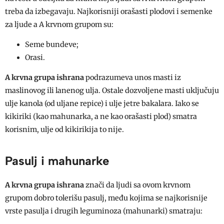
treba da izbegavaju. Najkorisniji orašasti plodovi i semenke
za ljude a A krvnom grupom su:
Seme bundeve;
Orasi.
A krvna grupa ishrana
podrazumeva unos masti iz
maslinovog ili lanenog ulja. Ostale dozvoljene masti uključuju
ulje kanola (od uljane repice) i ulje jetre bakalara. Iako se
kikiriki (kao mahunarka, a ne kao orašasti plod) smatra
korisnim, ulje od kikirikija to nije.
Pasulj i mahunarke
A krvna grupa ishrana
znači da ljudi sa ovom krvnom
grupom dobro tolerišu pasulj, među kojima se najkorisnije
vrste pasulja i drugih leguminoza (mahunarki) smatraju: