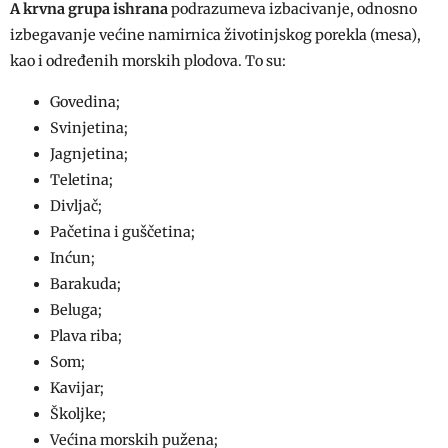
A krvna grupa ishrana
podrazumeva izbacivanje, odnosno
izbegavanje većine namirnica životinjskog porekla (mesa),
kao i određenih morskih plodova. To su:
Govedina;
Svinjetina;
Jagnjetina;
Teletina;
Divljač;
Pačetina i guščetina;
Inćun;
Barakuda;
Beluga;
Plava riba;
Som;
Kavijar;
Školjke;
Većina morskih pužena;