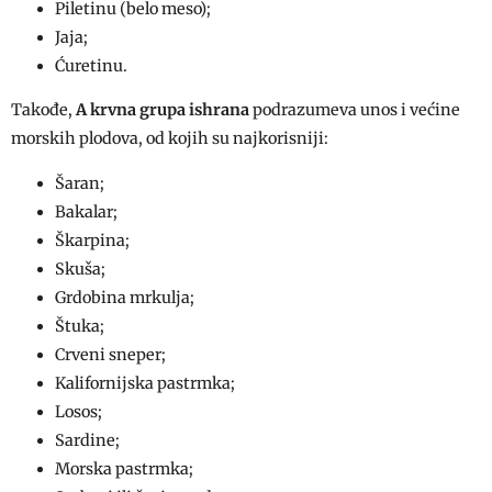
Piletinu (belo meso);
Jaja;
Ćuretinu.
Takođe,
A krvna grupa ishrana
podrazumeva unos i većine
morskih plodova, od kojih su najkorisniji:
Šaran;
Bakalar;
Škarpina;
Skuša;
Grdobina mrkulja;
Štuka;
Crveni sneper;
Kalifornijska pastrmka;
Losos;
Sardine;
Morska pastrmka;