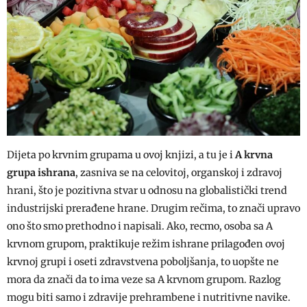
Dijeta po krvnim grupama u ovoj knjizi, a tu je i
A krvna
grupa ishrana
, zasniva se na celovitoj, organskoj i zdravoj
hrani, što je pozitivna stvar u odnosu na globalistički trend
industrijski prerađene hrane. Drugim rečima, to znači upravo
ono što smo prethodno i napisali. Ako, recmo, osoba sa A
krvnom grupom, praktikuje režim ishrane prilagođen ovoj
krvnoj grupi i oseti zdravstvena poboljšanja, to uopšte ne
mora da znači da to ima veze sa A krvnom grupom. Razlog
mogu biti samo i zdravije prehrambene i nutritivne navike.