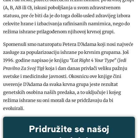
(A, B, AB ili O), iskusi poboljšanja u svom zdravstvenom
statusu, pre će biti da je do toga došlo usled zdravijeg izbora
celovite hrane i izbacivanja rafinisanih namirnica, nego do
režima ishrane prilagođenom njihovoj krvnoj grupi.
Spomenuli smo naturopatu Petera D’Adama koji nosi najveće
zasluge za popularizoaciju ishrane po krvnim grupama. Još
1996. godine napisao je knjigu
“Eat Right 4 Your Type” (Jedi
Pravilno Za Svoj Tip)
koja i dan danas privlači veliku pažnju
svetske i medicinske javnosti. Okosnicu ove knjige čini
uverenje D’Adama da svaka krvna grupa jeste rezultat
genetskih osobina naših predaka, a to uključuje i kojeg
režima ishrane su oni morali da se pridržavaju da bi
evoluirali.
Pridružite se našoj