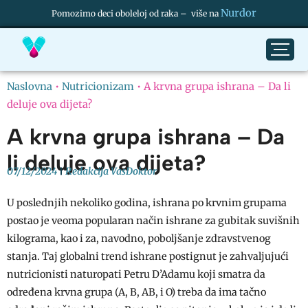
Nurdor
Pomozimo deci oboleloj od raka – više na
Naslovna
•
Nutricionizam
•
A krvna grupa ishrana – Da li
deluje ova dijeta?
A krvna grupa ishrana – Da
li deluje ova dijeta?
07/12/2024
Redakcija VasDoktor
U poslednjih nekoliko godina, ishrana po krvnim grupama
postao je veoma popularan način ishrane za gubitak suvišnih
kilograma, kao i za, navodno, poboljšanje zdravstvenog
stanja. Taj globalni trend ishrane postignut je zahvaljujući
nutricionisti naturopati Petru D’Adamu koji smatra da
određena krvna grupa (A, B, AB, i O) treba da ima tačno