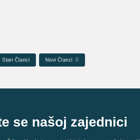
ve veći broj pristalica iz različitih razloga ili uverenja. U suštini,...
Stari Članci
Novi Članci
te se našoj zajednici