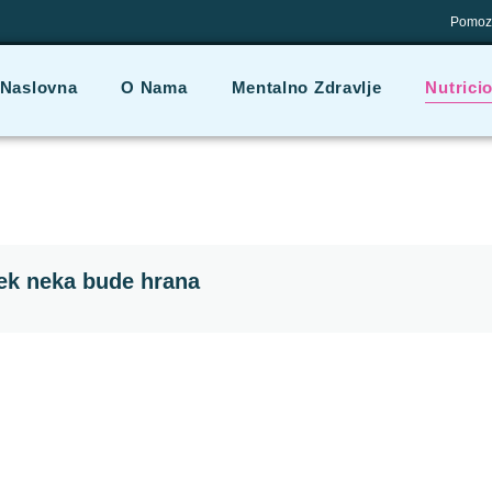
Pomozi
Naslovna
O Nama
Mentalno Zdravlje
Nutrici
lek neka bude hrana