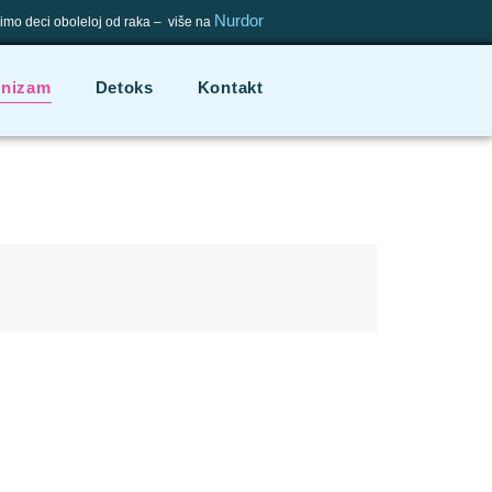
Nurdor
mo deci oboleloj od raka – više na
onizam
Detoks
Kontakt