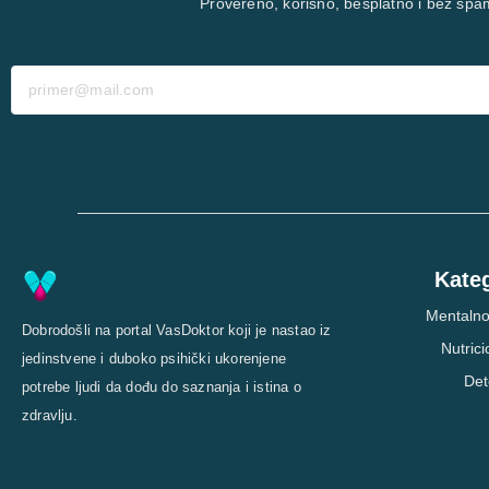
Provereno, korisno, besplatno i bez spa
Kateg
Mentalno
Dobrodošli na portal VasDoktor koji je nastao iz
Nutric
jedinstvene i duboko psihički ukorenjene
Det
potrebe ljudi da dođu do saznanja i istina o
zdravlju.