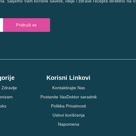
ma. Šaljemo Vam korisne savete, ideje i zdrave recepte direktno na V
Pridruži se
orije
Korisni Linkovi
 Zdravlje
Kontaktirajte Nas
ionizam
Postanite VasDoktor saradnik
oks
Politika Privatnosti
Uslovi korišćenja
Napomena
Posesivnos