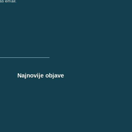
aš email.
Najnovije objave
t – Kada veza postane trka za