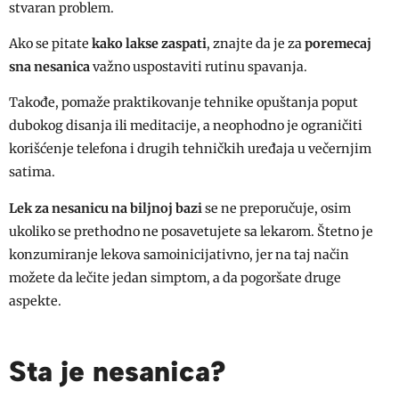
stvaran problem.
Ako se pitate
kako lakse zaspati
, znajte da je za
poremecaj
sna nesanica
važno uspostaviti rutinu spavanja.
Takođe, pomaže praktikovanje tehnike opuštanja poput
dubokog disanja ili meditacije, a neophodno je ograničiti
korišćenje telefona i drugih tehničkih uređaja u večernjim
satima.
Lek za nesanicu na biljnoj bazi
se ne preporučuje, osim
ukoliko se prethodno ne posavetujete sa lekarom. Štetno je
konzumiranje lekova samoinicijativno, jer na taj način
možete da lečite jedan simptom, a da pogoršate druge
aspekte.
Sta je nesanica?