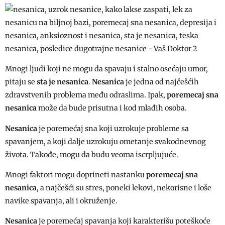
Mnogi ljudi koji ne mogu da spavaju i stalno osećaju umor,
pitaju se
sta je nesanica
.
Nesanica
je jedna od najčešćih
zdravstvenih problema među odraslima. Ipak,
poremecaj sna
nesanica
može da bude prisutna i kod mlađih osoba.
Nesanica
je poremećaj sna koji uzrokuje probleme sa
spavanjem, a koji dalje uzrokuju ometanje svakodnevnog
života. Takođe, mogu da budu veoma iscrpljujuće.
Mnogi faktori mogu doprineti nastanku
poremecaj sna
nesanica
, a najčešći su stres, poneki lekovi, nekorisne i loše
navike spavanja, ali i okruženje.
Nesanica
je poremećaj spavanja koji karakterišu poteškoće