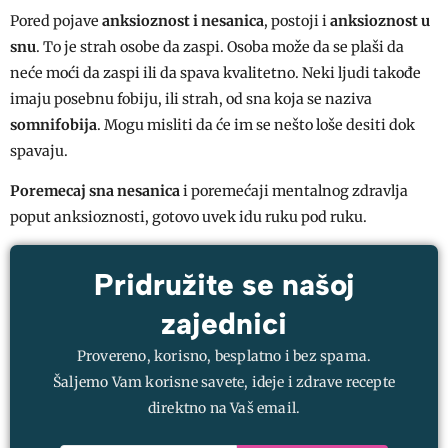
Pored pojave
anksioznost i nesanica
, postoji i
anksioznost u
snu
. To je strah osobe da zaspi. Osoba može da se plaši da
neće moći da zaspi ili da spava kvalitetno. Neki ljudi takođe
imaju posebnu fobiju, ili strah, od sna koja se naziva
somnifobija
. Mogu misliti da će im se nešto loše desiti dok
spavaju.
Poremecaj sna nesanica
i poremećaji mentalnog zdravlja
poput anksioznosti, gotovo uvek idu ruku pod ruku.
Pridružite se našoj
zajednici
Provereno, korisno, besplatno i bez spama.
Šaljemo Vam korisne savete, ideje i zdrave recepte
direktno na Vaš email.