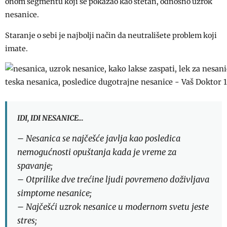
onom segmentu koji se pokazao kao štetan, odnosno uzrok
nesanice.
Staranje o sebi je najbolji način da neutrališete problem koji
imate.
IDI, IDI NESANICE…
– Nesanica se najčešće javlja kao posledica
nemogućnosti opuštanja kada je vreme za
spavanje;
– Otprilike dve trećine ljudi povremeno doživljava
simptome nesanice;
– Najčešći uzrok nesanice u modernom svetu jeste
stres;