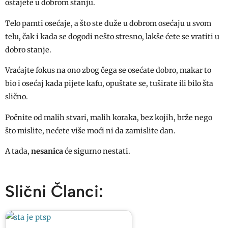
ostajete u dobrom stanju.
Telo pamti osećaje, a što ste duže u dobrom osećaju u svom
telu, čak i kada se dogodi nešto stresno, lakše ćete se vratiti u
dobro stanje.
Vraćajte fokus na ono zbog čega se osećate dobro, makar to
bio i osećaj kada pijete kafu, opuštate se, tuširate ili bilo šta
slično.
Počnite od malih stvari, malih koraka, bez kojih, brže nego
što mislite, nećete više moći ni da zamislite dan.
A tada,
nesanica
će sigurno nestati.
Slični Članci: