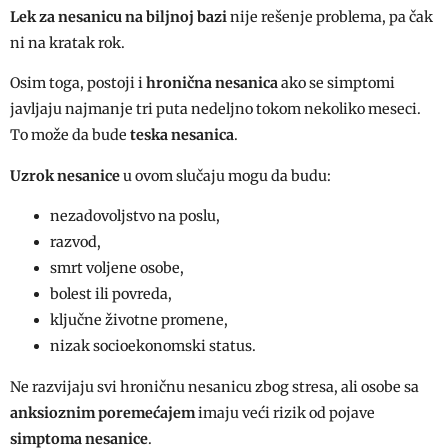
Lek za nesanicu na biljnoj bazi
nije rešenje problema, pa čak
ni na kratak rok.
Osim toga, postoji i
hronična nesanica
ako se simptomi
javljaju najmanje tri puta nedeljno tokom nekoliko meseci.
To može da bude
teska nesanica
.
Uzrok nesanice
u ovom slučaju mogu da budu:
nezadovoljstvo na poslu,
razvod,
smrt voljene osobe,
bolest ili povreda,
ključne životne promene,
nizak socioekonomski status.
Ne razvijaju svi hroničnu nesanicu zbog stresa, ali osobe sa
anksioznim poremećajem
imaju veći rizik od pojave
simptoma nesanice
.