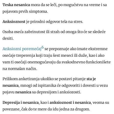
Teska nesanica
mora da se leči, po mogućstvu na vreme i sa
pojavom prvih simptoma.
Anksioznost
je prirodni odgovor tela na stres.
Osoba oseća zabrinutost ili strah od onoga što će se sledeće
desiti.
6
Anksiozni poremećaj
se prepoznaje ako imate ekstremne
osećaje treperenja koji traju šest meseci ili duže, kao i ako
vam ti osećaji onemogućavaju da svakodnevno funkcionišete
na normalan način.
Prilikom anketiranja ukoliko se postavi pitanje
sta je
nesanica
, mnogi od ispitanika će odgovoriti i dovesti u vezu
pojavu
nesanica
sa depresijom i anksiozosti.
Depresija i nesanica
, kao i
anksioznost i nesanica
, veoma su
povezane, čak do te mere da idu jedna za drugom.