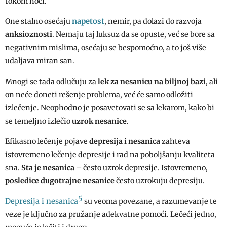
tokom noći.
napetost
One stalno osećaju
, nemir, pa dolazi do razvoja
anksioznosti
. Nemaju taj luksuz da se opuste, već se bore sa
negativnim mislima, osećaju se bespomoćno, a to još više
udaljava miran san.
Mnogi se tada odlučuju za
lek za nesanicu na biljnoj bazi
, ali
on neće doneti rešenje problema, već će samo odložiti
izlečenje. Neophodno je posavetovati se sa lekarom, kako bi
se temeljno izlečio
uzrok nesanice
.
Efikasno lečenje pojave
depresija i nesanica
zahteva
istovremeno lečenje depresije i rad na poboljšanju kvaliteta
sna.
Sta je nesanica
– često uzrok depresije. Istovremeno,
posledice dugotrajne nesanice
često uzrokuju depresiju.
5
Depresija i nesanica
su veoma povezane, a razumevanje te
veze je ključno za pružanje adekvatne pomoći. Lečeći jedno,