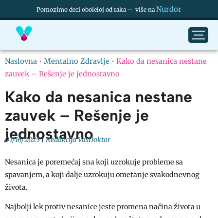
Nurdor
Pomozimo deci oboleloj od raka – više na
Naslovna
•
Mentalno Zdravlje
•
Kako da nesanica nestane
zauvek – Rešenje je jednostavno
Kako da nesanica nestane
zauvek – Rešenje je
jednostavno
07/16/2025
Redakcija VasDoktor
Nesanica je poremećaj sna koji uzrokuje probleme sa
spavanjem, a koji dalje uzrokuju ometanje svakodnevnog
života.
Najbolji lek protiv nesanice jeste promena načina života u