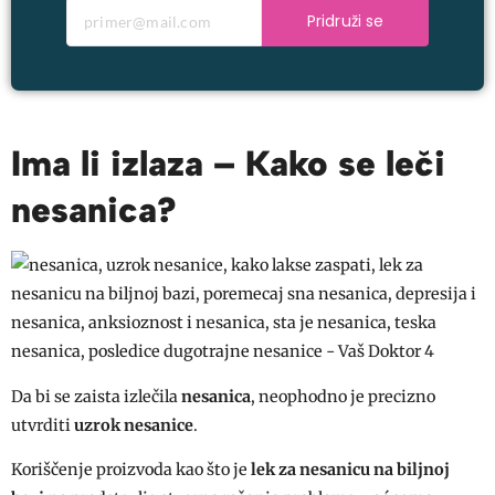
Pridruži se
Ima li izlaza – Kako se leči
nesanica?
Da bi se zaista izlečila
nesanica
, neophodno je precizno
utvrditi
uzrok nesanice
.
Koriščenje proizvoda kao što je
lek za nesanicu na biljnoj