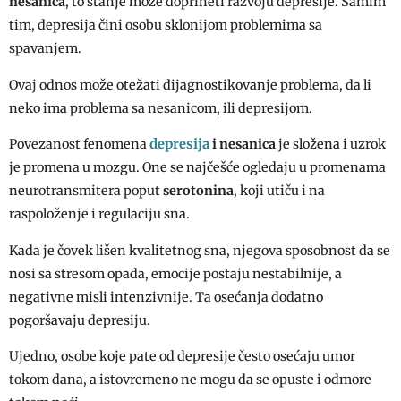
nesanica
, to stanje može doprineti razvoju depresije. Samim
tim, depresija čini osobu sklonijom problemima sa
spavanjem.
Ovaj odnos može otežati dijagnostikovanje problema, da li
neko ima problema sa nesanicom, ili depresijom.
depresija
Povezanost fenomena
i nesanica
je složena i uzrok
je promena u mozgu. One se najčešće ogledaju u promenama
neurotransmitera poput
serotonina
, koji utiču i na
raspoloženje i regulaciju sna.
Kada je čovek lišen kvalitetnog sna, njegova sposobnost da se
nosi sa stresom opada, emocije postaju nestabilnije, a
negativne misli intenzivnije. Ta osećanja dodatno
pogoršavaju depresiju.
Ujedno, osobe koje pate od depresije često osećaju umor
tokom dana, a istovremeno ne mogu da se opuste i odmore