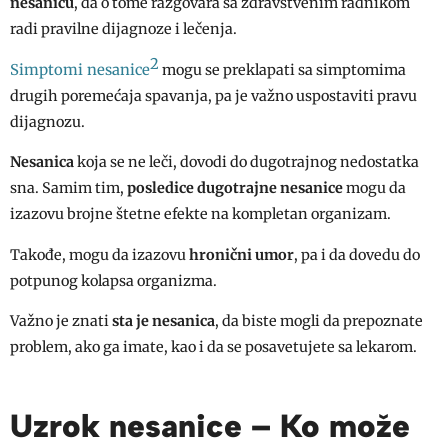
nesanicu
, da o tome razgovara sa zdravstvenim radnikom
radi pravilne dijagnoze i lečenja.
2
Simptomi nesanice
mogu se preklapati sa simptomima
drugih poremećaja spavanja, pa je važno uspostaviti pravu
dijagnozu.
Nesanica
koja se ne leči, dovodi do dugotrajnog nedostatka
sna. Samim tim,
posledice dugotrajne nesanice
mogu da
izazovu brojne štetne efekte na kompletan organizam.
Takođe, mogu da izazovu
hronični umor
, pa i da dovedu do
potpunog kolapsa organizma.
Važno je znati
sta je nesanica
, da biste mogli da prepoznate
problem, ako ga imate, kao i da se posavetujete sa lekarom.
Uzrok nesanice – Ko može