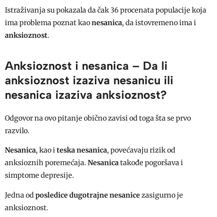
Istraživanja su pokazala da čak 36 procenata populacije koja
ima problema poznat kao
nesanica
, da istovremeno ima i
anksioznost
.
Anksioznost i nesanica – Da li
anksioznost izaziva nesanicu ili
nesanica izaziva anksioznost?
Odgovor na ovo pitanje obično zavisi od toga šta se prvo
razvilo.
Nesanica
, kao i
teska nesanica
, povećavaju rizik od
anksioznih poremećaja.
Nesanica
takođe pogoršava i
simptome depresije.
Jedna od
posledice dugotrajne nesanice
zasigurno je
anksioznost.