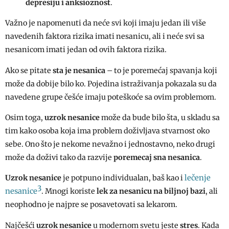
depresiju i anksioznost
.
Važno je napomenuti da neće svi koji imaju jedan ili više
navedenih faktora rizika imati nesanicu, ali i neće svi sa
nesanicom imati jedan od ovih faktora rizika.
Ako se pitate
sta je nesanica
– to je poremećaj spavanja koji
može da dobije bilo ko. Pojedina istraživanja pokazala su da
navedene grupe češće imaju poteškoće sa ovim problemom.
Osim toga,
uzrok nesanice
može da bude bilo šta, u skladu sa
tim kako osoba koja ima problem doživljava stvarnost oko
sebe. Ono što je nekome nevažno i jednostavno, neko drugi
može da doživi tako da razvije
poremecaj sna nesanica
.
lečenje
Uzrok nesanice
je potpuno individualan, baš kao i
3
nesanice
. Mnogi koriste
lek za nesanicu na biljnoj bazi
, ali
neophodno je najpre se posavetovati sa lekarom.
Najčešći
uzrok nesanice
u modernom svetu jeste
stres
. Kada