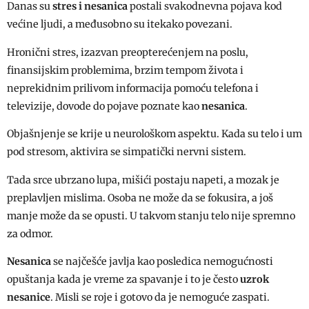
Danas su
stres
i
nesanica
postali svakodnevna pojava kod
većine ljudi, a međusobno su itekako povezani.
Hronični stres, izazvan preopterećenjem na poslu,
finansijskim problemima, brzim tempom života i
neprekidnim prilivom informacija pomoću telefona i
televizije, dovode do pojave poznate kao
nesanica
.
Objašnjenje se krije u neurološkom aspektu. Kada su telo i um
pod stresom, aktivira se simpatički nervni sistem.
Tada srce ubrzano lupa, mišići postaju napeti, a mozak je
preplavljen mislima. Osoba ne može da se fokusira, a još
manje može da se opusti. U takvom stanju telo nije spremno
za odmor.
Nesanica
se najčešće javlja kao posledica nemogućnosti
opuštanja kada je vreme za spavanje i to je često
uzrok
nesanice
. Misli se roje i gotovo da je nemoguće zaspati.