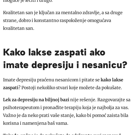
moguće je lečiti i drugo.
Kvalitetan san je ključan za mentalno zdravlje, a sa druge
strane, dobro i konstantno raspoloženje omogućava
kvalitetan san.
Kako lakse zaspati ako
imate depresiju i nesanicu?
Imate depresiju praćenu nesanicom i pitate se
kako lakse
zaspati
? Postoji nekoliko stvari koje možete da pokušate.
Lek za depresiju na biljnoj bazi
nije rešenje. Razgovarajte sa
psihoterapeutom i pronađite terapiju koja je najbolja za vas.
Važno je da neko prati vaše stanje, kako bi pomoć zaista bila
korisna i namenjena baš vama.