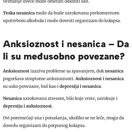
vežbanje uveče može ometati odložiti san.
Teska nesanica
može da bude uzrokovana prekomernom
upotrebom alkohola i može dovesti organizam do kolapsa.
Anksioznost i nesanica – Da
li su međusobno povezane?
Anksioznost
izaziva probleme sa spavanjem, dok
nesanica
pogoršava simptome anksioznosti.
Anksioznost i nesanica
su usko povezane, baš kao i
depresija i nesanica
.
Nesanica
uzrokovana stresom, bilo koje vrste, uzrokuje i
depresiju i anksioznost
.
Ovi poremećaji sna i ponašanja, ukoliko se ne leče, mogu da
dovedu organizam do potpunog kolapsa.