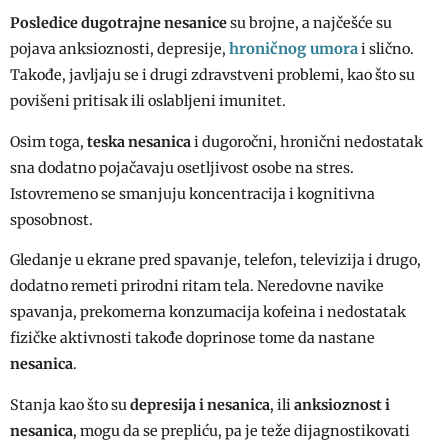
Posledice dugotrajne nesanice
su brojne, a najčešće su
hroničnog umora
pojava anksioznosti, depresije,
i slično.
Takođe, javljaju se i drugi zdravstveni problemi, kao što su
povišeni pritisak ili oslabljeni imunitet.
Osim toga,
teska nesanica
i dugoročni, hronični nedostatak
sna dodatno pojačavaju osetljivost osobe na stres.
Istovremeno se smanjuju koncentracija i kognitivna
sposobnost.
Gledanje u ekrane pred spavanje, telefon, televizija i drugo,
dodatno remeti prirodni ritam tela. Neredovne navike
spavanja, prekomerna konzumacija kofeina i nedostatak
fizičke aktivnosti takođe doprinose tome da nastane
nesanica
.
Stanja kao što su
depresija i nesanica
, ili
anksioznost i
nesanica
, mogu da se prepliću, pa je teže dijagnostikovati