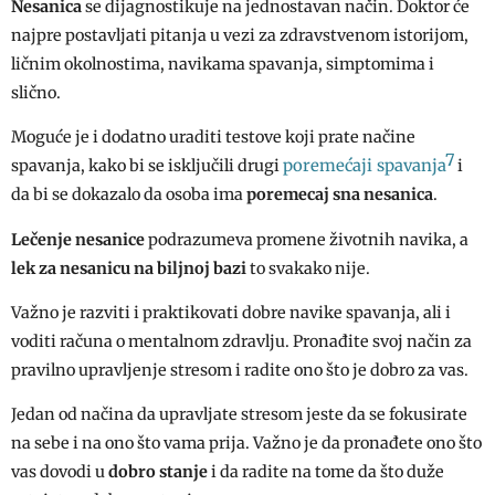
Nesanica
se dijagnostikuje na jednostavan način. Doktor će
najpre postavljati pitanja u vezi za zdravstvenom istorijom,
ličnim okolnostima, navikama spavanja, simptomima i
slično.
Moguće je i dodatno uraditi testove koji prate načine
7
poremećaji spavanja
spavanja, kako bi se isključili drugi
i
da bi se dokazalo da osoba ima
poremecaj sna nesanica
.
Lečenje nesanice
podrazumeva promene životnih navika, a
lek za nesanicu na biljnoj bazi
to svakako nije.
Važno je razviti i praktikovati dobre navike spavanja, ali i
voditi računa o mentalnom zdravlju. Pronađite svoj način za
pravilno upravljenje stresom i radite ono što je dobro za vas.
Jedan od načina da upravljate stresom jeste da se fokusirate
na sebe i na ono što vama prija. Važno je da pronađete ono što
vas dovodi u
dobro stanje
i da radite na tome da što duže