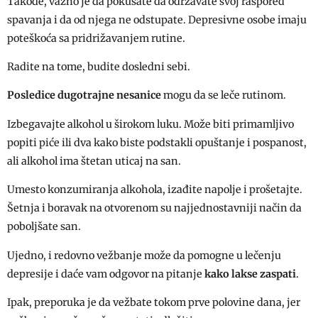
Takođe, važno je da pokušate da održavate svoj raspored
spavanja i da od njega ne odstupate. Depresivne osobe imaju
poteškoća sa pridrižavanjem rutine.
Radite na tome, budite dosledni sebi.
Posledice dugotrajne nesanice
mogu da se leče rutinom.
Izbegavajte alkohol u širokom luku. Može biti primamljivo
popiti piće ili dva kako biste podstakli opuštanje i pospanost,
ali alkohol ima štetan uticaj na san.
Umesto konzumiranja alkohola, izađite napolje i prošetajte.
Šetnja i boravak na otvorenom su najjednostavniji način da
poboljšate san.
Ujedno, i redovno vežbanje može da pomogne u lečenju
depresije i daće vam odgovor na pitanje
kako lakse zaspati
.
Ipak, preporuka je da vežbate tokom prve polovine dana, jer