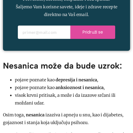
Šaljemo Vam korisne savete, ideje i zdrave recepte
direktno na Vaš email.
Pridruži se
Nesanica može da bude uzrok:
pojave poznate kao
depresija i nesanica
,
pojave poznate kao
anksioznost i nesanica
,
visok krvni pritisak, a može i da izazove srčani ili
moždani udar.
Osim toga,
nesanica
izaziva i apneju u snu, kao i dijabetes,
gojaznost i stanja koja uključuju psihozu.