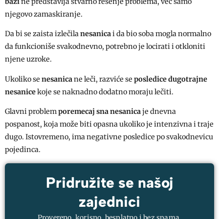
bazi
ne predstavlja stvarno rešenje problema, već samo
njegovo zamaskiranje.
Da bi se zaista izlečila
nesanica
i da bio soba mogla normalno
da funkcioniše svakodnevno, potrebno je locirati i otkloniti
njene uzroke.
Ukoliko se
nesanica
ne leči, razviće se
posledice dugotrajne
nesanice
koje se naknadno dodatno moraju lečiti.
Glavni problem
poremecaj sna nesanica
je dnevna
pospanost, koja može biti opasna ukoliko je intenzivna i traje
dugo. Istovremeno, ima negativne posledice po svakodnevicu
pojedinca.
Pridružite se našoj
zajednici
Provereno, korisno, besplatno i bez spama.