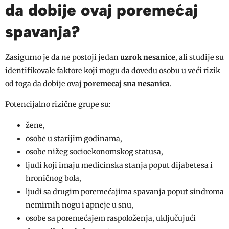
da dobije ovaj poremećaj
spavanja?
Zasigurno je da ne postoji jedan
uzrok nesanice
, ali studije su
identifikovale faktore koji mogu da dovedu osobu u veći rizik
od toga da dobije ovaj
poremecaj sna nesanica
.
Potencijalno rizične grupe su:
žene,
osobe u starijim godinama,
osobe nižeg socioekonomskog statusa,
ljudi koji imaju medicinska stanja poput dijabetesa i
hroničnog bola,
ljudi sa drugim poremećajima spavanja poput sindroma
nemirnih nogu i apneje u snu,
osobe sa poremećajem raspoloženja, uključujući