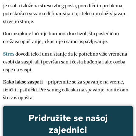
je osoba izložena stresu zbog posla, porodičnih problema,
poteškoća u vezama ili finansijama, i telo i um doživljavaju
stresno stanje.
Ono uzrokuje lučenje hormona
kortizol
, što posledično
otežava opuštanje, a kasnije i samo uspavljivanje.
Stres
dovodi telo i um u stanje da je potrebno više vremena
osobi da zaspi, ali i površan san i česta buđenja i ako osoba
uspe da zaspi.
Kako lakse zaspati
– pripremite se za spavanje na vreme,
fizički i psihički. Pre samog odlaska na spavanje, radite ono
što vas opušta.
Pridružite se našoj
zajednici