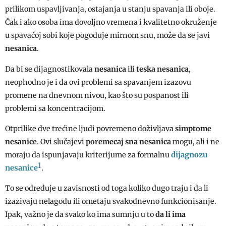
prilikom uspavljivanja, ostajanja u stanju spavanja ili oboje.
Čak i ako osoba ima dovoljno vremena i kvalitetno okruženje
u spavaćoj sobi koje pogoduje mirnom snu, može da se javi
nesanica
.
Da bi se dijagnostikovala
nesanica
ili
teska nesanica
,
neophodno je i da ovi problemi sa spavanjem izazovu
promene na dnevnom nivou, kao što su pospanost ili
problemi sa koncentracijom.
Otprilike dve trećine ljudi povremeno doživljava
simptome
nesanice
. Ovi slučajevi
poremecaj sna nesanica
mogu, ali i ne
dijagnozu
moraju da ispunjavaju kriterijume za formalnu
1
nesanice
.
To se određuje u zavisnosti od toga koliko dugo traju i da li
izazivaju nelagodu ili ometaju svakodnevno funkcionisanje.
Ipak, važno je da svako ko ima sumnju u to
da li ima