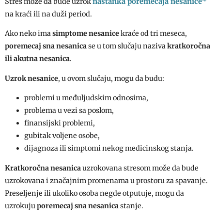
nastanka poremećaja
nesanice
Stres može da bude uzrok
na kraći ili na duži period.
Ako neko ima
simptome nesanice
kraće od tri meseca,
poremecaj sna nesanica
se u tom slučaju naziva
kratkoročna
ili akutna nesanica
.
Uzrok nesanice
, u ovom slučaju, mogu da budu:
problemi u međuljudskim odnosima,
problema u vezi sa poslom,
finansijski problemi,
gubitak voljene osobe,
dijagnoza ili simptomi nekog medicinskog stanja.
Kratkoročna nesanica
uzrokovana stresom može da bude
uzrokovana i značajnim promenama u prostoru za spavanje.
Preseljenje ili ukoliko osoba negde otputuje, mogu da
uzrokuju
poremecaj sna nesanica
stanje.