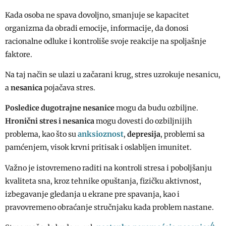
Kada osoba ne spava dovoljno, smanjuje se kapacitet
organizma da obradi emocije, informacije, da donosi
racionalne odluke i kontroliše svoje reakcije na spoljašnje
faktore.
Na taj način se ulazi u začarani krug, stres uzrokuje nesanicu,
a
nesanica
pojačava stres.
Posledice dugotrajne nesanice
mogu da budu ozbiljne.
Hronični stres i nesanica
mogu dovesti do ozbiljnijih
anksioznost
problema, kao što su
,
depresija
, problemi sa
pamćenjem, visok krvni pritisak i oslabljen imunitet.
Važno je istovremeno raditi na kontroli stresa i poboljšanju
kvaliteta sna, kroz tehnike opuštanja, fizičku aktivnost,
izbegavanje gledanja u ekrane pre spavanja, kao i
pravovremeno obraćanje stručnjaku kada problem nastane.
4