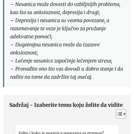
– Nesanica može dovesti do ozbiljnijih problema,
kao što su anksioznost, depresija i drugi;
– Depresija i nesanica su veoma povezane, a
razumevanje te veze je ključno za pružanje
adekvatne pomoći;
– Dugotrajna nesanica može da izazove
anksioznost;
– Lečenje nesanice započinje lečenjem stresa;
– Pronađite ono što vas dovodi u dobro stanje i da
radite na tome da zadržite taj osećaj.
Sadržaj - Izaberite temu koju želite da vidite
Zašto i kako je nesanica povezana sa stresom?