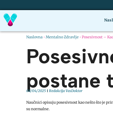
Nas
Naslovna
•
Mentalno Zdravlje
•
Posesivnost – Ka
Posesivn
postane 
08/04/2025
Redakcija VasDoktor
Naučnici opisuju posesivnost kao nešto što je pri
su normalne.