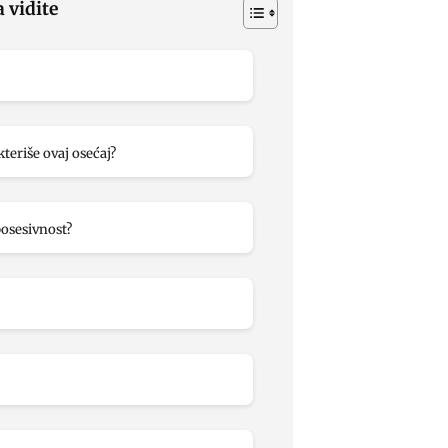
a vidite
teriše ovaj osećaj?
posesivnost?