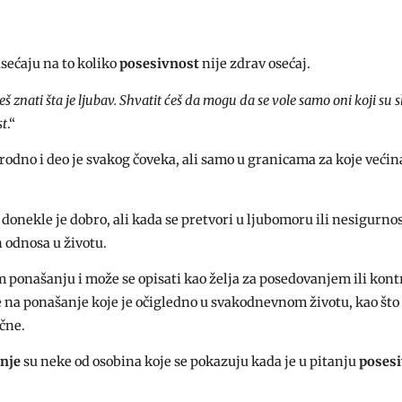
sećaju na to koliko
posesivnost
nije zdrav osećaj.
eš znati šta je ljubav. Shvatit ćeš da mogu da se vole samo oni koji su 
st
.“
irodno i deo je svakog čoveka, ali samo u granicama za koje većin
onekle je dobro, ali kada se pretvori u ljubomoru ili nesigurno
 odnosa u životu.
m ponašanju i može se opisati kao želja za posedovanjem ili kon
 na ponašanje koje je očigledno u svakodnevnom životu, kao što
ične.
nje
su neke od osobina koje se pokazuju kada je u pitanju
poses