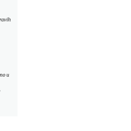
ravih
sno u
o