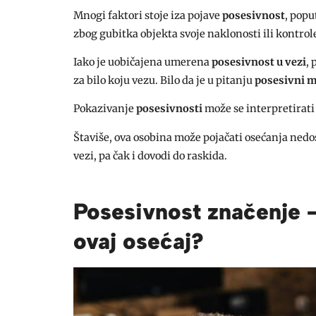
Mnogi faktori stoje iza pojave
posesivnost
, popu
zbog gubitka objekta svoje naklonosti ili kontro
Iako je uobičajena umerena
posesivnost u vezi
,
za bilo koju vezu. Bilo da je u pitanju
posesivni 
Pokazivanje
posesivnosti
može se interpretirati 
Štaviše, ova osobina može pojačati osećanja ned
vezi, pa čak i dovodi do raskida.
Posesivnost značenje –
ovaj osećaj?