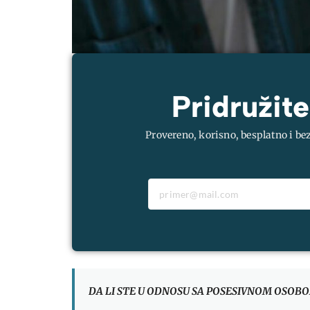
Pridružite
Provereno, korisno, besplatno i be
DA LI STE U ODNOSU SA POSESIVNOM OSOB