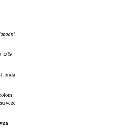
slobodni.
a kaže
st, onda
trolom
 su veze
ivna