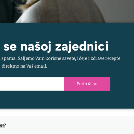
 se našoj zajednici
z spama. Šaljemo Vam korisne savete, ideje i zdrave recepte
direktno na Vaš email.
Pridruži se
OM?