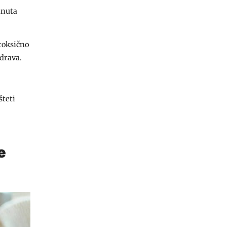
inuta
 toksično
zdrava.
šteti
e