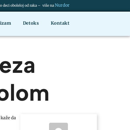
Nurdor
deci oboleloj od raka – više na
nizam
Detoks
Kontakt
veza
rolom
 kaže da