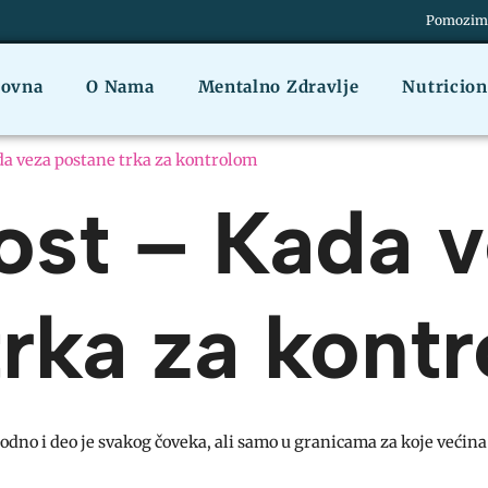
Pomozimo 
lovna
O Nama
Mentalno Zdravlje
Nutricio
da veza postane trka za kontrolom
ost – Kada 
trka za kont
rodno i deo je svakog čoveka, ali samo u granicama za koje većina