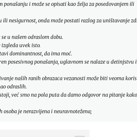
m ponašanju i može se opisati kao želja za posedovanjem ili
 ili nesigurnost, onda može postati razlog za uništavanje zd
va se u našem odraslom dobu.
 izgleda uvek isto.
stavi dominantnost, da ima moć.
en posesivnog ponašanja, uglavnom se nalaze u detinjstvu i
živanje naših ranih obrazaca vezanosti može biti veoma kori
ao odraslih.
stoji, već smo na pola puta da damo odgovor na pitanje kak
h osoba je nerazvijena i neuravnotežena;