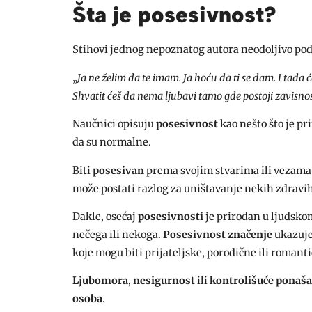
Šta je posesivnost?
Stihovi jednog nepoznatog autora neodoljivo pod
„
Ja ne želim da te imam. Ja hoću da ti se dam. I tada ć
Shvatit ćeš da nema ljubavi tamo gde postoji zavisno
Naučnici opisuju
posesivnost
kao nešto što je pr
da su normalne.
Biti
posesivan
prema svojim stvarima ili vezama d
može postati razlog za uništavanje nekih zdravih
Dakle, osećaj
posesivnosti
je prirodan u ljudsko
nečega ili nekoga.
Posesivnost značenje
ukazuje
koje mogu biti prijateljske, porodične ili romant
Ljubomora
,
nesigurnost
ili
kontrolišuće ponaša
osoba
.