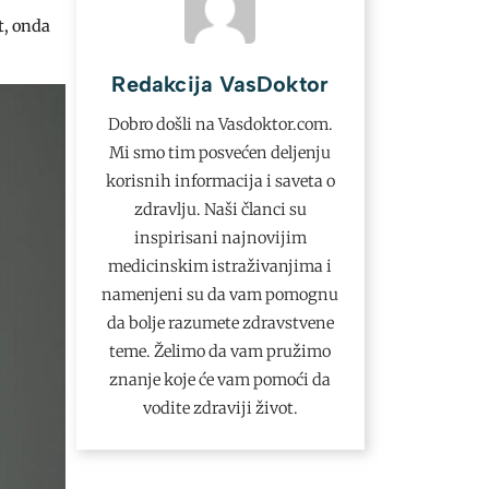
t, onda
Redakcija VasDoktor
Dobro došli na Vasdoktor.com.
Mi smo tim posvećen deljenju
korisnih informacija i saveta o
zdravlju. Naši članci su
inspirisani najnovijim
medicinskim istraživanjima i
namenjeni su da vam pomognu
da bolje razumete zdravstvene
teme. Želimo da vam pružimo
znanje koje će vam pomoći da
vodite zdraviji život.