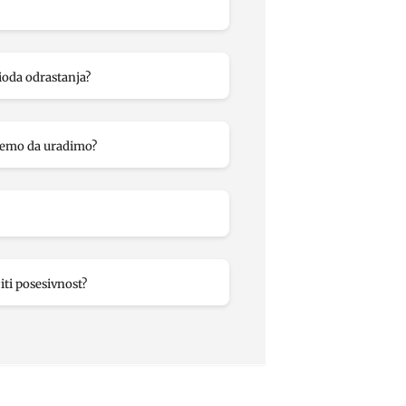
ioda odrastanja?
ožemo da uradimo?
iti posesivnost?