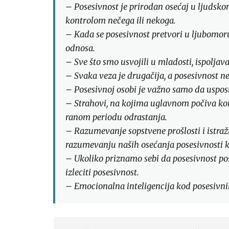
– Posesivnost je prirodan osećaj u ljudsko
kontrolom nečega ili nekoga.
– Kada se posesivnost pretvori u ljubomoru
odnosa.
– Sve što smo usvojili u mladosti, ispolja
– Svaka veza je drugačija, a posesivnost ne
– Posesivnoj osobi je važno samo da uspo
– Strahovi, na kojima uglavnom počiva kor
ranom periodu odrastanja.
– Razumevanje sopstvene prošlosti i istra
razumevanju naših osećanja posesivnosti k
– Ukoliko priznamo sebi da posesivnost po
izleciti posesivnost.
– Emocionalna inteligencija kod posesivni