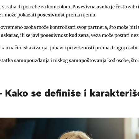
t straha ili potrebe za kontrolom.
Posesivna osoba
je često zabr
le i može pokazati
posesivnost
prema njemu.
 povremeno osoba može kontrolisati svog partnera, što može biti
muskarac
, ili se javi
posesivnost kod zena
, veza može postati ne
kao način iskazivanja ljubavi i privrženosti prema drugoj osobi.
ostatka
samopouzdanja
i niskog
samopoštovanja
kod osobe, što 
 Kako se definiše i karakteriš