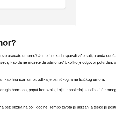
umor?
ovo osećate umorno? Jeste li nekada spavali više sati, a onda oseća
osećaj kao da ne možete da odmorite? Ukoliko je odgovor potvrdan, o
 i kao hronican umor, odlika je psihičkog, a ne fizičkog umora.
drugih hormona, poput kortozola, koji se poslednjih godina luče mno
a bez obzira na pol i godine. Tempo života je ubrzan, a teško je post