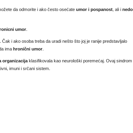
e možete da odmorite i ako često osećate
umor i pospanost
, ali i
nedo
ronicni umor
.
. Čak i ako osoba treba da uradi nešto što joj je ranije predstavljalo
ada ima
hronični umor
.
 organizacija
klasifikovala kao neurološki poremećaj. Ovaj sindro
vni, imuni i srčani sistem.