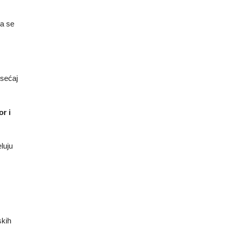
da se
osećaj
r i
luju
skih