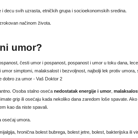
 decu svih uzrasta, etničkih grupa i socioekonomskih sredina.
zrokovan načinom života.
cni umor?
stantno. Osoba stalno oseća
nedostatak energije i umor
,
malaksalost
imate grip ili osećaju kada nekoliko dana zaredom loše spavate. Ako
jem kao da niste spavali.
a osećaj umora.
omijalgija, hronična bolest bubrega, bolest jetre, bolest, bakterijska ili v