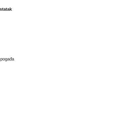
statak
m pogađa