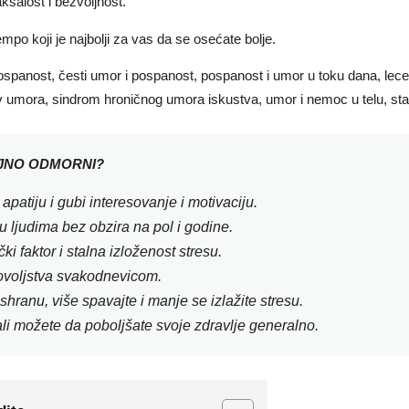
salost i bezvoljnost.
mpo koji je najbolji za vas da se osećate bolje.
LJNO ODMORNI?
patiju i gubi interesovanje i motivaciju.
 ljudima bez obzira na pol i godine.
i faktor i stalna izloženost stresu.
ovoljstva svakodnevicom.
shranu, više spavajte i manje se izlažite stresu.
ali možete da poboljšate svoje zdravlje generalno.