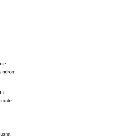
 i
 imate
irusna