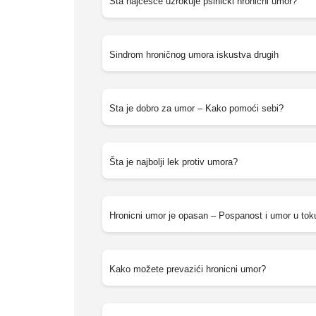
Šta najčešće uzrokuje psihički hronicni umor?
Sindrom hroničnog umora iskustva drugih
Sta je dobro za umor – Kako pomoći sebi?
Šta je najbolji lek protiv umora?
Hronicni umor je opasan – Pospanost i umor u tok
Kako možete prevazići hronicni umor?