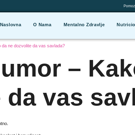
Pomozi
Naslovna
O Nama
Mentalno Zdravlje
Nutrici
 da ne dozvolite da vas savlada?
 umor – Kak
e da vas sav
ntno.