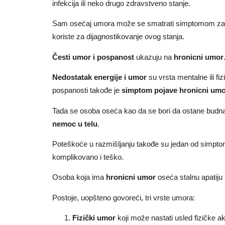
infekcija ili neko drugo zdravstveno stanje.
Sam osećaj umora može se smatrati simptomom z
koriste za dijagnostikovanje ovog stanja.
Česti umor i pospanost
ukazuju na
hronicni umor
Nedostatak energije i umor
su vrsta mentalne ili fi
pospanosti takođe je
simptom pojave
hronicni um
Tada se osoba oseća kao da se bori da ostane budn
nemoc u telu
.
Poteškoće u razmišljanju takođe su jedan od simptoma.
komplikovano i teško.
Osoba koja ima
hronicni umor
oseća stalnu apatiju i
Postoje, uopšteno govoreći, tri vrste umora:
Fizički umor
koji može nastati usled fizičke a