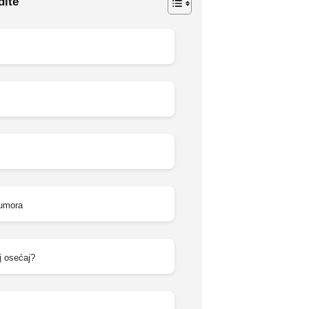
dite
 umora
j osećaj?