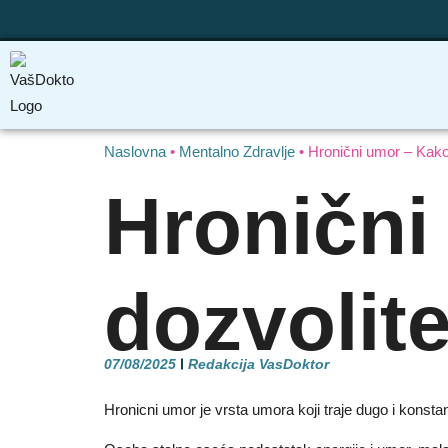
Naslovna
•
Mentalno Zdravlje
•
Hronični umor – Kako
Hronični
dozvolit
07/08/2025
Redakcija VasDoktor
Hronicni umor je vrsta umora koji traje dugo i konsta