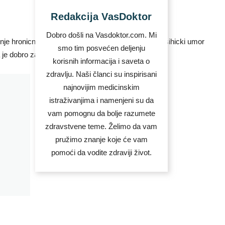
Redakcija VasDoktor
Dobro došli na Vasdoktor.com. Mi
smo tim posvećen deljenju
korisnih informacija i saveta o
zdravlju. Naši članci su inspirisani
najnovijim medicinskim
istraživanjima i namenjeni su da
vam pomognu da bolje razumete
zdravstvene teme. Želimo da vam
pružimo znanje koje će vam
pomoći da vodite zdraviji život.