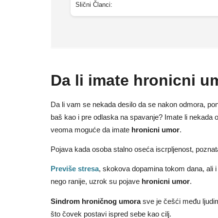
Slični Članci:
Da li imate hronicni 
Da li vam se nekada desilo da se nakon odmora, pon
baš kao i pre odlaska na spavanje? Imate li nekada 
veoma moguće da imate
hronicni umor
.
Pojava kada osoba stalno oseća iscrpljenost, poznata
Previše stresa
, skokova dopamina tokom dana, ali i 
nego ranije, uzrok su pojave
hronicni umor
.
Sindrom hroničnog umora
sve je češći među ljudim
što čovek postavi ispred sebe kao cilj.