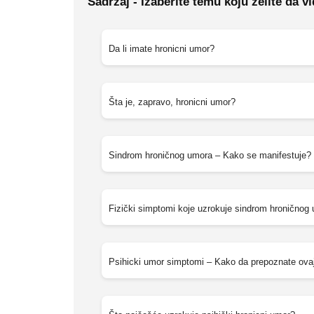
Sadržaj - Izaberite temu koju želite da vi
Da li imate hronicni umor?
Šta je, zapravo, hronicni umor?
Sindrom hroničnog umora – Kako se manifestuje?
Fizički simptomi koje uzrokuje sindrom hroničnog
Psihicki umor simptomi – Kako da prepoznate ova