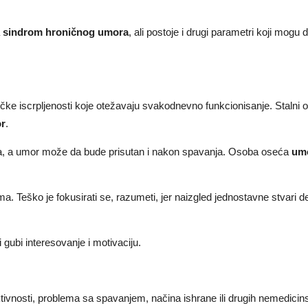
a
sindrom hroničnog umora
, ali postoje i drugi parametri koji mogu 
.
zičke iscrpljenosti koje otežavaju svakodnevno funkcionisanje. Stalni 
or
.
a, a umor može da bude prisutan i nakon spavanja. Osoba oseća
umo
 Teško je fokusirati se, razumeti, jer naizgled jednostavne stvari de
 gubi interesovanje i motivaciju.
ktivnosti, problema sa spavanjem, načina ishrane ili drugih nemedicin