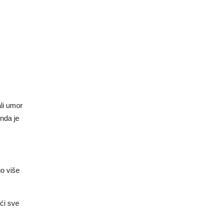
li umor
nda je
go više
ići sve