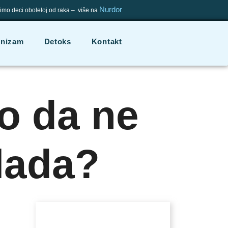
Nurdor
mo deci oboleloj od raka – više na
onizam
Detoks
Kontakt
o da ne
lada?