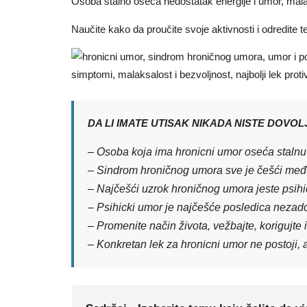
Osoba stalno oseća nedostatak energije i umor, malak
Naučite kako da proučite svoje aktivnosti i odredite te
DA LI IMATE UTISAK NIKADA NISTE DOVO
– Osoba koja ima hronicni umor oseća stalnu a
– Sindrom hroničnog umora sve je češći među
– Najčešći uzrok hroničnog umora jeste psihičk
– Psihicki umor je najčešće posledica nezad
– Promenite način života, vežbajte, korigujte i
– Konkretan lek za hronicni umor ne postoji, 