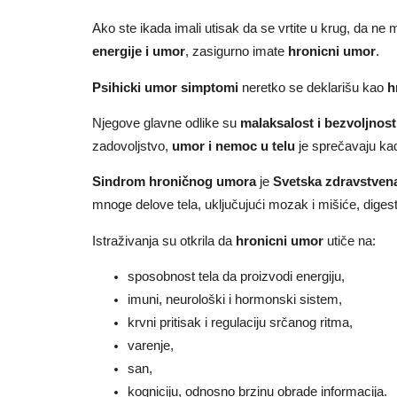
Ako ste ikada imali utisak da se vrtite u krug, da n
energije i umor
, zasigurno imate
hronicni umor
.
Psihicki umor simptomi
neretko se deklarišu kao
h
Njegove glavne odlike su
malaksalost i bezvoljnost
zadovoljstvo,
umor i nemoc u telu
je sprečavaju k
Sindrom hroničnog umora
je
Svetska zdravstvena
mnoge delove tela, uključujući mozak i mišiće, digesti
Istraživanja su otkrila da
hronicni umor
utiče na:
sposobnost tela da proizvodi energiju,
imuni, neurološki i hormonski sistem,
krvni pritisak i regulaciju srčanog ritma,
varenje,
san,
kogniciju, odnosno brzinu obrade informacija.