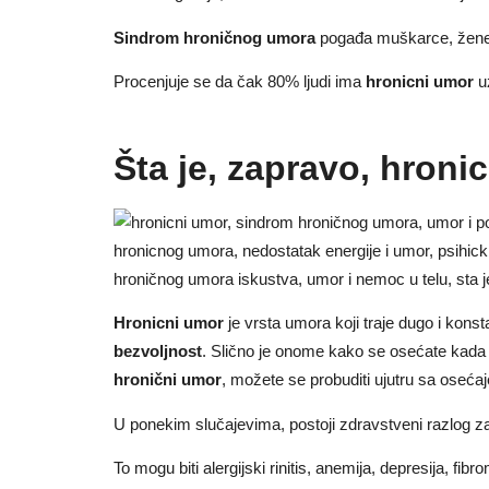
Sindrom hroničnog umora
pogađa muškarce, žene i
Procenjuje se da čak 80% ljudi ima
hronicni umor
u
Šta je, zapravo, hroni
Hronicni umor
je vrsta umora koji traje dugo i kon
bezvoljnost
. Slično je onome kako se osećate kada 
hronični umor
, možete se probuditi ujutru sa oseća
U ponekim slučajevima, postoji zdravstveni razlog z
To mogu biti alergijski rinitis, anemija, depresija, fibr