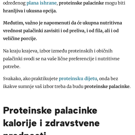
plana ishrane
određenog
,
proteinske palacinke
mogu biti
hranljiva i ukusna opcija.
Međutim, važno je napomenuti da će ukupna nutritivna
vrednost palačinki zavisiti i od preliva, i od fila, ali i od
veličine porcije.
Na kraju krajeva, izbor između proteinskih i običnih
palačinki svodi se na vaše lične preferencije i nutritivne
potrebe.
proteinsku dijetu
Svakako, ako praktikujete
, onda bez
ikakve sumnje vaš izbor treba da budu
proteinske palacinke
.
Proteinske palacinke
kalorije i zdravstvene