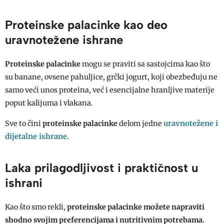
Proteinske palacinke kao deo
uravnotežene ishrane
Proteinske palacinke
mogu se praviti sa sastojcima kao što
su banane, ovsene pahuljice, grčki jogurt, koji obezbeđuju ne
samo veći unos proteina, već i esencijalne hranljive materije
poput kalijuma i vlakana.
uravnotežene i
Sve to čini
proteinske palacinke
delom jedne
dijetalne ishrane
.
Laka prilagodljivost i praktičnost u
ishrani
Kao što smo rekli,
proteinske palacinke
možete napraviti
shodno svojim preferencijama i nutritivnim potrebama.