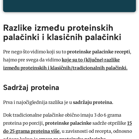
Razlike između proteinskih
palačinki i klasičnih palačinki
Pre nego što vidimo koji su to
proteinske palacinke recepti
,
hajmo pre svega da vidimo
koje su to (ključne) razlike
između proteinskih i klasičnih/tradicionalnih palačinki.
Sadržaj proteina
Prva i najočiglednija razlika je u
sadržaju proteina.
Dok tradicionalne palačinke obično imaju 3 do 6 grama
proteina po porciji,
proteinske palacinke
sadrže otprilike
15
do 25 grama proteina više
, u zavisnosti od recepta, odnosno