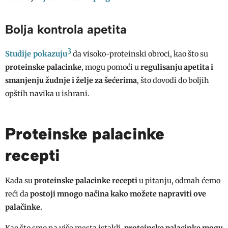
Bolja kontrola apetita
3
Studije pokazuju
da visoko-proteinski obroci, kao što su
proteinske palacinke
, mogu pomoći u
regulisanju apetita i
smanjenju žudnje i želje za šećerima
, što dovodi do boljih
opštih navika u ishrani.
Proteinske palacinke
recepti
Kada su
proteinske palacinke recepti
u pitanju, odmah ćemo
reći da
postoji mnogo načina kako možete napraviti ove
palačinke.
Kao što smo na više mesta istakli,
proteinske palacinke
mogu