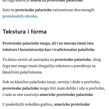
od toga kakva je
smesa za proteinske palacinke
.
Zato su
proteinske palacinke
neizostavan deo mnogih
proteinskih obroka
.
Tekstura i forma
Proteinske palacinke
mogu, ali i ne moraju imati istu
teksturu i konzistenciju kao i tradicionalne palačinke.
To dosta zavisi od sastojaka za
proteinske palacinke
, zbog
čega one mogu imati drugačiju teksturu u poređenju sa
klasičnim palačinkama.
Dok su klasične palačinke tanje, ravnije i duže u prečniku,
proteinske palacinke
mogu biti malo deblje i uže u prečniku,
i tada se one nazivaju
americke proteinske palacinke
.
U poslednjih nekoliko godina,
americke proteinske