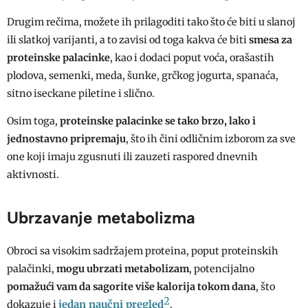
Drugim rečima, možete ih prilagoditi tako što će biti u slanoj
ili slatkoj varijanti, a to zavisi od toga kakva će biti
smesa za
proteinske palacinke
, kao i dodaci poput voća, orašastih
plodova, semenki, meda, šunke, grčkog jogurta, spanaća,
sitno iseckane piletine i slično.
Osim toga,
proteinske palacinke
se tako brzo, lako i
jednostavno pripremaju
, što ih čini odličnim izborom za sve
one koji imaju zgusnuti ili zauzeti raspored dnevnih
aktivnosti.
Ubrzavanje metabolizma
Obroci sa visokim sadržajem proteina, poput proteinskih
palačinki,
mogu ubrzati metabolizam
, potencijalno
pomažući vam da sagorite više kalorija tokom dana
, što
2
jedan naučni pregled
dokazuje i
.