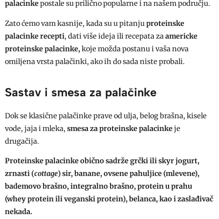
palacinke
postale su prilično popularne i na našem području.
Zato ćemo vam kasnije, kada su u pitanju
proteinske
palacinke recepti
, dati više ideja ili recepata za
americke
proteinske palacinke,
koje možda postanu i vaša nova
omiljena vrsta palačinki, ako ih do sada niste probali.
Sastav i smesa za palačinke
Dok se klasične palačinke prave od ulja, belog brašna, kisele
vode, jaja i mleka,
smesa za proteinske palacinke
je
drugačija.
Proteinske palacinke
obično sadrže grčki ili skyr jogurt,
zrnasti (
cottage
) sir, banane, ovsene pahuljice (mlevene),
bademovo brašno, integralno brašno, protein u prahu
(whey protein ili veganski protein), belanca, kao i zaslađivač
nekada.