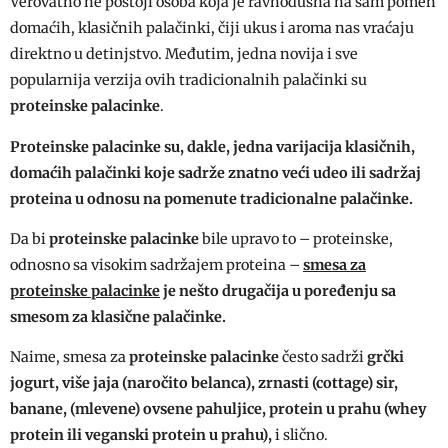
Verovatno ne postoji osoba koja je ravnodušna na sâm pomen
domaćih, klasičnih palačinki, čiji ukus i aroma nas vraćaju
direktno u detinjstvo. Međutim, jedna novija i sve
popularnija verzija ovih tradicionalnih palačinki su
proteinske palacinke
.
Proteinske palacinke su, dakle, jedna varijacija klasičnih,
domaćih palačinki koje sadrže znatno veći udeo ili sadržaj
proteina u odnosu na pomenute tradicionalne palačinke.
Da bi
proteinske palacinke
bile upravo to – proteinske,
odnosno sa visokim sadržajem proteina –
smesa za
proteinske palacinke
je nešto drugačija u poređenju sa
smesom za klasične palačinke.
Naime, smesa za
proteinske palacinke
često sadrži
grčki
jogurt, više jaja (naročito belanca), zrnasti (cottage) sir,
banane, (mlevene) ovsene pahuljice, protein u prahu (whey
protein ili veganski protein u prahu),
i slično.