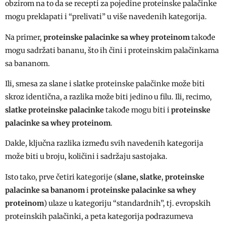
obzirom na to da se recepti za pojedine proteinske palačinke
mogu preklapati i “prelivati” u više navedenih kategorija.
Na primer,
proteinske palacinke sa whey proteinom
takođe
mogu sadržati bananu, što ih čini i proteinskim palačinkama
sa bananom.
Ili, smesa za slane i slatke proteinske palačinke može biti
skroz identična, a razlika može biti jedino u filu. Ili, recimo,
slatke proteinske palacinke
takođe mogu biti i
proteinske
palacinke sa whey proteinom
.
Dakle, ključna razlika između svih navedenih kategorija
može biti u broju, količini i sadržaju sastojaka.
Isto tako, prve četiri kategorije (
slane, slatke
,
proteinske
palacinke sa bananom
i
proteinske palacinke sa whey
proteinom
) ulaze u kategoriju “standardnih”, tj. evropskih
proteinskih palačinki, a peta kategorija podrazumeva