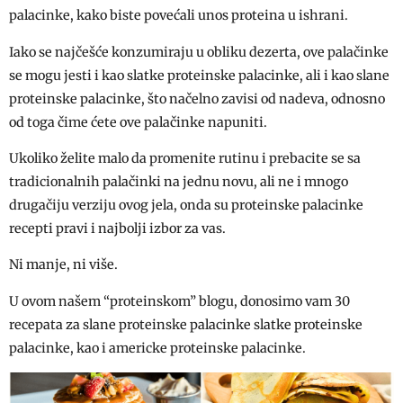
palacinke, kako biste povećali unos proteina u ishrani.
Iako se najčešće konzumiraju u obliku dezerta, ove palačinke
se mogu jesti i kao slatke proteinske palacinke, ali i kao slane
proteinske palacinke, što načelno zavisi od nadeva, odnosno
od toga čime ćete ove palačinke napuniti.
Ukoliko želite malo da promenite rutinu i prebacite se sa
tradicionalnih palačinki na jednu novu, ali ne i mnogo
drugačiju verziju ovog jela, onda su proteinske palacinke
recepti pravi i najbolji izbor za vas.
Ni manje, ni više.
U ovom našem “proteinskom” blogu, donosimo vam 30
recepata za slane proteinske palacinke slatke proteinske
palacinke, kao i americke proteinske palacinke.