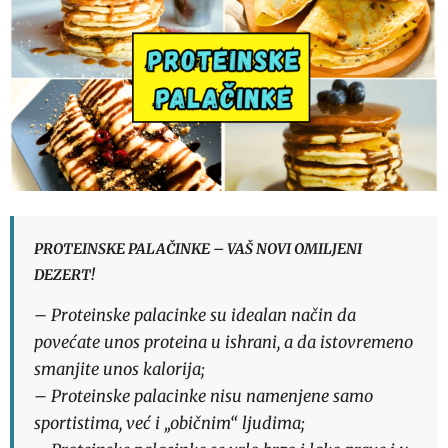
PROTEINSKE PALAČINKE – VAŠ NOVI OMILJENI
DEZERT!
– Proteinske palacinke su idealan način da
povećate unos proteina u ishrani, a da istovremeno
smanjite unos kalorija;
– Proteinske palacinke nisu namenjene samo
sportistima, već i „običnim“ ljudima;