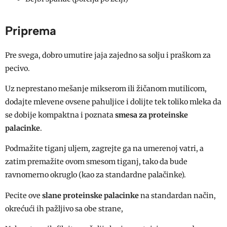
Priprema
Pre svega, dobro umutire jaja zajedno sa solju i praškom za
pecivo.
Uz neprestano mešanje mikserom ili žičanom mutilicom,
dodajte mlevene ovsene pahuljice i dolijte tek toliko mleka da
se dobije kompaktna i poznata
smesa za proteinske
palacinke
.
Podmažite tiganj uljem, zagrejte ga na umerenoj vatri, a
zatim premažite ovom smesom tiganj, tako da bude
ravnomerno okruglo (kao za standardne palačinke).
Pecite ove
slane proteinske palacinke
na standardan način,
okrećući ih pažljivo sa obe strane,