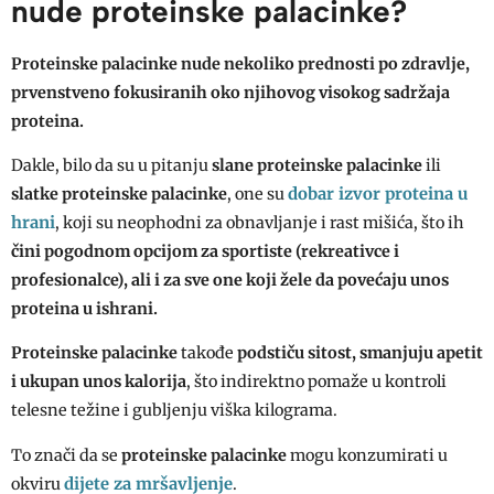
nude proteinske palacinke?
Proteinske palacinke
nude nekoliko prednosti po zdravlje,
prvenstveno fokusiranih oko njihovog visokog sadržaja
proteina.
Dakle, bilo da su u pitanju
slane proteinske palacinke
ili
dobar izvor proteina u
slatke proteinske palacinke
, one su
hrani
, koji su neophodni za obnavljanje i rast mišića, što ih
čini pogodnom opcijom za sportiste (rekreativce i
profesionalce), ali i za sve one koji žele da povećaju unos
proteina u ishrani.
Proteinske palacinke
takođe
podstiču sitost, smanjuju apetit
i ukupan unos kalorija
, što indirektno pomaže u kontroli
telesne težine i gubljenju viška kilograma.
To znači da se
proteinske palacinke
mogu konzumirati u
dijete za mršavljenje
okviru
.