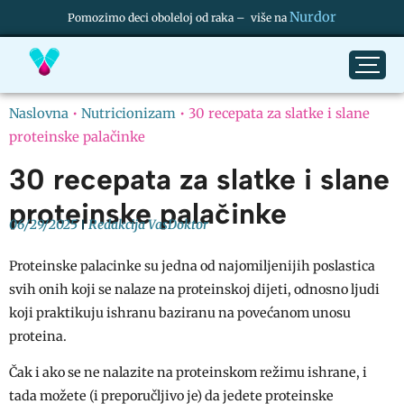
Nurdor
Pomozimo deci oboleloj od raka – više na
Naslovna
•
Nutricionizam
•
30 recepata za slatke i slane
proteinske palačinke
30 recepata za slatke i slane
proteinske palačinke
06/29/2025
Redakcija VasDoktor
Proteinske palacinke su jedna od najomiljenijih poslastica
svih onih koji se nalaze na proteinskoj dijeti, odnosno ljudi
koji praktikuju ishranu baziranu na povećanom unosu
proteina.
Čak i ako se ne nalazite na proteinskom režimu ishrane, i
tada možete (i preporučljivo je) da jedete proteinske