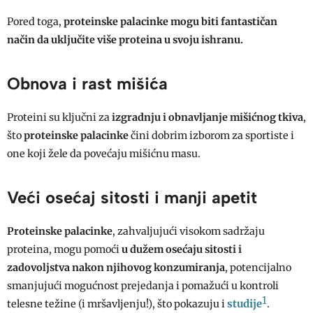
Pored toga,
proteinske palacinke
mogu biti fantastičan
način da uključite više proteina u svoju ishranu.
Obnova i rast mišića
Proteini su ključni za
izgradnju i obnavljanje mišićnog tkiva
,
što
proteinske palacinke
čini dobrim izborom za sportiste i
one koji žele da povećaju mišićnu masu.
Veći osećaj sitosti i manji apetit
Proteinske palacinke
, zahvaljujući visokom sadržaju
proteina, mogu pomoći
u dužem osećaju sitosti i
zadovoljstva nakon njihovog konzumiranja
, potencijalno
smanjujući mogućnost prejedanja i pomažući u kontroli
1
studije
telesne težine (i mršavljenju!), što pokazuju i
.