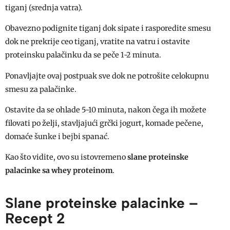
tiganj (srednja vatra).
Obavezno podignite tiganj dok sipate i rasporedite smesu
dok ne prekrije ceo tiganj, vratite na vatru i ostavite
proteinsku palačinku da se peče 1-2 minuta.
Ponavljajte ovaj postpuak sve dok ne potrošite celokupnu
smesu za palačinke.
Ostavite da se ohlade 5-10 minuta, nakon čega ih možete
filovati po želji, stavljajući grčki jogurt, komade pečene,
domaće šunke i bejbi spanać.
Kao što vidite, ovo su istovremeno
slane proteinske
palacinke sa whey proteinom
.
Slane proteinske palacinke –
Recept 2