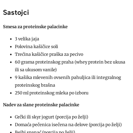
Sastojci
Smesa za proteinske palacinke
3 velika jaja
Polovina kašičice soli
Trećina kašičice praška za pecivo
60 grama proteinskog praha (whey protein bez ukusa
ili sa ukusom vanile)
9 kašika mlevenih ovsenih pahuljica ili integralnog
proteinskog brašna
250 ml proteinskog mleka po izboru
Nadev za slane proteinske palacinke
Grčki ili skyr jogurt (porcija po želji)
Domaća pečenica isečena na delove (porcija po želji)
Bejbi spanać (porcija po želji)