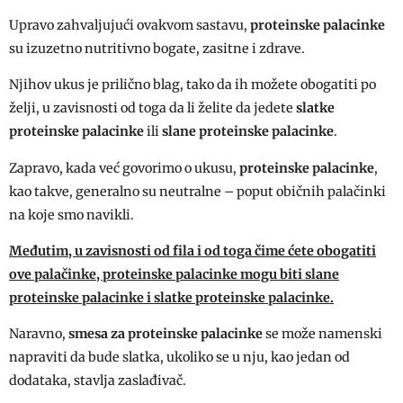
Upravo zahvaljujući ovakvom sastavu,
proteinske palacinke
su izuzetno nutritivno bogate, zasitne i zdrave.
Njihov ukus je prilično blag, tako da ih možete obogatiti po
želji, u zavisnosti od toga da li želite da jedete
slatke
proteinske palacinke
ili
slane proteinske palacinke
.
Zapravo, kada već govorimo o ukusu,
proteinske palacinke
,
kao takve, generalno su neutralne – poput običnih palačinki
na koje smo navikli.
Međutim, u zavisnosti od fila i od toga čime ćete obogatiti
ove palačinke, proteinske palacinke mogu biti slane
proteinske palacinke i slatke proteinske palacinke.
Naravno,
smesa za proteinske palacinke
se može namenski
napraviti da bude slatka, ukoliko se u nju, kao jedan od
dodataka, stavlja zaslađivač.