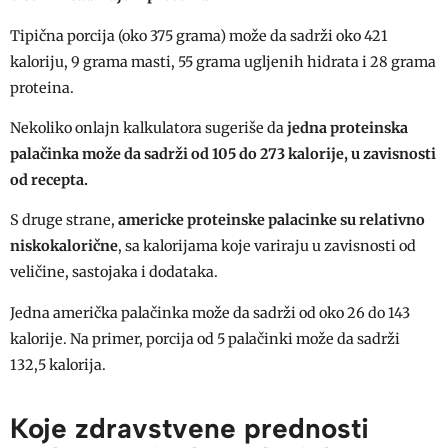
Tipična porcija (oko 375 grama) može da sadrži oko 421
kaloriju, 9 grama masti, 55 grama ugljenih hidrata i 28 grama
proteina.
Nekoliko onlajn kalkulatora sugeriše da
jedna proteinska
palačinka može da sadrži od 105 do 273 kalorije, u zavisnosti
od recepta.
S druge strane,
americke proteinske palacinke
su relativno
niskokalorične
, sa kalorijama koje variraju u zavisnosti od
veličine, sastojaka i dodataka.
Jedna američka palačinka može da sadrži od oko 26 do 143
kalorije. Na primer, porcija od 5 palačinki može da sadrži
132,5 kalorija.
Koje zdravstvene prednosti