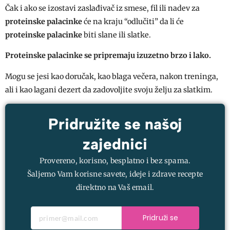
Čak i ako se izostavi zaslađivač iz smese, fil ili nadev za
proteinske palacinke
će na kraju “odlučiti” da li će
proteinske palacinke
biti slane ili slatke.
Proteinske palacinke
se pripremaju izuzetno brzo i lako.
Mogu se jesi kao doručak, kao blaga večera, nakon treninga,
ali i kao lagani dezert da zadovoljite svoju želju za slatkim.
Pridružite se našoj
zajednici
Provereno, korisno, besplatno i bez spama.
Šaljemo Vam korisne savete, ideje i zdrave recepte
direktno na Vaš email.
Pridruži se