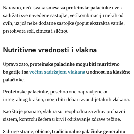
Naravno, neće svaka
smesa za proteinske palacinke
uvek
sadržati sve navedene sastojke, već kombinaciju nekih od
ovih, uz još neke dodatne sastojke (poput ekstrakta vanile,
prstohvata soli, cimeta i slično).
Nutritivne vrednosti i vlakna
Upravo zato,
proteinske palacinke
mogu biti nutritivno
većim sadržajem vlakana
bogatije i sa
u odnosu na klasične
palačinke.
Proteinske palacinke
, posebno one napravljene od
integralnog brašna, mogu biti dobar izvor dijetalnih vlakana.
Kao što je poznato, vlakna su neophodna za zdrav probavni
sistem, kontrolu šećera u krvi i održavanje zdrave težine.
S druge strane,
obične, tradicionalne palačinke generalno