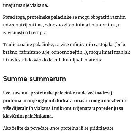
imaju manje vlakana.
Pored toga,
proteinske palacinke
se mogu obogatiti raznim
mikronutrijentima, odnosno vitaminima i mineralima, u
zavisnosti od recepta.
Tradicionalne palačinke, sa više rafinisanih sastojaka (belo
brašno, rafinisano ulje, odnosno zejtin…), mogu imati manjak
ili nedostatak ovih dodatnih hranljivih materija.
Summa summarum
Sve u svemu,
proteinske palacinke
nude veći sadržaj
proteina, manje ugljenih hidrata i masti i mogu obezbediti
više dijetalnih vlakana i mikronutrijenata u poređenju sa
klasičnim palačinkama.
Ako želite da povećate unos proteina ili se pridržavate