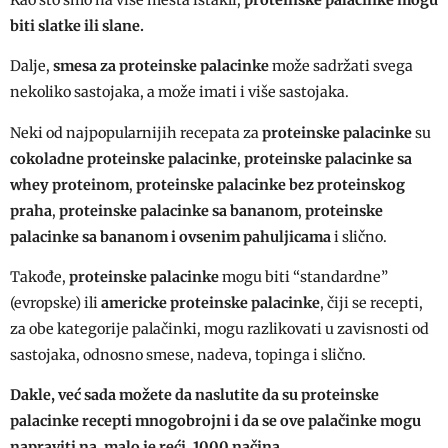
biti slatke ili slane.
Dalje,
smesa za proteinske palacinke
može sadržati svega
nekoliko sastojaka, a može imati i više sastojaka.
Neki od najpopularnijih recepata za
proteinske palacinke
su
cokoladne proteinske palacinke
,
proteinske palacinke sa
whey proteinom
,
proteinske palacinke
bez proteinskog
praha
,
proteinske palacinke sa bananom
,
proteinske
palacinke sa bananom i ovsenim pahuljicama
i slično.
Takođe,
proteinske palacinke
mogu biti “standardne”
(evropske) ili
americke proteinske palacinke
, čiji se recepti,
za obe kategorije palačinki, mogu razlikovati u zavisnosti od
sastojaka, odnosno smese, nadeva, topinga i slično.
Dakle, već sada možete da naslutite da su proteinske
palacinke recepti mnogobrojni i da se ove palačinke mogu
napraviti na, malo je reći, 1000 načina.