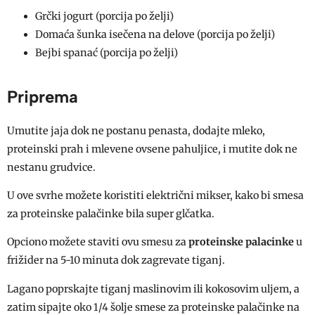
Grčki jogurt (porcija po želji)
Domaća šunka isečena na delove (porcija po želji)
Bejbi spanać (porcija po želji)
Priprema
Umutite jaja dok ne postanu penasta, dodajte mleko,
proteinski prah i mlevene ovsene pahuljice, i mutite dok ne
nestanu grudvice.
U ove svrhe možete koristiti električni mikser, kako bi smesa
za proteinske palačinke bila super glčatka.
Opciono možete staviti ovu smesu za
proteinske palacinke
u
frižider na 5-10 minuta dok zagrevate tiganj.
Lagano poprskajte tiganj maslinovim ili kokosovim uljem, a
zatim sipajte oko 1/4 šolje smese za proteinske palačinke na