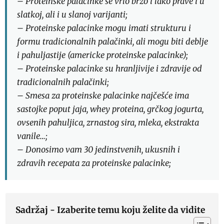
– Proteinske palacinke se vrlo brzo i lako prave i u
slatkoj, ali i u slanoj varijanti;
– Proteinske palacinke mogu imati strukturu i
formu tradicionalnih palačinki, ali mogu biti deblje
i pahuljastije (americke proteinske palacinke);
– Proteinske palacinke su hranljivije i zdravije od
tradicionalnih palačinki;
– Smesa za proteinske palacinke najčešće ima
sastojke poput jaja, whey proteina, grčkog jogurta,
ovsenih pahuljica, zrnastog sira, mleka, ekstrakta
vanile…;
– Donosimo vam 30 jedinstvenih, ukusnih i
zdravih recepata za proteinske palacinke;
Sadržaj - Izaberite temu koju želite da vidite