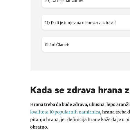
10) Da li je nar zdrav?
11) Da li je tunjevina u konzervi zdrava?
Slični Članci:
Kada se zdrava hrana 
Hrana treba da bude zdrava, ukusna, lepo aranž
kvaliteta 10 popularnih namirnica
, hrana treba d
pitanju hrana, jer definicija hrane kaže da je u p
obratno.