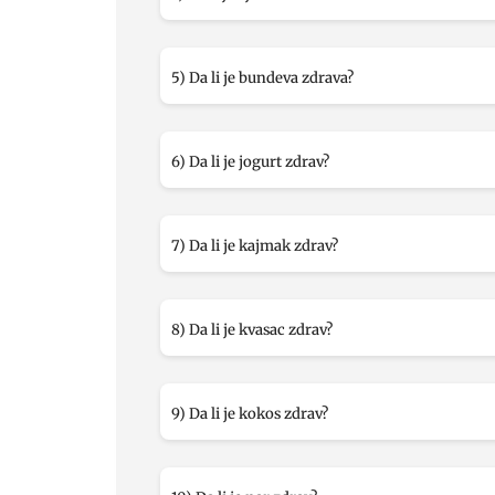
5) Da li je bundeva zdrava?
6) Da li je jogurt zdrav?
7) Da li je kajmak zdrav?
8) Da li je kvasac zdrav?
9) Da li je kokos zdrav?