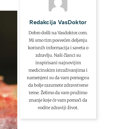
Redakcija VasDoktor
Dobro došli na Vasdoktor.com.
Mi smo tim posvećen deljenju
korisnih informacija i saveta o
zdravlju. Naši članci su
inspirisani najnovijim
medicinskim istraživanjima i
namenjeni su da vam pomognu
da bolje razumete zdravstvene
teme. Želimo da vam pružimo
znanje koje će vam pomoći da
vodite zdraviji život.