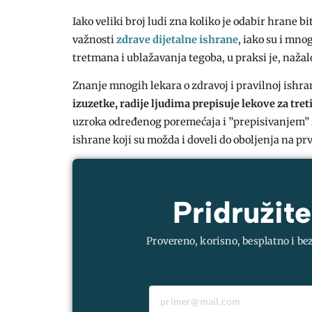
Iako veliki broj ludi zna koliko je odabir hrane bi
važnosti
zdrave dijetalne ishrane
, iako su i mno
tretmana i ublažavanja tegoba, u praksi je, nažal
Znanje mnogih lekara o zdravoj i pravilnoj ishra
izuzetke, radije ljudima prepisuje lekove za tre
uzroka određenog poremećaja i ”prepisivanjem” 
ishrane koji su možda i doveli do oboljenja na p
Pridružite
Provereno, korisno, besplatno i be