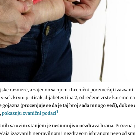
jske razmere, a zajedno sa njom i hronični poremećaji izazvani
visok krvni pritisak, dijabetes tipa 2, određene vrste karcinoma 
 gojazna (procenjuje se da je taj broj sada mnogo veći), dok se 
1
,
pokazuju zvanični podaci
.
zanih sa ovim stanjem je nesumnjivo nezdrava hrana.
Procena j
emećaja izazvanih nepravilnom i nezdravom ishranom nego od sm