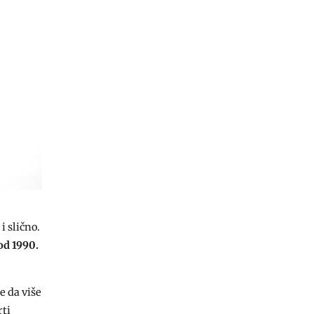
i slično.
od 1990.
e da više
rti