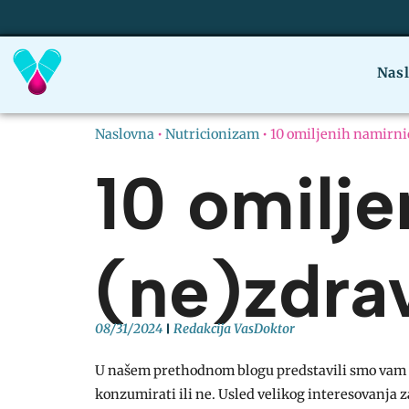
Nas
Naslovna
•
Nutricionizam
•
10 omiljenih namirni
10 omilje
(ne)zdr
08/31/2024
Redakcija VasDoktor
U našem prethodnom blogu predstavili smo vam 10 
konzumirati ili ne. Usled velikog interesovanja z