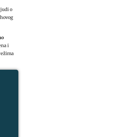
ljudi o
jihovog
no
ena i
 režima