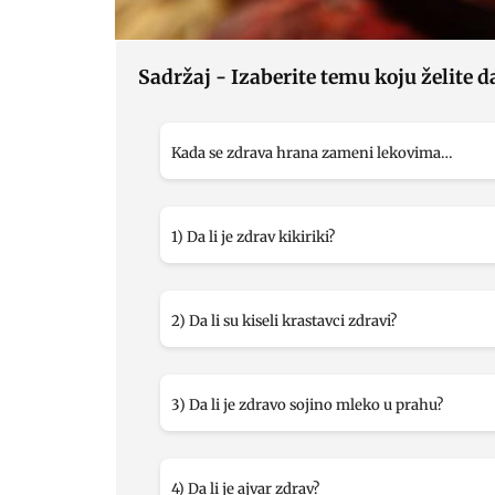
Sadržaj - Izaberite temu koju želite d
Kada se zdrava hrana zameni lekovima…
1) Da li je zdrav kikiriki?
2) Da li su kiseli krastavci zdravi?
3) Da li je zdravo sojino mleko u prahu?
4) Da li je ajvar zdrav?