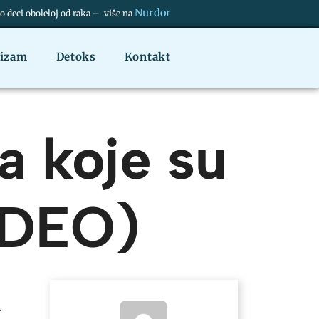
Nurdor
deci oboleloj od raka – više na
nizam
Detoks
Kontakt
a koje su
 DEO)
m