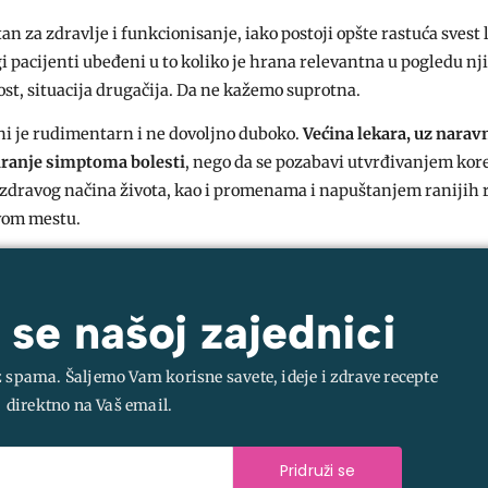
tan za zdravlje i funkcionisanje, iako postoji opšte rastuća svest 
gi pacijenti ubeđeni u to koliko je hrana relevantna u pogledu n
ost, situacija drugačija. Da ne kažemo suprotna.
ni je rudimentarn i ne dovoljno duboko.
Većina lekara, uz narav
tiranje simptoma bolesti
, nego da se pozabavi utvrđivanjem kor
zdravog načina života, kao i promenama i napuštanjem ranijih
rvom mestu.
 se našoj zajednici
z spama. Šaljemo Vam korisne savete, ideje i zdrave recepte
direktno na Vaš email.
Pridruži se