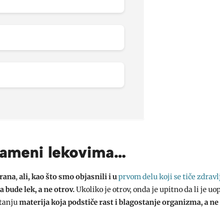
zameni lekovima…
irana
,
ali, kao što smo objasnili i u
prvom delu koji se tiče zdravlj
a bude lek, a ne otrov.
Ukoliko je otrov, onda je upitno da li je uo
itanju
materija koja podstiče rast i blagostanje organizma, a ne