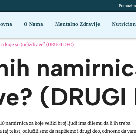
Pomozimo 
lovna
O Nama
Mentalno Zdravlje
Nutricio
ca koje su (ne)zdrave? (DRUGI DEO)
nih namirnic
ave? (DRUGI
namirnica za koje veliki broj ljudi ima dilemu da li ih treba
a taj tekst, odlučili smo da napišemo i drugi deo, odnosno da va