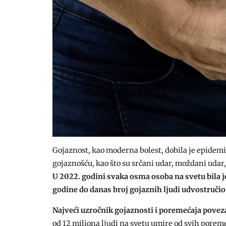
Gojaznost, kao moderna bolest, dobila je epidemi
gojaznošću, kao što su srčani udar, moždani udar, 
U 2022. godini svaka osma osoba na svetu bila je
godine do danas broj gojaznih ljudi udvostručio
Najveći uzročnik gojaznosti i poremećaja pove
od 12 miliona ljudi na svetu umire od svih por