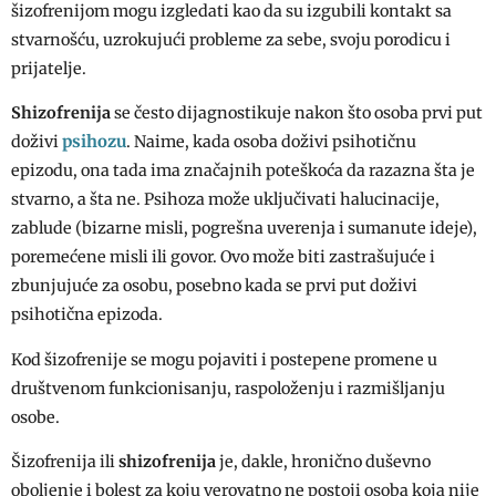
šizofrenijom mogu izgledati kao da su izgubili kontakt sa
stvarnošću, uzrokujući probleme za sebe, svoju porodicu i
prijatelje.
Shizofrenija
se često dijagnostikuje nakon što osoba prvi put
psihozu
doživi
. Naime, kada osoba doživi psihotičnu
epizodu, ona tada ima značajnih poteškoća da razazna šta je
stvarno, a šta ne. Psihoza može uključivati halucinacije,
zablude (bizarne misli, pogrešna uverenja i sumanute ideje),
poremećene misli ili govor. Ovo može biti zastrašujuće i
zbunjujuće za osobu, posebno kada se prvi put doživi
psihotična epizoda.
Kod šizofrenije se mogu pojaviti i postepene promene u
društvenom funkcionisanju, raspoloženju i razmišljanju
osobe.
Šizofrenija ili
shizofrenija
je, dakle, hronično duševno
oboljenje i bolest za koju verovatno ne postoji osoba koja nije