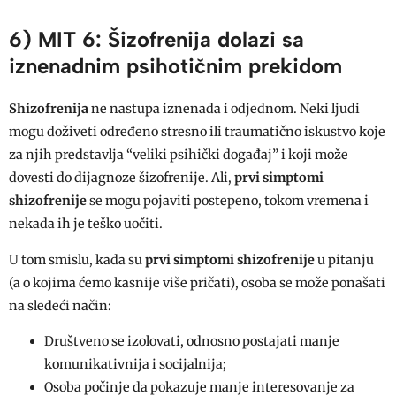
6) MIT 6: Šizofrenija dolazi sa
iznenadnim psihotičnim prekidom
Shizofrenija
ne nastupa iznenada i odjednom. Neki ljudi
mogu doživeti određeno stresno ili traumatično iskustvo koje
za njih predstavlja “veliki psihički događaj” i koji može
dovesti do dijagnoze šizofrenije. Ali,
prvi simptomi
shizofrenije
se mogu pojaviti postepeno, tokom vremena i
nekada ih je teško uočiti.
U tom smislu, kada su
prvi simptomi shizofrenije
u pitanju
(a o kojima ćemo kasnije više pričati), osoba se može ponašati
na sledeći način:
Društveno se izolovati, odnosno postajati manje
komunikativnija i socijalnija;
Osoba počinje da pokazuje manje interesovanje za