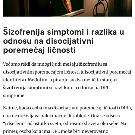
Šizofrenija simptomi i razlika u
odnosu na disocijativni
poremećaj ličnosti
Već smo rekli da mnogi ljudi mešaju šizofreniju sa
disocijativnim poremećajem ličnosti (disocijativni poremećaj
identiteta). Međutim, u pitanju su dva različita stanja i
šizofrenija simptomi
se razlikuju u odnosu na DPL
simptome.
Naime, kada osoba ima disocijativni poremećaj ličnosti (DPL),
ona ne doživljava halucinacije ili zablude. Ona se odseća
“odsečeno” od ostatka sveta, odnosno od sveta oko sebe. Na
primer, osoba koja ima DPL može biti neverovatno