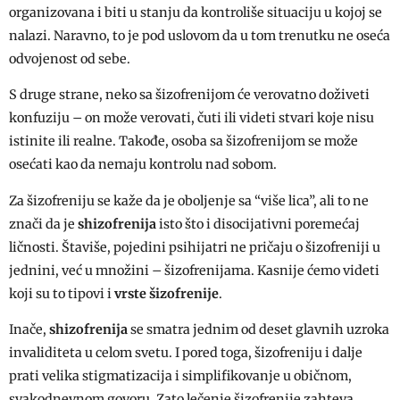
organizovana i biti u stanju da kontroliše situaciju u kojoj se
nalazi. Naravno, to je pod uslovom da u tom trenutku ne oseća
odvojenost od sebe.
S druge strane, neko sa šizofrenijom će verovatno doživeti
konfuziju – on može verovati, čuti ili videti stvari koje nisu
istinite ili realne. Takođe, osoba sa šizofrenijom se može
osećati kao da nemaju kontrolu nad sobom.
Za šizofreniju se kaže da je oboljenje sa “više lica”, ali to ne
znači da je
shizofrenija
isto što i disocijativni poremećaj
ličnosti. Štaviše, pojedini psihijatri ne pričaju o šizofreniji u
jednini, već u množini – šizofrenijama. Kasnije ćemo videti
koji su to tipovi i
vrste šizofrenije
.
Inače,
shizofrenija
se smatra jednim od deset glavnih uzroka
invaliditeta u celom svetu. I pored toga, šizofreniju i dalje
prati velika stigmatizacija i simplifikovanje u običnom,
svakodnevnom govoru. Zato lečenje šizofrenije zahteva