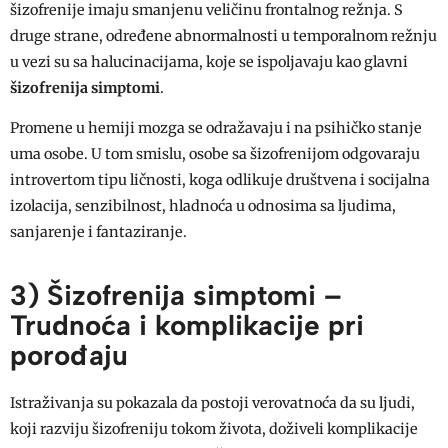
šizofrenije imaju smanjenu veličinu frontalnog režnja. S
druge strane, određene abnormalnosti u temporalnom režnju
u vezi su sa halucinacijama, koje se ispoljavaju kao glavni
šizofrenija simptomi
.
Promene u hemiji mozga se odražavaju i na psihičko stanje
uma osobe. U tom smislu, osobe sa šizofrenijom odgovaraju
introvertom tipu ličnosti, koga odlikuje društvena i socijalna
izolacija, senzibilnost, hladnoća u odnosima sa ljudima,
sanjarenje i fantaziranje.
3) Šizofrenija simptomi –
Trudnoća i komplikacije pri
porođaju
Istraživanja su pokazala da postoji verovatnoća da su ljudi,
koji razviju šizofreniju tokom života, doživeli komplikacije