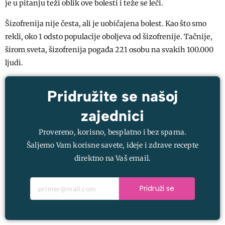
je u pitanju teži oblik ove bolesti i teže se leči.
Šizofrenija nije česta, ali je uobičajena bolest. Kao što smo
rekli, oko 1 odsto populacije oboljeva od šizofrenije. Tačnije,
širom sveta, šizofrenija pogađa 221 osobu na svakih 100.000
ljudi.
Pridružite se našoj
zajednici
Provereno, korisno, besplatno i bez spama.
Šaljemo Vam korisne savete, ideje i zdrave recepte
direktno na Vaš email.
Pridruži se