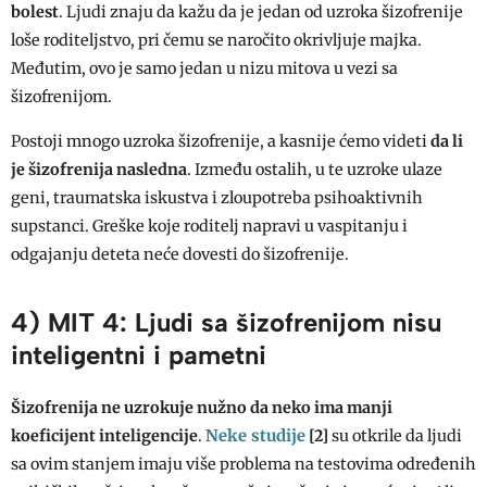
bolest
. Ljudi znaju da kažu da je jedan od uzroka šizofrenije
loše roditeljstvo, pri čemu se naročito okrivljuje majka.
Međutim, ovo je samo jedan u nizu mitova u vezi sa
šizofrenijom.
Postoji mnogo uzroka šizofrenije, a kasnije ćemo videti
da li
je šizofrenija nasledna
. Između ostalih, u te uzroke ulaze
geni, traumatska iskustva i zloupotreba psihoaktivnih
supstanci. Greške koje roditelj napravi u vaspitanju i
odgajanju deteta neće dovesti do šizofrenije.
4) MIT 4: Ljudi sa šizofrenijom nisu
inteligentni i pametni
Šizofrenija ne uzrokuje nužno da neko ima manji
Neke studije
koeficijent inteligencije
.
[2]
su otkrile da ljudi
sa ovim stanjem imaju više problema na testovima određenih