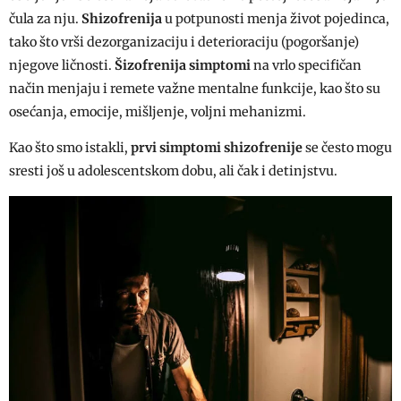
čula za nju.
Shizofrenija
u potpunosti menja život pojedinca,
tako što vrši dezorganizaciju i deterioraciju (pogoršanje)
njegove ličnosti.
Šizofrenija simptomi
na vrlo specifičan
način menjaju i remete važne mentalne funkcije, kao što su
osećanja, emocije, mišljenje, voljni mehanizmi.
Kao što smo istakli,
prvi simptomi shizofrenije
se često mogu
sresti još u adolescentskom dobu, ali čak i detinjstvu.