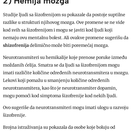
2) Hemija mozga
Studije ljudi sa šizofrenijom su pokazale da postoje suptilne
razlike u strukturi njihovog mozga. Ove promene se ne vide
kod svih sa šizofrenijom i mogu se javiti kod ljudi koji
nemaju ovu mentalnu bolest. Ali ovakve promene sugerišu da
shizofrenija
delimično može biti poremećaj mozga.
Neurotransmiteri su hemikalije koje prenose poruke između
moždanih ćelija. Smatra se da ljudi sa šizofrenijom mogu
imati različite količine određenih neurotransmitera u mozgu.
Lekovi koji pomažu u smanjenju količine određenih
neurotransmitera, kao što je neurotransmiter dopamin,
mogu pomoći kod simptoma šizofrenije kod nekih ljudi.
Ovo sugeriše da neurotransmiteri mogu imati ulogu u razvoju
šizofrenije.
Brojna istraživanja su pokazala da osobe koje boluju od