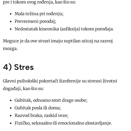
pre i tokom svog rođenja, kao što su:
Mala težina pri rođenju;
Prevremeni porođaj;
Nedostatak kiseonika (asfiksija) tokom porođaja.
Moguće je da ove stvari imaju suptilan uticaj na razvoj
mozga.
4) Stres
Glavni psihološki pokretači šizofrenije su stresni životni
događaji, kao što su:
Gubitak, odnosno smrt drage osobe;
Gubitak posla ili doma;
Razvod braka, raskid veze;
Fizičko, seksualno ili emocionalno zlostavljanje.