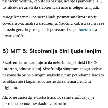
psihičkih veština, kao što su pažnja, učenje i pamćenje. Ali,
to nikako ne znači da šizofreničari nisu inteligentni ljudi.
Mnogi kreativni i pametni ljudi, posmatrano kroz istoriju
čovečanstva, imali su šizofreniju. Naučnici čak istražuju veze
psihozom
između gena koje mogu biti povezane i sa
i sa
kreativnošću.
5) MIT 5: Šizofrenija čini ljude lenjim
Šizofrenija ne uzrokuje to da neko bude psihički i fizički
intertan, odnosno lenj.
Šizofrenija simptomi
mogu otežati
nekome da brine o svojim svakodnevnim potrebama, kao što
su oblačenje i kupanje, odnosno da zanemaruje ličnu
higijenu.
Ali, to ne znači da je osoba lenja. To samo znači da joj je
potrebna pomoć u svakodnevnoj rutini.