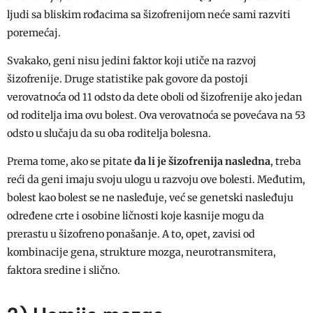
ljudi sa bliskim rođacima sa šizofrenijom neće sami razviti
poremećaj.
Svakako, geni nisu jedini faktor koji utiče na razvoj
šizofrenije. Druge statistike pak govore da postoji
verovatnoća od 11 odsto da dete oboli od šizofrenije ako jedan
od roditelja ima ovu bolest. Ova verovatnoća se povećava na 53
odsto u slučaju da su oba roditelja bolesna.
Prema tome, ako se pitate
da li je šizofrenija nasledna
, treba
reći da geni imaju svoju ulogu u razvoju ove bolesti. Međutim,
bolest kao bolest se ne nasleđuje, već se genetski nasleđuju
određene crte i osobine ličnosti koje kasnije mogu da
prerastu u šizofreno ponašanje. A to, opet, zavisi od
kombinacije gena, strukture mozga, neurotransmitera,
faktora sredine i slično.