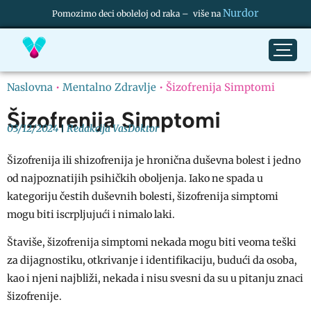
Nurdor
Pomozimo deci oboleloj od raka – više na
Naslovna
•
Mentalno Zdravlje
•
Šizofrenija Simptomi
Šizofrenija Simptomi
03/12/2024
Redakcija VasDoktor
Šizofrenija ili shizofrenija je hronična duševna bolest i jedno
od najpoznatijih psihičkih oboljenja. Iako ne spada u
kategoriju čestih duševnih bolesti, šizofrenija simptomi
mogu biti iscrpljujući i nimalo laki.
Štaviše, šizofrenija simptomi nekada mogu biti veoma teški
za dijagnostiku, otkrivanje i identifikaciju, budući da osoba,
kao i njeni najbliži, nekada i nisu svesni da su u pitanju znaci
šizofrenije.