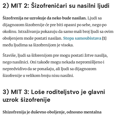
2) MIT 2: Šizofreničari su nasilni ljudi
Šizofrenija ne uzrokuje da neko bude nasilan.
Ljudi sa
dijagnozom šizofrenije će pre biti opasni po sebe, nego po
okolinu. Istraživanja pokazuju da samo mali broj ljudi sa ovim
Stopa samoubistava
oboljenjem može postati nasilan.
[1]
među ljudima sa šizofrenijom je visoka.
Štaviše, ljudi sa šiforenijom pre mogu postati žrtve nasilja,
nego nasilnici. Oni takođe mogu nekada nepromišljeno i
nepredvidivo da se ponašaju, ali ljudi sa dijagnozom
šizofrenije u velikom broju nisu nasilni.
3) MIT 3: Loše roditeljstvo je glavni
uzrok šizofrenije
Shizofrenija je duševno oboljenje, odnosno mentalna