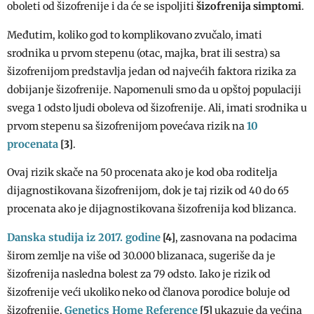
oboleti od šizofrenije i da će se ispoljiti
šizofrenija simptomi
.
Međutim, koliko god to komplikovano zvučalo, imati
srodnika u prvom stepenu (otac, majka, brat ili sestra) sa
šizofrenijom predstavlja jedan od najvećih faktora rizika za
dobijanje šizofrenije. Napomenuli smo da u opštoj populaciji
svega 1 odsto ljudi oboleva od šizofrenije. Ali, imati srodnika u
10
prvom stepenu sa šizofrenijom povećava rizik na
procenata
[3]
.
Ovaj rizik skače na 50 procenata ako je kod oba roditelja
dijagnostikovana šizofrenijom, dok je taj rizik od 40 do 65
procenata ako je dijagnostikovana šizofrenija kod blizanca.
Danska studija iz 2017. godine
[4]
, zasnovana na podacima
širom zemlje na više od 30.000 blizanaca, sugeriše da je
šizofrenija nasledna bolest za 79 odsto. Iako je rizik od
šizofrenije veći ukoliko neko od članova porodice boluje od
Genetics Home Reference
šizofrenije,
[5]
ukazuje da većina