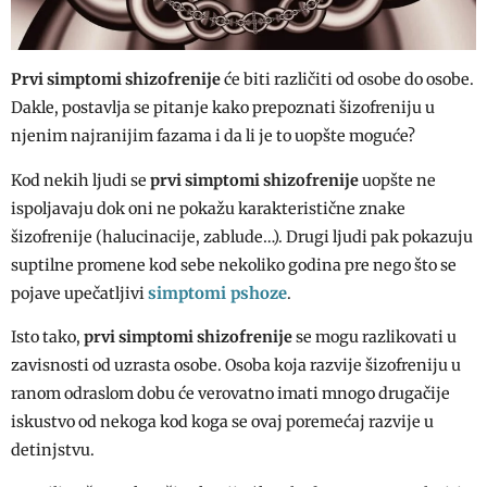
Prvi simptomi shizofrenije
će biti različiti od osobe do osobe.
Dakle, postavlja se pitanje kako prepoznati šizofreniju u
njenim najranijim fazama i da li je to uopšte moguće?
Kod nekih ljudi se
prvi simptomi shizofrenije
uopšte ne
ispoljavaju dok oni ne pokažu karakteristične znake
šizofrenije (halucinacije, zablude…). Drugi ljudi pak pokazuju
suptilne promene kod sebe nekoliko godina pre nego što se
simptomi pshoze
pojave upečatljivi
.
Isto tako,
prvi simptomi shizofrenije
se mogu razlikovati u
zavisnosti od uzrasta osobe. Osoba koja razvije šizofreniju u
ranom odraslom dobu će verovatno imati mnogo drugačije
iskustvo od nekoga kod koga se ovaj poremećaj razvije u
detinjstvu.