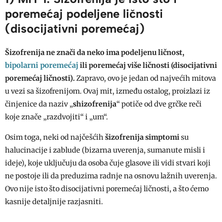
poremećaj podeljene ličnosti
(disocijativni poremećaj)
Šizofrenija ne znači da neko ima podeljenu ličnost,
bipolarni poremećaj
ili poremećaj više ličnosti (disocijativni
poremećaj ličnosti).
Zapravo, ovo je jedan od najvećih mitova
u vezi sa šizofrenijom. Ovaj mit, između ostalog, proizlazi iz
činjenice da naziv „
shizofrenija
“ potiče od dve grčke reči
koje znače „razdvojiti“ i „um“.
Osim toga, neki od najčešćih
šizofrenija simptomi
su
halucinacije i zablude (bizarna uverenja, sumanute misli i
ideje), koje uključuju da osoba čuje glasove ili vidi stvari koji
ne postoje ili da preduzima radnje na osnovu lažnih uverenja.
Ovo nije isto što disocijativni poremećaj ličnosti, a što ćemo
kasnije detaljnije razjasniti.