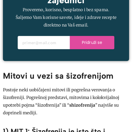
zajednici
Provereno, korisno, besplatno i bez spama.
Šaljemo Vam korisne savete, ideje i zdrave recepte
direktno na Vaš email.
Pridruži se
Mitovi u vezi sa šizofrenijom
Postoje neki uobičajeni mitovi ili pogrešna verovanja o
šizofreniji. Pogrešnoj predstavi, mitovima i kolokvijalnoj
upotrebi pojma “šizofrenija” ili “
shizofrenija
” najviše su
doprineli mediji.
1) MIT 1: Šizofrenija je isto što i