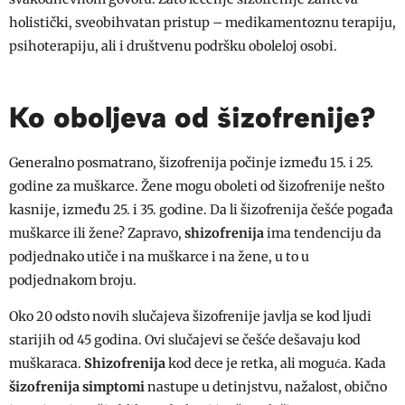
holistički, sveobihvatan pristup – medikamentoznu terapiju,
psihoterapiju, ali i društvenu podršku oboleloj osobi.
Ko oboljeva od šizofrenije?
Generalno posmatrano, šizofrenija počinje između 15. i 25.
godine za muškarce. Žene mogu oboleti od šizofrenije nešto
kasnije, između 25. i 35. godine. Da li šizofrenija češće pogađa
muškarce ili žene? Zapravo,
shizofrenija
ima tendenciju da
podjednako utiče i na muškarce i na žene, u to u
podjednakom broju.
Oko 20 odsto novih slučajeva šizofrenije javlja se kod ljudi
starijih od 45 godina. Ovi slučajevi se češće dešavaju kod
muškaraca.
Shizofrenija
kod dece je retka, ali moguća. Kada
šizofrenija simptomi
nastupe u detinjstvu, nažalost, obično