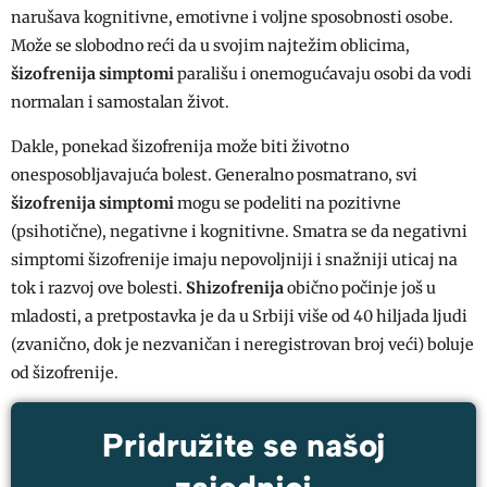
narušava kognitivne, emotivne i voljne sposobnosti osobe.
Može se slobodno reći da u svojim najtežim oblicima,
šizofrenija simptomi
parališu i onemogućavaju osobi da vodi
normalan i samostalan život.
Dakle, ponekad šizofrenija može biti životno
onesposobljavajuća bolest. Generalno posmatrano, svi
šizofrenija simptomi
mogu se podeliti na pozitivne
(psihotične), negativne i kognitivne. Smatra se da negativni
simptomi šizofrenije imaju nepovoljniji i snažniji uticaj na
tok i razvoj ove bolesti.
Shizofrenija
obično počinje još u
mladosti, a pretpostavka je da u Srbiji više od 40 hiljada ljudi
(zvanično, dok je nezvaničan i neregistrovan broj veći) boluje
od šizofrenije.
Pridružite se našoj