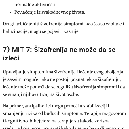
normalne aktivnosti;
Povlačenje iz svakodnevnog života.
Drugi uobičajeniji
šizofrenija simptomi
, kao što su zablude i
halucinacije, mogu se pojaviti kasnije.
7) MIT 7: Šizofrenija ne može da se
izleči
Upravljanje simptomima šizofrenije i lečenje ovog oboljenja
je sasvim moguće. Iako ne postoji poznat lek za šizofreniju,
lečenje može pomoći da se regulišu
šizofrenija simptomi
i da
se smanji njihov uticaj na život osobe.
Na primer, antipsihotici mogu pomoći u stabilizaciji i
smanjenju rizika od budućih simptoma. Terapija razgovorom
i kognitivno-bihejvioralna terapija su takođe korisna
sredstva koja mogu pokazati kako da se osoba sa dijagnozom