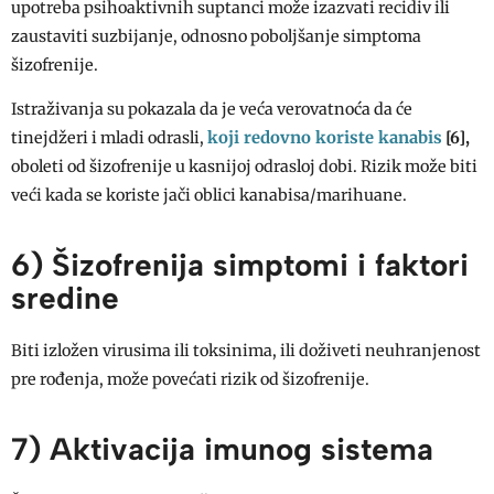
upotreba psihoaktivnih suptanci može izazvati recidiv ili
zaustaviti suzbijanje, odnosno poboljšanje simptoma
šizofrenije.
Istraživanja su pokazala da je veća verovatnoća da će
koji redovno koriste kanabis
tinejdžeri i mladi odrasli,
[6],
oboleti od šizofrenije u kasnijoj odrasloj dobi. Rizik može biti
veći kada se koriste jači oblici kanabisa/marihuane.
6) Šizofrenija simptomi i faktori
sredine
Biti izložen virusima ili toksinima, ili doživeti neuhranjenost
pre rođenja, može povećati rizik od šizofrenije.
7) Aktivacija imunog sistema