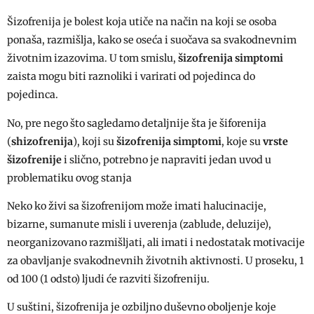
Šizofrenija je bolest koja utiče na način na koji se osoba
ponaša, razmišlja, kako se oseća i suočava sa svakodnevnim
životnim izazovima. U tom smislu,
šizofrenija simptomi
zaista mogu biti raznoliki i varirati od pojedinca do
pojedinca.
No, pre nego što sagledamo detaljnije šta je šiforenija
(
shizofrenija
), koji su
šizofrenija simptomi
, koje su
vrste
šizofrenije
i slično, potrebno je napraviti jedan uvod u
problematiku ovog stanja
Neko ko živi sa šizofrenijom može imati halucinacije,
bizarne, sumanute misli i uverenja (zablude, deluzije),
neorganizovano razmišljati, ali imati i nedostatak motivacije
za obavljanje svakodnevnih životnih aktivnosti. U proseku, 1
od 100 (1 odsto) ljudi će razviti šizofreniju.
U suštini, šizofrenija je ozbiljno duševno oboljenje koje