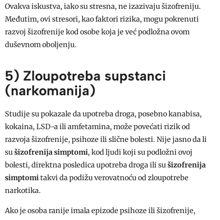
Ovakva iskustva, iako su stresna, ne izazivaju šizofreniju.
Međutim, ovi stresori, kao faktori rizika, mogu pokrenuti
razvoj šizofrenije kod osobe koja je već podložna ovom
duševnom oboljenju.
5) Zloupotreba supstanci
(narkomanija)
Studije su pokazale da upotreba droga, posebno kanabisa,
kokaina, LSD-a ili amfetamina, može povećati rizik od
razvoja šizofrenije, psihoze ili slične bolesti. Nije jasno da li
su
šizofrenija simptomi
, kod ljudi koji su podložni ovoj
bolesti, direktna posledica upotreba droga ili su
šizofrenija
simptomi
takvi da podižu verovatnoću od zloupotrebe
narkotika.
Ako je osoba ranije imala epizode ​​psihoze ili šizofrenije,