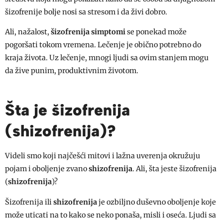
šizofrenije bolje nosi sa stresom i da živi dobro.
Ali, nažalost,
šizofrenija simptomi
se ponekad može
pogoršati tokom vremena. Lečenje je obično potrebno do
kraja života. Uz lečenje, mnogi ljudi sa ovim stanjem mogu
da žive punim, produktivnim životom.
Šta je šizofrenija
(shizofrenija)?
Videli smo koji najčešći mitovi i lažna uverenja okružuju
pojam i oboljenje zvano
shizofrenija
. Ali, šta jeste šizofrenija
(
shizofrenija
)?
Šizofrenija ili
shizofrenija
je ozbiljno duševno oboljenje koje
može uticati na to kako se neko ponaša, misli i oseća. Ljudi sa