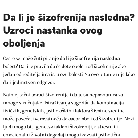
Da li je šizofrenija nasledna?
Uzroci nastanka ovog
oboljenja
Često se može čuti pitanje
da li je šizofrenija nasledna
bolest? Da li je pravilo da će dete oboleti od šizofrenije ako
jedan od roditelja ima istu ovu bolest? Na ovo pitanje nije lako
dati jedinstven odgovor.
Naime, tačni uzroci šizofrenije i dalje su nepoznanica za
mnoge stručnjake. Istraživanja sugerišu da kombinacija
fizičkih, genetskih, psiholoških i faktora životne sredine
može povećati verovatnoću da osoba oboli od šizofrenije. Neki
ljudi mogu biti genetski skloni šizofreniji, a stresni ili
emocionalni životni događaji mogu izazvati psihotičnu