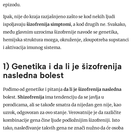
epizodu.
Ipak, nije do kraja razjašnjeno zašto se kod nekih ljudi
ispoljavaju
šizofrenija simptomi
, a kod drugih ne. Svakako,
među glavnim uzrocima šizofrenije navode se genetika,
hemijska struktura mozga, okruženje, zloupotreba supstanci
i aktivacija imunog sistema.
1) Genetika i da li je šizofrenija
nasledna bolest
Pođimo od genetike i pitanja
da li je šizofrenija nasledna
bolest.
Shizofrenija
ima tendenciju da se javlja u
porodicama, ali se takođe smatra da nijedan gen nije, kao
uzrok, odgovoran za ovo stanje. Verovatnije je da različite
kombinacije gena čine ljude podložnijim šizofreniji. Isto
tako, nasleđivanje takvih gena ne znači nužno da će osoba